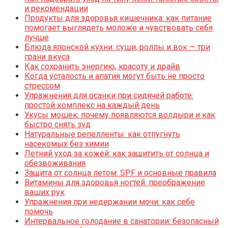
и рекомендации
Продукты для здоровья кишечника: как питание
помогает выглядеть моложе и чувствовать себя
лучше
Блюда японской кухни: суши, роллы и вок — три
грани вкуса
Как сохранить энергию, красоту и драйв
Когда усталость и апатия могут быть не просто
стрессом
Упражнения для осанки при сидячей работе:
простой комплекс на каждый день
Укусы мошек: почему появляются волдыри и как
быстро снять зуд
Натуральные репелленты: как отпугнуть
насекомых без химии
Летний уход за кожей: как защитить от солнца и
обезвоживания
Защита от солнца летом: SPF и основные правила
Витамины для здоровья ногтей: преображение
ваших рук
Упражнения при недержании мочи: как себе
помочь
Интервальное голодание в санатории: безопасный