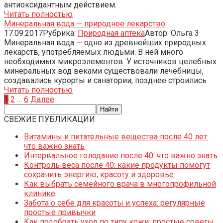
антиоксидантным действием.
Читать полностью
Минеральная вода — природное лекарство
17.09.2017
Рубрика:
Природная аптека
Автор:
Ольга
3
Минеральная вода — одно из древнейших природных
лекарств, употребляемых людьми. В ней много
необходимых микроэлементов. У источников целебных
минеральных вод веками существовали лечебницы,
создавались курорты и санатории, позднее строились
Читать полностью
Пагинация
1
2
…
6
Далее
записей
СВЕЖИЕ ПУБЛИКАЦИИ
Витамины и питательные вещества после 40 лет:
что важно знать
Интервальное голодание после 40: что важно знать
Контроль веса после 40: какие продукты помогут
сохранить энергию, красоту и здоровье
Как выбрать семейного врача в многопрофильной
клинике
Забота о себе для красоты и успеха: регулярные
простые привычки
Как подобрать уход по типу кожи: простые советы