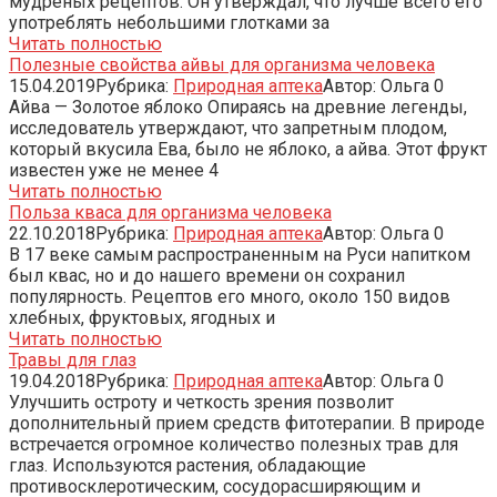
мудреных рецептов. Он утверждал, что лучше всего его
употреблять небольшими глотками за
Читать полностью
Полезные свойства айвы для организма человека
15.04.2019
Рубрика:
Природная аптека
Автор:
Ольга
0
Айва — Золотое яблоко Опираясь на древние легенды,
исследователь утверждают, что запретным плодом,
который вкусила Ева, было не яблоко, а айва. Этот фрукт
известен уже не менее 4
Читать полностью
Польза кваса для организма человека
22.10.2018
Рубрика:
Природная аптека
Автор:
Ольга
0
В 17 веке самым распространенным на Руси напитком
был квас, но и до нашего времени он сохранил
популярность. Рецептов его много, около 150 видов
хлебных, фруктовых, ягодных и
Читать полностью
Травы для глаз
19.04.2018
Рубрика:
Природная аптека
Автор:
Ольга
0
Улучшить остроту и четкость зрения позволит
дополнительный прием средств фитотерапии. В природе
встречается огромное количество полезных трав для
глаз. Используются растения, обладающие
противосклеротическим, сосудорасширяющим и