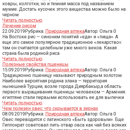
ковры, колготки, но и темная масса под названием
мумие. Достать кусочек этого вещества можно было на
черном
Читать полностью
Лечение рисом
22.09.2019
Рубрика:
Природная аптека
Автор:
Ольга
0
На Востоке рис — синоним понятий «еда» и «пища». А
еще это самое популярное традиционное «лекарство»:
там он считается целебным уже много веков. Какая
страна была родиной риса
Читать полностью
Полезные свойства пшеницы
15.09.2019
Рубрика:
Природная аптека
Автор:
Ольга
0
Традиционно пшеницу называют природным золотом.
Наиболее вероятная родина злака — территория
нынешней Турции, возле города Диярбакыр,а область
первого выращивания пшеницы человеком — Армения.
египтяне стали первыми использовать ее для выпечки
Читать полностью
Чем полезен овес: что скрывается в зернах
08.09.2019
Рубрика:
Природная аптека
Автор:
Ольга
0
Овес переводится с латинского «Быть здоровым». Еще
Гиппократ советовал пить отвар овса как чай без всяких