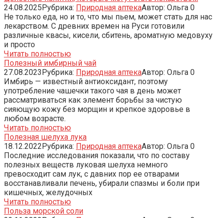
24.08.2025
Рубрика:
Природная аптека
Автор:
Ольга
0
Не только еда, но и то, что мы пьем, может стать для нас
лекарством. С древних времен на Руси готовили
различные квасы, кисели, сбитень, ароматную медовуху
и просто
Читать полностью
Полезный имбирный чай
27.08.2023
Рубрика:
Природная аптека
Автор:
Ольга
0
Имбирь — известный антиоксидант, поэтому
употребление чашечки такого чая в день может
рассматриваться как элемент борьбы за чистую
сияющую кожу без морщин и крепкое здоровье в
любом возрасте.
Читать полностью
Полезная шелуха лука
18.12.2022
Рубрика:
Природная аптека
Автор:
Ольга
0
Последние исследования показали, что по составу
полезных веществ луковая шелуха немного
превосходит сам лук, с давних пор ее отварами
восстанавливали печень, убирали спазмы и боли при
кишечных, желудочных
Читать полностью
Польза морской соли