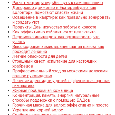
Расчет матрицы судьбы: путь к самопознанию
Донорское движение в Екатеринбурге: как
волонтёры помогают спасать жизни
Освещение в квартире: как правильно зонировать
и создать уют
Продукты Дав: искусство заботы о красоте
Как эффективно избавиться от целлюлита
Перевозка инвалидов: как организовать, что
учесть
Высокодозная химиотерапия шаг за шагом: как
проходит лечение
Летние опасности для детей
Страшный квест: испытание для настоящих
храбрецов
Профессиональный уход за мужскими волосами:
полное руководство
Лечение аденоидов у детей: эффективная простая
гимнастика
Жирная проблемная кожа лица
Концентрация, память, энергия: натуральные
способы поддержки с помощью БАДов
Горчичная маска для волос: эффективно и просто
Укрепление корней волос
Свойства зеленого чая: почему разные народы его