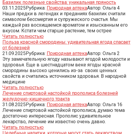
Базилик полезные свойства: уникальная пряность
03.11.2025
Рубрика:
Природная аптека
Автор:
Ольга
4
Наши предки в легендах и преданиях базилик считали
символом бессмертия и супружеского счастья. Мы
каждый раз восхищаемся ароматом и изысканным его
вкусом. Кстати чем старше растение, тем острее
Читать полностью
Польза красной смородины: удивительная ягода спасает
от болезней
21.09.2025
Рубрика:
Природная аптека
Автор:
Ольга
2
Эту замечательную ягоду называют ягодой молодости и
здоровья. Еще в шестнадцатом веке ягоды красной
смородины высоко ценились из-за своих ценных
свойств и считались источником здоровья. В народной
медицине
Читать полностью
Лечение спиртовой настойкой прополиса болезней
желудочно-кишечного тракта
31.08.2025
Рубрика:
Природная аптека
Автор:
Ольга
16
Лечение спиртовой настойкой прополиса, думаю тема
достаточно интересная. Прополис удивительное
лекарство, лечение им известно очень давно.
Читать полностью
Целебные напитки, которые могут стать лекарством