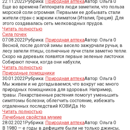
22.11.2022
Рубрика:
Природная аптека
Автор:
Ольга
0
Еще во времена Гиппократа люди заметили, что польза
морской соли огромная. Первыми ее добывать стали
жители стран с жарким климатом (Италия, Греция). Для
этого создавалась сеть мелководных прудов.
Читать полностью
Сила почек
07.08.2022
Рубрика:
Природная аптека
Автор:
Ольга
0
Весной, после долгой зимы весело зажурчали ручьи, в
лесу запели птицы, солнечные лучи стали заметно тепле.
Скоро на деревьях появятся первые зеленые листочки.
Собирают почки, когда они набухли,
Читать полностью
Природные помощники
30.01.2022
Рубрика:
Природная аптека
Автор:
Ольга
0
Мы живем и не догадываемся, что вокруг нас много
природных помощников для здоровья. Например,
травы. Лекарственные растения помогут уменьшить
симптомы болезни, облегчить состояние, избежать
отдаленных последствий КОВИДа. Но
Читать полностью
Лечебные свойства мумие
28.02.2021
Рубрика:
Природная аптека
Автор:
Ольга
0
В 1980 — е годы в дефиците были не только джинсы,