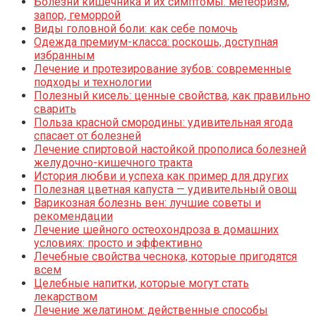
Болезни кишечника и их симптомы: метеоризм,
запор, геморрой
Виды головной боли: как себе помочь
Одежда премиум-класса: роскошь, доступная
избранным
Лечение и протезирование зубов: современные
подходы и технологии
Полезный кисель: ценные свойства, как правильно
сварить
Польза красной смородины: удивительная ягода
спасает от болезней
Лечение спиртовой настойкой прополиса болезней
желудочно-кишечного тракта
История любви и успеха как пример для других
Полезная цветная капуста — удивительный овощ
Варикозная болезнь вен: лучшие советы и
рекомендации
Лечение шейного остеохондроза в домашних
условиях: просто и эффективно
Лечебные свойства чеснока, которые пригодятся
всем
Целебные напитки, которые могут стать
лекарством
Лечение желатином: действенные способы