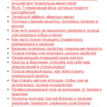
лучший друг владельца мини-отеля
Йога: 7 упражнений йоги, которые помогут
расслабиться
Лечебный эффект эфирных масел
Постные сладкие рецепты: поститесь полезно и
вкусно
Для чего ходить на процедуру скейлинга: польза
для здоровья зубов и дёсен
Как часто нужно посещать стоматолога:
разбираемся в нюансах
Базилик полезные свойства: уникальная пряность
Польза хурмы для здоровья: ценные свойства
Увлажняющий домашний крем для рук
Квесты в Воронеже: откройте для себя мир
приключений и головоломок!
Польза медовой воды: как приготовить
уникальный напиток
Как стирать мягкие игрушки, чтобы они не
испортились: полное руководство
Профессиональный уход за волосами: от теории к
практике
Рецепты доктора: Сергей Агапкин о лечении
давления, геморроя, снижении холестерина