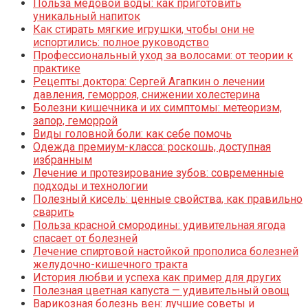
Польза медовой воды: как приготовить
уникальный напиток
Как стирать мягкие игрушки, чтобы они не
испортились: полное руководство
Профессиональный уход за волосами: от теории к
практике
Рецепты доктора: Сергей Агапкин о лечении
давления, геморроя, снижении холестерина
Болезни кишечника и их симптомы: метеоризм,
запор, геморрой
Виды головной боли: как себе помочь
Одежда премиум-класса: роскошь, доступная
избранным
Лечение и протезирование зубов: современные
подходы и технологии
Полезный кисель: ценные свойства, как правильно
сварить
Польза красной смородины: удивительная ягода
спасает от болезней
Лечение спиртовой настойкой прополиса болезней
желудочно-кишечного тракта
История любви и успеха как пример для других
Полезная цветная капуста — удивительный овощ
Варикозная болезнь вен: лучшие советы и