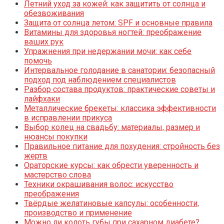
Летний уход за кожей: как защитить от солнца и
обезвоживания
Защита от солнца летом: SPF и основные правила
Витамины для здоровья ногтей: преображение
ваших рук
Упражнения при недержании мочи: как себе
помочь
Интервальное голодание в санатории: безопасный
подход под наблюдением специалистов
Разбор состава продуктов: практические советы и
лайфхаки
Металлические брекеты: классика эффективности
в исправлении прикуса
Выбор колец на свадьбу: материалы, размер и
нюансы покупки
Правильное питание для похудения: стройность без
жертв
Ораторские курсы: как обрести уверенность и
мастерство слова
Техники окрашивания волос: искусство
преображения
Твёрдые желатиновые капсулы: особенности,
производство и применение
Можно ли колоть губы при сахарном диабете?