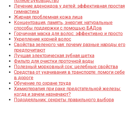
полное руководство
Лечение аденоидов у детей: эффективная простая
гимнастика
Жирная проблемная кожа лица
Концентрация, память, энергия: натуральные
способы поддержки с помощью БАДов
Горчичная маска для волос: эффективно и просто
Укрепление корней волос
Свойства зеленого чая: почему разные народы его
предпочитают
Лучшая электрическая зубная щетка
Фильтр для очистки проточной воды
Полезный морковный сок: целебные свойства
Средства от укачивания в транспорте: помоги себе
в дороге
Обучение по охране труда
Химиотерапия при раке предстательной железы:
когда и зачем назначают?
Пододеяльник: секреты правильного выбора