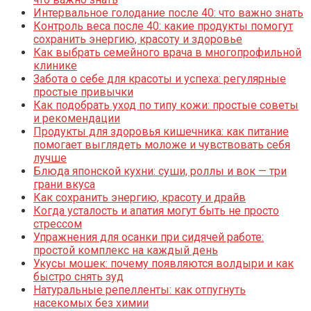
Интервальное голодание после 40: что важно знать
Контроль веса после 40: какие продукты помогут
сохранить энергию, красоту и здоровье
Как выбрать семейного врача в многопрофильной
клинике
Забота о себе для красоты и успеха: регулярные
простые привычки
Как подобрать уход по типу кожи: простые советы
и рекомендации
Продукты для здоровья кишечника: как питание
помогает выглядеть моложе и чувствовать себя
лучше
Блюда японской кухни: суши, роллы и вок — три
грани вкуса
Как сохранить энергию, красоту и драйв
Когда усталость и апатия могут быть не просто
стрессом
Упражнения для осанки при сидячей работе:
простой комплекс на каждый день
Укусы мошек: почему появляются волдыри и как
быстро снять зуд
Натуральные репелленты: как отпугнуть
насекомых без химии