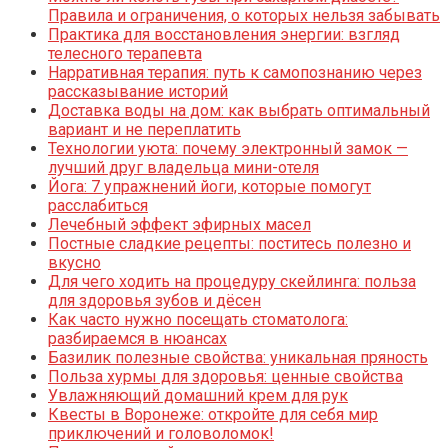
Правила и ограничения, о которых нельзя забывать
Практика для восстановления энергии: взгляд
телесного терапевта
Нарративная терапия: путь к самопознанию через
рассказывание историй
Доставка воды на дом: как выбрать оптимальный
вариант и не переплатить
Технологии уюта: почему электронный замок —
лучший друг владельца мини-отеля
Йога: 7 упражнений йоги, которые помогут
расслабиться
Лечебный эффект эфирных масел
Постные сладкие рецепты: поститесь полезно и
вкусно
Для чего ходить на процедуру скейлинга: польза
для здоровья зубов и дёсен
Как часто нужно посещать стоматолога:
разбираемся в нюансах
Базилик полезные свойства: уникальная пряность
Польза хурмы для здоровья: ценные свойства
Увлажняющий домашний крем для рук
Квесты в Воронеже: откройте для себя мир
приключений и головоломок!