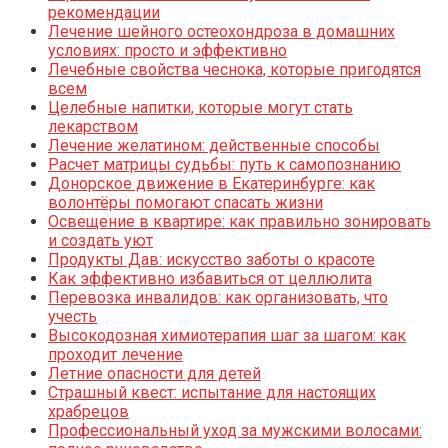
рекомендации
Лечение шейного остеохондроза в домашних
условиях: просто и эффективно
Лечебные свойства чеснока, которые пригодятся
всем
Целебные напитки, которые могут стать
лекарством
Лечение желатином: действенные способы
Расчет матрицы судьбы: путь к самопознанию
Донорское движение в Екатеринбурге: как
волонтёры помогают спасать жизни
Освещение в квартире: как правильно зонировать
и создать уют
Продукты Дав: искусство заботы о красоте
Как эффективно избавиться от целлюлита
Перевозка инвалидов: как организовать, что
учесть
Высокодозная химиотерапия шаг за шагом: как
проходит лечение
Летние опасности для детей
Страшный квест: испытание для настоящих
храбрецов
Профессиональный уход за мужскими волосами: