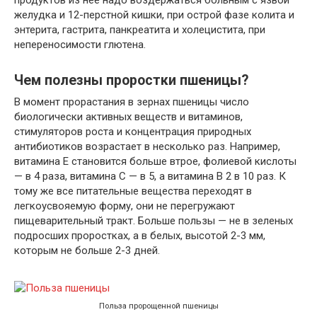
продуктов из нее надо воздержаться больным с язвой
желудка и 12-перстной кишки, при острой фазе колита и
энтерита, гастрита, панкреатита и холецистита, при
непереносимости глютена.
Чем полезны проростки пшеницы?
В момент прорастания в зернах пшеницы число
биологически активных веществ и витаминов,
стимуляторов роста и концентрация природных
антибиотиков возрастает в несколько раз. Например,
витамина Е становится больше втрое, фолиевой кислоты
— в 4 раза, витамина С — в 5, а витамина В 2 в 10 раз. К
тому же все питательные вещества переходят в
легкоусвояемую форму, они не перегружают
пищеварительный тракт. Больше пользы — не в зеленых
подросших проростках, а в белых, высотой 2-3 мм,
которым не больше 2-3 дней.
Польза пророщенной пшеницы