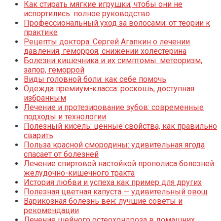
Как стирать мягкие игрушки, чтобы они не
испортились: полное руководство
Профессиональный уход за волосами: от теории к
практике
Рецепты доктора: Сергей Агапкин о лечении
давления, геморроя, снижении холестерина
Болезни кишечника и их симптомы: метеоризм,
запор, геморрой
Виды головной боли: как себе помочь
Одежда премиум-класса: роскошь, доступная
избранным
Лечение и протезирование зубов: современные
подходы и технологии
Полезный кисель: ценные свойства, как правильно
сварить
Польза красной смородины: удивительная ягода
спасает от болезней
Лечение спиртовой настойкой прополиса болезней
желудочно-кишечного тракта
История любви и успеха как пример для других
Полезная цветная капуста — удивительный овощ
Варикозная болезнь вен: лучшие советы и
рекомендации
Лечение шейного остеохондроза в домашних