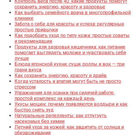
Контроль веса после 40: какие продукты помогут
сохранить энергию, красоту и здоровье
Как выбрать семейного врача в многопрофильной
клинике
Забота о себе для красоты и успеха: регулярные
простые привычки
Как подобрать уход по типу кожи: простые советы
и рекомендации
Продукты для здоровья кишечника: как питание
помогает выглядеть моложе и чувствовать себя
лучше
Блюда японской кухни: суши, роллы и вок — три
грани вкуса
Как сохранить энергию, красоту и драйв
Когда усталость и апатия могут быть не просто
стрессом
Упражнения для осанки при сидячей работе:
простой комплекс на каждый день
Укусы мошек: почему появляются волдыри и как
быстро снять зуд
Натуральные репелленты: как отпугнуть
насекомых без химии
Летний уход за кожей: как защитить от солнца и
обезвоживания