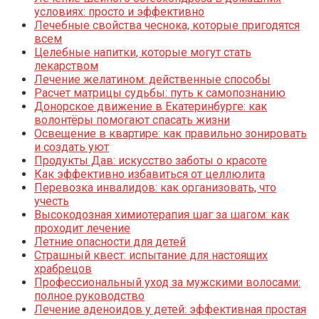
условиях: просто и эффективно
Лечебные свойства чеснока, которые пригодятся
всем
Целебные напитки, которые могут стать
лекарством
Лечение желатином: действенные способы
Расчет матрицы судьбы: путь к самопознанию
Донорское движение в Екатеринбурге: как
волонтёры помогают спасать жизни
Освещение в квартире: как правильно зонировать
и создать уют
Продукты Дав: искусство заботы о красоте
Как эффективно избавиться от целлюлита
Перевозка инвалидов: как организовать, что
учесть
Высокодозная химиотерапия шаг за шагом: как
проходит лечение
Летние опасности для детей
Страшный квест: испытание для настоящих
храбрецов
Профессиональный уход за мужскими волосами:
полное руководство
Лечение аденоидов у детей: эффективная простая