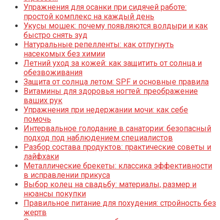
Упражнения для осанки при сидячей работе:
простой комплекс на каждый день
Укусы мошек: почему появляются волдыри и как
быстро снять зуд
Натуральные репелленты: как отпугнуть
насекомых без химии
Летний уход за кожей: как защитить от солнца и
обезвоживания
Защита от солнца летом: SPF и основные правила
Витамины для здоровья ногтей: преображение
ваших рук
Упражнения при недержании мочи: как себе
помочь
Интервальное голодание в санатории: безопасный
подход под наблюдением специалистов
Разбор состава продуктов: практические советы и
лайфхаки
Металлические брекеты: классика эффективности
в исправлении прикуса
Выбор колец на свадьбу: материалы, размер и
нюансы покупки
Правильное питание для похудения: стройность без
жертв