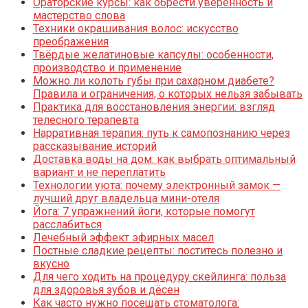
Ораторские курсы: как обрести уверенность и
мастерство слова
Техники окрашивания волос: искусство
преображения
Твёрдые желатиновые капсулы: особенности,
производство и применение
Можно ли колоть губы при сахарном диабете?
Правила и ограничения, о которых нельзя забывать
Практика для восстановления энергии: взгляд
телесного терапевта
Нарративная терапия: путь к самопознанию через
рассказывание историй
Доставка воды на дом: как выбрать оптимальный
вариант и не переплатить
Технологии уюта: почему электронный замок —
лучший друг владельца мини-отеля
Йога: 7 упражнений йоги, которые помогут
расслабиться
Лечебный эффект эфирных масел
Постные сладкие рецепты: поститесь полезно и
вкусно
Для чего ходить на процедуру скейлинга: польза
для здоровья зубов и дёсен
Как часто нужно посещать стоматолога: