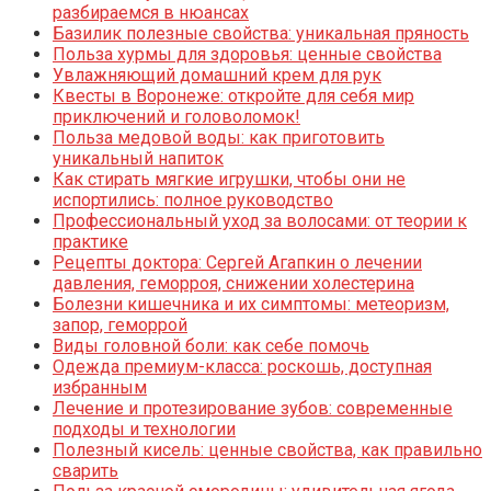
разбираемся в нюансах
Базилик полезные свойства: уникальная пряность
Польза хурмы для здоровья: ценные свойства
Увлажняющий домашний крем для рук
Квесты в Воронеже: откройте для себя мир
приключений и головоломок!
Польза медовой воды: как приготовить
уникальный напиток
Как стирать мягкие игрушки, чтобы они не
испортились: полное руководство
Профессиональный уход за волосами: от теории к
практике
Рецепты доктора: Сергей Агапкин о лечении
давления, геморроя, снижении холестерина
Болезни кишечника и их симптомы: метеоризм,
запор, геморрой
Виды головной боли: как себе помочь
Одежда премиум-класса: роскошь, доступная
избранным
Лечение и протезирование зубов: современные
подходы и технологии
Полезный кисель: ценные свойства, как правильно
сварить