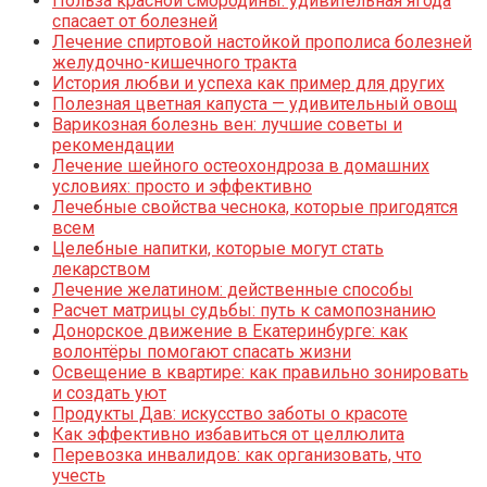
Польза красной смородины: удивительная ягода
спасает от болезней
Лечение спиртовой настойкой прополиса болезней
желудочно-кишечного тракта
История любви и успеха как пример для других
Полезная цветная капуста — удивительный овощ
Варикозная болезнь вен: лучшие советы и
рекомендации
Лечение шейного остеохондроза в домашних
условиях: просто и эффективно
Лечебные свойства чеснока, которые пригодятся
всем
Целебные напитки, которые могут стать
лекарством
Лечение желатином: действенные способы
Расчет матрицы судьбы: путь к самопознанию
Донорское движение в Екатеринбурге: как
волонтёры помогают спасать жизни
Освещение в квартире: как правильно зонировать
и создать уют
Продукты Дав: искусство заботы о красоте
Как эффективно избавиться от целлюлита
Перевозка инвалидов: как организовать, что
учесть