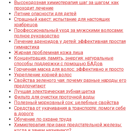
Высокодозная химиотерапия шаг за шагом: как
проходит лечение
Летние опасности для детей
Страшный квест: испытание для настоящих
храбрецов
Профессиональный уход за мужскими волосами:
полное руководство
Лечение аденоидов у детей: эффективная простая
гимнастика
Жирная проблемная кожа лица
Концентрация, память, энергия: натуральные
способы поддержки с помощью БАДов
Горчичная маска для волос: эффективно и просто
Укрепление корней волос
Свойства зеленого чая: почему разные народы его
предпочитают
Лучшая электрическая зубная щетка
Фильтр для очистки проточной воды
Полезный морковный сок: целебные свойства
Средства от укачивания в транспорте: помоги себе
в дороге
Обучение по охране труда
Химиотерапия при раке предстательной железы:
когда и зачем назначают?