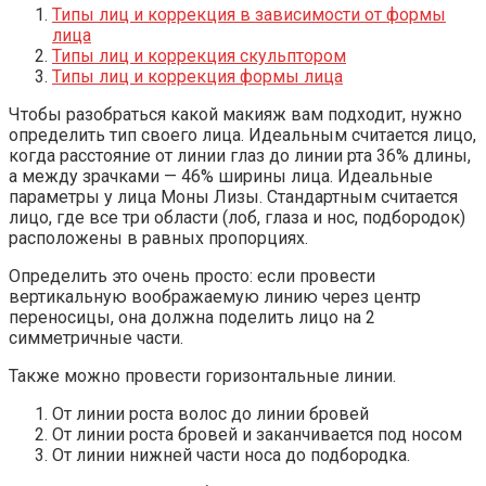
Типы лиц и коррекция в зависимости от формы
лица
Типы лиц и коррекция скульптором
Типы лиц и коррекция формы лица
Чтобы разобраться какой макияж вам подходит, нужно
определить тип своего лица. Идеальным считается лицо,
когда расстояние от линии глаз до линии рта 36% длины,
а между зрачками — 46% ширины лица. Идеальные
параметры у лица Моны Лизы. Стандартным считается
лицо, где все три области (лоб, глаза и нос, подбородок)
расположены в равных пропорциях.
Определить это очень просто: если провести
вертикальную воображаемую линию через центр
переносицы, она должна поделить лицо на 2
симметричные части.
Также можно провести горизонтальные линии.
От линии роста волос до линии бровей
От линии роста бровей и заканчивается под носом
От линии нижней части носа до подбородка.