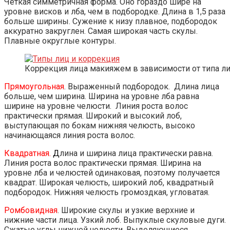
Четкая симметричная форма. Оно гораздо шире на
уровне висков и лба, чем в подбородке. Длина в 1,5 раза
больше ширины. Сужение к низу плавное, подбородок
аккуратно закруглен. Самая широкая часть скулы.
Плавные округлые контуры.
Коррекция лица макияжем в зависимости от типа л
Прямоугольная
. Выраженный подбородок. Длина лица
больше, чем ширина. Ширина на уровне лба равна
ширине на уровне челюсти. Линия роста волос
практически прямая. Широкий и высокий лоб,
выступающая по бокам нижняя челюсть, высоко
начинающаяся линия роста волос.
Квадратная.
Д
лина и ширина лица практически равна.
Линия роста волос практически прямая. Ширина на
уровне лба и челюстей одинаковая, поэтому получается
квадрат. Широкая челюсть, широкий лоб, квадратный
подбородок. Нижняя челюсть громоздкая, угловатая.
Ромбовидная
. Широкие скулы и узкие верхние и
нижние части лица. Узкий лоб. Выпуклые скуловые дуги.
Сжатые углы нижней челюсти. Выделяющиеся