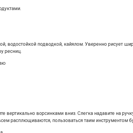
одуктами.
ой, водостойкой подводкой, кайялом. Уверенно рисует шир
ру ресниц.
раю
те вертикально ворсинками вниз. Слегка надавите на ручк
овсем расплющиваются, пользоваться таим инструментом б
а.