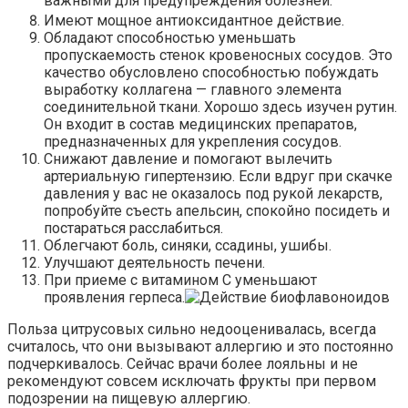
важными для предупреждения болезней.
Имеют мощное антиоксидантное действие.
Обладают способностью уменьшать
пропускаемость стенок кровеносных сосудов. Это
качество обусловлено способностью побуждать
выработку коллагена — главного элемента
соединительной ткани. Хорошо здесь изучен рутин.
Он входит в состав медицинских препаратов,
предназначенных для укрепления сосудов.
Снижают давление и помогают вылечить
артериальную гипертензию. Если вдруг при скачке
давления у вас не оказалось под рукой лекарств,
попробуйте съесть апельсин, спокойно посидеть и
постараться расслабиться.
Облегчают боль, синяки, ссадины, ушибы.
Улучшают деятельность печени.
При приеме с витамином С уменьшают
проявления герпеса.
Польза цитрусовых сильно недооценивалась, всегда
считалось, что они вызывают аллергию и это постоянно
подчеркивалось. Сейчас врачи более лояльны и не
рекомендуют совсем исключать фрукты при первом
подозрении на пищевую аллергию.