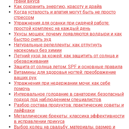
грани вкуса
Как сохранить энергию, красоту и драйв
Когда усталость и апатия могут быть не просто
стрессом
Упражнения для осанки при сидячей работе:
простой комплекс на каждый день
Укусы мошек: почему появляются волдыри и как
быстро снять зуд
Натуральные репелленты: как отпугнуть
насекомых без химии
Летний уход за кожей: как защитить от солнца и
обезвоживания
Защита от солнца летом: SPF и основные правила
Витамины для здоровья ногтей: преображение
ваших рук
Упражнения при недержании мочи: как себе
помочь
Интервальное голодание в санатории: безопасный
подход под наблюдением специалистов
Разбор состава продуктов: практические советы и
лайфхаки
Металлические брекеты: классика эффективности
в исправлении прикуса
Выбор колец на свадьбу: материалы, размер и