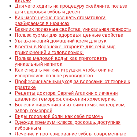
вкусно
Для чего ходить на процедуру скейлинга: польза
для здоровья зубов и дёсен
Как часто нужно посещать стоматолога:
разбираемся в нюансах
Базилик полезные свойства: уникальная пряность
Польза хурмы для здоровья: ценные свойства
Увлажняющий домашний крем для рук
Квесты в Воронеже: откройте для себя мир
приключений и головоломок!
Польза медовой воды: как приготовить
уникальный напиток
Как стирать мягкие игрушки, чтобы они не
испортились: полное руководство
Профессиональный уход за волосами: от теории к
практике
Рецепты доктора: Сергей Агапкин о лечении
давления, геморроя, снижении холестерина
Болезни кишечника и их симптомы: метеоризм,
запор, геморрой
Виды головной боли: как себе помочь
Одежда премиум-класса: роскошь, доступная
избранным
Лечение и протезирование зубов: современные