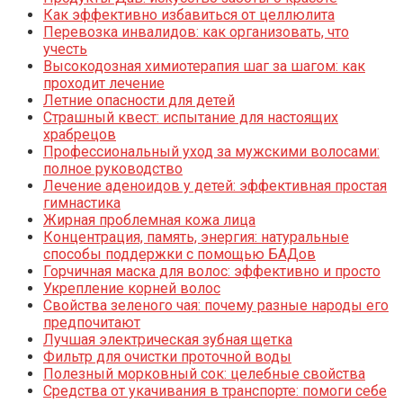
Как эффективно избавиться от целлюлита
Перевозка инвалидов: как организовать, что
учесть
Высокодозная химиотерапия шаг за шагом: как
проходит лечение
Летние опасности для детей
Страшный квест: испытание для настоящих
храбрецов
Профессиональный уход за мужскими волосами:
полное руководство
Лечение аденоидов у детей: эффективная простая
гимнастика
Жирная проблемная кожа лица
Концентрация, память, энергия: натуральные
способы поддержки с помощью БАДов
Горчичная маска для волос: эффективно и просто
Укрепление корней волос
Свойства зеленого чая: почему разные народы его
предпочитают
Лучшая электрическая зубная щетка
Фильтр для очистки проточной воды
Полезный морковный сок: целебные свойства
Средства от укачивания в транспорте: помоги себе