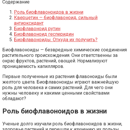
Содержание
Роль биофлавоноидов в жизни
Кверцетин — биофлавоноид, сильный
антиоксидант
Биофлавоноид рутин
Биофлавоноид гесперидин
Биофлавоноиды. Откуда их получить?
Биофлавоноиды — безвредные химические соединения
растительного происхождения. Они ответственны за
окрас фруктов, растений, овощей. Нормализуют
проницаемость капилляров.
Первые полученные из растения флавоноиды были
желтого цвета. Биофлавоноиды играют важнейшую
роль для человека и самих растений. Для чего они
нужны человеку и какими ценными свойствами
обладают?
Роль биофлавоноидов в жизни
Ученые долго изучали роль биофлавоноидов в жизни,
здоровье растений и перешли к изучению их пользы