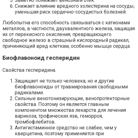
Заметно понижает венозный отек.
Снижает влияние вредного холестерина на сосуды,
уменьшая риск сердечно-сосудистых болезней.
Любопытна его способность связываться с катионами
металлов, в частности, двухвалентного железа, защищая
их от перекисного окисления, превращающего
свободное железо в страшный кислородный радикал,
причиняющий вред клеткам, особенно мышце сердца.
Биофлавоноид гесперидин
Свойства гесперидина.
Защищает не только человека, но и другие
биофлавоноиды от травмирования свободными
радикалами.
Сильные венотонизирующие, венопротекторные
свойства. Поэтому он является главным
компонентом множества лекарств для лечения
варикоза, трофических язв, геморроя,
тромбофлебитов.
Антигистаминное средство не слабее, чем у
кверцетина, поэтому применяется при