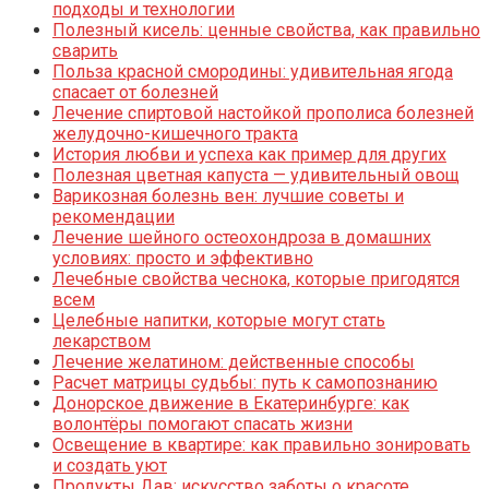
подходы и технологии
Полезный кисель: ценные свойства, как правильно
сварить
Польза красной смородины: удивительная ягода
спасает от болезней
Лечение спиртовой настойкой прополиса болезней
желудочно-кишечного тракта
История любви и успеха как пример для других
Полезная цветная капуста — удивительный овощ
Варикозная болезнь вен: лучшие советы и
рекомендации
Лечение шейного остеохондроза в домашних
условиях: просто и эффективно
Лечебные свойства чеснока, которые пригодятся
всем
Целебные напитки, которые могут стать
лекарством
Лечение желатином: действенные способы
Расчет матрицы судьбы: путь к самопознанию
Донорское движение в Екатеринбурге: как
волонтёры помогают спасать жизни
Освещение в квартире: как правильно зонировать
и создать уют
Продукты Дав: искусство заботы о красоте