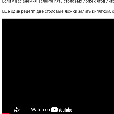
Если у вас анемия, залейте пять столовых ложек ягод лит
Еще один рецепт: две столовые ложки залить кипятком, о