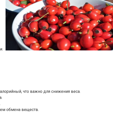
и.
алорийный, что важно для снижения веса.
а.
.
ием обмена веществ.