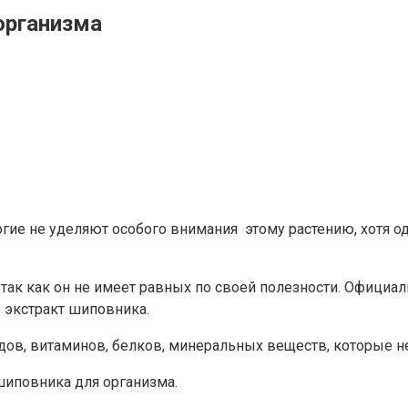
организма
ие не уделяют особого внимания этому растению, хотя од
ак как он не имеет равных по своей полезности. Официа
е экстракт шиповника.
в, витаминов, белков, минеральных веществ, которые не 
шиповника для организма.