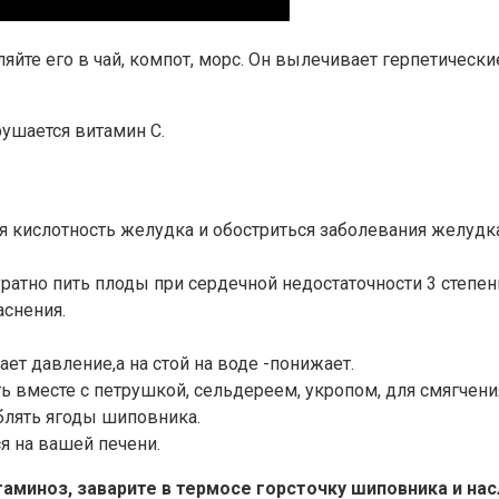
йте его в чай, компот, морс. Он вылечивает герпетически
рушается витамин С.
я кислотность желудка и обостриться заболевания желудка
ратно пить плоды при сердечной недостаточности 3 степен
аснения.
ет давление,а на стой на воде -понижает.
вместе с петрушкой, сельдереем, укропом, для смягчени
блять ягоды шиповника.
 на вашей печени.
итаминоз, заварите в термосе горсточку шиповника и 