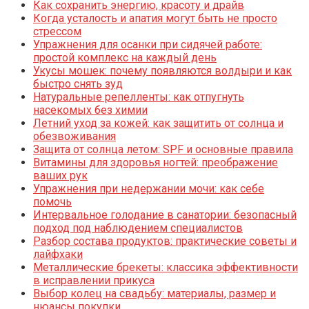
Как сохранить энергию, красоту и драйв
Когда усталость и апатия могут быть не просто
стрессом
Упражнения для осанки при сидячей работе:
простой комплекс на каждый день
Укусы мошек: почему появляются волдыри и как
быстро снять зуд
Натуральные репелленты: как отпугнуть
насекомых без химии
Летний уход за кожей: как защитить от солнца и
обезвоживания
Защита от солнца летом: SPF и основные правила
Витамины для здоровья ногтей: преображение
ваших рук
Упражнения при недержании мочи: как себе
помочь
Интервальное голодание в санатории: безопасный
подход под наблюдением специалистов
Разбор состава продуктов: практические советы и
лайфхаки
Металлические брекеты: классика эффективности
в исправлении прикуса
Выбор колец на свадьбу: материалы, размер и
нюансы покупки