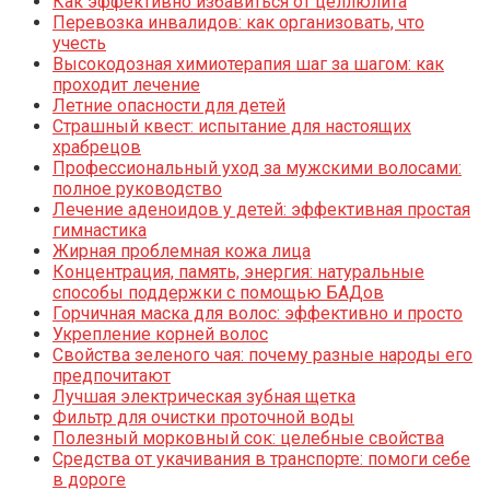
Как эффективно избавиться от целлюлита
Перевозка инвалидов: как организовать, что
учесть
Высокодозная химиотерапия шаг за шагом: как
проходит лечение
Летние опасности для детей
Страшный квест: испытание для настоящих
храбрецов
Профессиональный уход за мужскими волосами:
полное руководство
Лечение аденоидов у детей: эффективная простая
гимнастика
Жирная проблемная кожа лица
Концентрация, память, энергия: натуральные
способы поддержки с помощью БАДов
Горчичная маска для волос: эффективно и просто
Укрепление корней волос
Свойства зеленого чая: почему разные народы его
предпочитают
Лучшая электрическая зубная щетка
Фильтр для очистки проточной воды
Полезный морковный сок: целебные свойства
Средства от укачивания в транспорте: помоги себе
в дороге