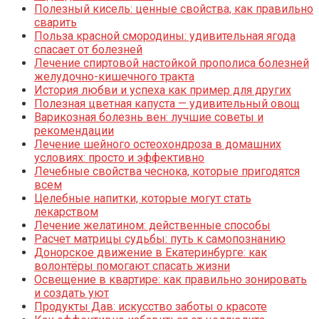
Полезный кисель: ценные свойства, как правильно
сварить
Польза красной смородины: удивительная ягода
спасает от болезней
Лечение спиртовой настойкой прополиса болезней
желудочно-кишечного тракта
История любви и успеха как пример для других
Полезная цветная капуста — удивительный овощ
Варикозная болезнь вен: лучшие советы и
рекомендации
Лечение шейного остеохондроза в домашних
условиях: просто и эффективно
Лечебные свойства чеснока, которые пригодятся
всем
Целебные напитки, которые могут стать
лекарством
Лечение желатином: действенные способы
Расчет матрицы судьбы: путь к самопознанию
Донорское движение в Екатеринбурге: как
волонтёры помогают спасать жизни
Освещение в квартире: как правильно зонировать
и создать уют
Продукты Дав: искусство заботы о красоте