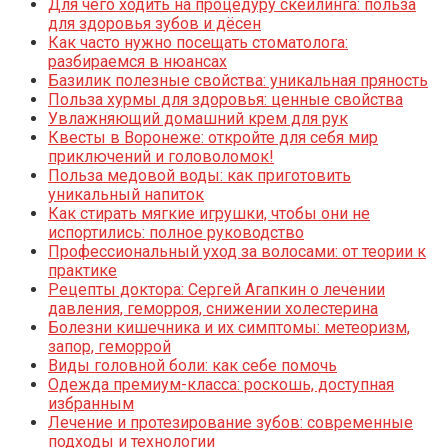
Для чего ходить на процедуру скейлинга: польза
для здоровья зубов и дёсен
Как часто нужно посещать стоматолога:
разбираемся в нюансах
Базилик полезные свойства: уникальная пряность
Польза хурмы для здоровья: ценные свойства
Увлажняющий домашний крем для рук
Квесты в Воронеже: откройте для себя мир
приключений и головоломок!
Польза медовой воды: как приготовить
уникальный напиток
Как стирать мягкие игрушки, чтобы они не
испортились: полное руководство
Профессиональный уход за волосами: от теории к
практике
Рецепты доктора: Сергей Агапкин о лечении
давления, геморроя, снижении холестерина
Болезни кишечника и их симптомы: метеоризм,
запор, геморрой
Виды головной боли: как себе помочь
Одежда премиум-класса: роскошь, доступная
избранным
Лечение и протезирование зубов: современные
подходы и технологии