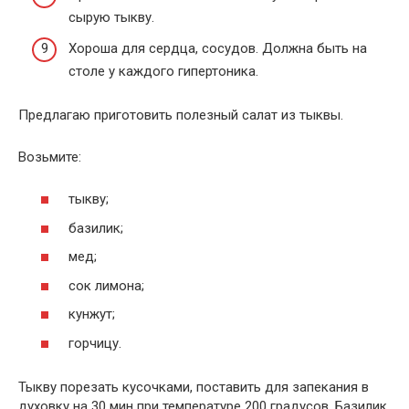
сырую тыкву.
Хороша для сердца, сосудов. Должна быть на
столе у каждого гипертоника.
Предлагаю приготовить полезный салат из тыквы.
Возьмите:
тыкву;
базилик;
мед;
сок лимона;
кунжут;
горчицу.
Тыкву порезать кусочками, поставить для запекания в
духовку на 30 мин при температуре 200 градусов. Базилик