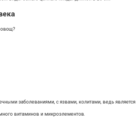
века
 овощ?
ными заболеваниями, с язвами, колитами, ведь является
 много витаминов и микроэлементов.