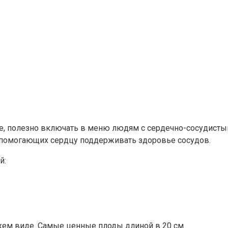
е, полезно включать в меню людям с сердечно-сосудисты
 помогающих сердцу поддерживать здоровье сосудов.
й:
жем виде. Самые ценные плоды длиной в 20 см.