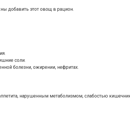
жны добавить этот овощ в рацион.
ия.
ишние соли.
енной болезни, ожирении, нефритах.
петита, нарушенным метаболизмом, слабостью кишечника.