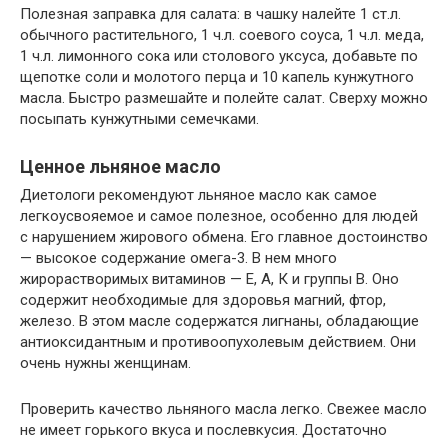
Полезная заправка для салата: в чашку налейте 1 ст.л.
обычного растительного, 1 ч.л. соевого соуса, 1 ч.л. меда,
1 ч.л. лимонного сока или столового уксуса, добавьте по
щепотке соли и молотого перца и 10 капель кунжутного
масла. Быстро размешайте и полейте салат. Сверху можно
посыпать кунжутными семечками.
Ценное льняное масло
Диетологи рекомендуют льняное масло как самое
легкоусвояемое и самое полезное, особенно для людей
с нарушением жирового обмена. Его главное достоинство
— высокое содержание омега-3. В нем много
жирорастворимых витаминов — Е, А, К и группы В. Оно
содержит необходимые для здоровья магний, фтор,
железо. В этом масле содержатся лигнаны, обладающие
антиоксидантным и противоопухолевым действием. Они
очень нужны женщинам.
Проверить качество льняного масла легко. Свежее масло
не имеет горького вкуса и послевкусия. Достаточно