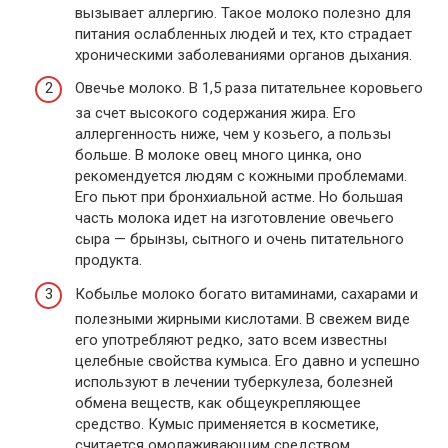
вызывает аллергию. Такое молоко полезно для
питания ослабленных людей и тех, кто страдает
хроническими заболеваниями органов дыхания.
Овечье молоко. В 1,5 раза питательнее коровьего
за счет высокого содержания жира. Его
аллергенность ниже, чем у козьего, а пользы
больше. В молоке овец много цинка, оно
рекомендуется людям с кожными проблемами.
Его пьют при бронхиальной астме. Но большая
часть молока идет на изготовление овечьего
сыра — брынзы, сытного и очень питательного
продукта.
Кобылье молоко богато витаминами, сахарами и
полезными жирными кислотами. В свежем виде
его употребляют редко, зато всем известны
целебные свойства кумыса. Его давно и успешно
используют в лечении туберкулеза, болезней
обмена веществ, как общеукрепляющее
средство. Кумыс применяется в косметике,
считается омолаживающим средством.