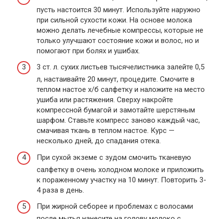
пусть настоится 30 минут. Используйте наружно
при сильной сухости кожи. На основе молока
можно делать лечебные компрессы, которые не
только улучшают состояние кожи и волос, но и
помогают при болях и ушибах.
3 ст. л. сухих листьев тысячелистника залейте 0,5
л, настаивайте 20 минут, процедите. Смочите в
теплом настое х/б салфетку и наложите на место
ушиба или растяжения. Сверху накройте
компрессной бумагой и замотайте шерстяным
шарфом. Ставьте компресс заново каждый час,
смачивая ткань в теплом настое. Курс —
несколько дней, до спадания отека.
При сухой экземе с зудом смочить тканевую
салфетку в очень холодном молоке и приложить
к пораженному участку на 10 минут. Повторить 3-
4 раза в день.
При жирной себорее и проблемах с волосами
после мытья нанесите на голову молоко с