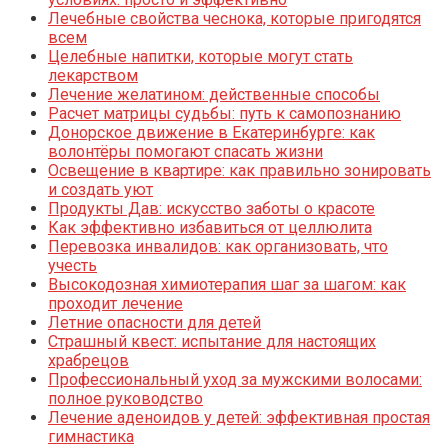
Лечебные свойства чеснока, которые пригодятся
всем
Целебные напитки, которые могут стать
лекарством
Лечение желатином: действенные способы
Расчет матрицы судьбы: путь к самопознанию
Донорское движение в Екатеринбурге: как
волонтёры помогают спасать жизни
Освещение в квартире: как правильно зонировать
и создать уют
Продукты Дав: искусство заботы о красоте
Как эффективно избавиться от целлюлита
Перевозка инвалидов: как организовать, что
учесть
Высокодозная химиотерапия шаг за шагом: как
проходит лечение
Летние опасности для детей
Страшный квест: испытание для настоящих
храбрецов
Профессиональный уход за мужскими волосами:
полное руководство
Лечение аденоидов у детей: эффективная простая
гимнастика