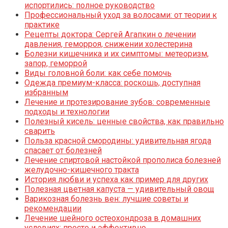
испортились: полное руководство
Профессиональный уход за волосами: от теории к
практике
Рецепты доктора: Сергей Агапкин о лечении
давления, геморроя, снижении холестерина
Болезни кишечника и их симптомы: метеоризм,
запор, геморрой
Виды головной боли: как себе помочь
Одежда премиум-класса: роскошь, доступная
избранным
Лечение и протезирование зубов: современные
подходы и технологии
Полезный кисель: ценные свойства, как правильно
сварить
Польза красной смородины: удивительная ягода
спасает от болезней
Лечение спиртовой настойкой прополиса болезней
желудочно-кишечного тракта
История любви и успеха как пример для других
Полезная цветная капуста — удивительный овощ
Варикозная болезнь вен: лучшие советы и
рекомендации
Лечение шейного остеохондроза в домашних
условиях: просто и эффективно