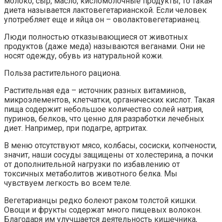
молоко, сыр, масло, кисломолочные продукты, то такая
диета называется лактовегетарианской. Если человек
употребляет еще и яйца он – оволактовегетарианец.
Люди полностью отказывающиеся от животных
продуктов (даже меда) называются веганами. Они не
носят одежду, обувь из натуральной кожи.
Польза растительного рациона.
Растительная еда – источник разных витаминов,
микроэлементов, клетчатки, органических кислот. Такая
пища содержит небольшое количество солей натрия,
пуринов, белков, что ценно для разработки лечебных
диет. Например, при подагре, артритах.
В меню отсутствуют мясо, колбасы, сосиски, копчености,
значит, наши сосуды защищены от холестерина, а почки
от дополнительной нагрузки по избавлению от
токсичных метаболитов животного белка. Мы
чувствуем легкость во всем теле.
Вегетарианцы редко болеют раком толстой кишки.
Овощи и фрукты содержат много пищевых волокон.
Благодаря им улучшается деятельность кишечника,