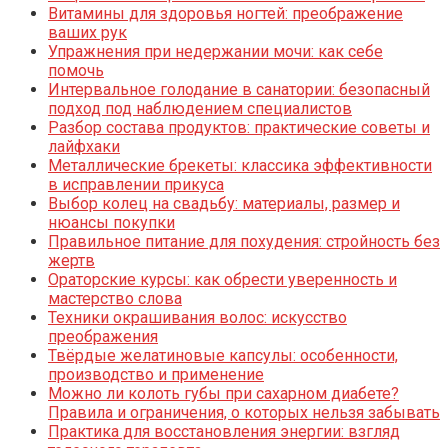
Витамины для здоровья ногтей: преображение
ваших рук
Упражнения при недержании мочи: как себе
помочь
Интервальное голодание в санатории: безопасный
подход под наблюдением специалистов
Разбор состава продуктов: практические советы и
лайфхаки
Металлические брекеты: классика эффективности
в исправлении прикуса
Выбор колец на свадьбу: материалы, размер и
нюансы покупки
Правильное питание для похудения: стройность без
жертв
Ораторские курсы: как обрести уверенность и
мастерство слова
Техники окрашивания волос: искусство
преображения
Твёрдые желатиновые капсулы: особенности,
производство и применение
Можно ли колоть губы при сахарном диабете?
Правила и ограничения, о которых нельзя забывать
Практика для восстановления энергии: взгляд