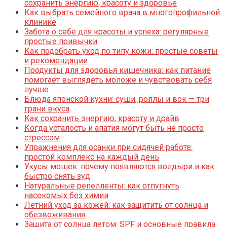
сохранить энергию, красоту и здоровье
Как выбрать семейного врача в многопрофильной
клинике
Забота о себе для красоты и успеха: регулярные
простые привычки
Как подобрать уход по типу кожи: простые советы
и рекомендации
Продукты для здоровья кишечника: как питание
помогает выглядеть моложе и чувствовать себя
лучше
Блюда японской кухни: суши, роллы и вок — три
грани вкуса
Как сохранить энергию, красоту и драйв
Когда усталость и апатия могут быть не просто
стрессом
Упражнения для осанки при сидячей работе:
простой комплекс на каждый день
Укусы мошек: почему появляются волдыри и как
быстро снять зуд
Натуральные репелленты: как отпугнуть
насекомых без химии
Летний уход за кожей: как защитить от солнца и
обезвоживания
Защита от солнца летом: SPF и основные правила