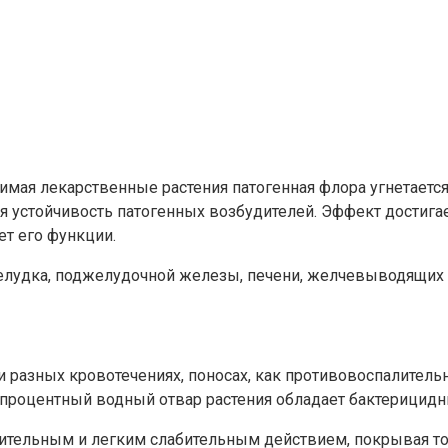
мая лекарственные растения патогенная флора угнетается
я устойчивость патогенных возбудителей. Эффект достигае
ет его функции.
елудка, поджелудочной железы, печени, желчевыводящих 
ри разных кровотечениях, поносах, как противовоспалите
опроцентный водный отвар растения обладает бактерицид
ительным и легким слабительным действием, покрывая т