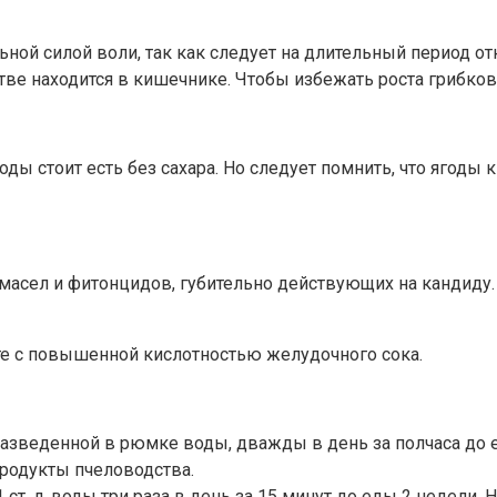
ной силой воли, так как следует на длительный период от
тве находится в кишечнике. Чтобы избежать роста грибко
оды стоит есть без сахара. Но следует помнить, что ягоды
масел и фитонцидов, губительно действующих на кандиду.
те с повышенной кислотностью желудочного сока.
, разведенной в рюмке воды, дважды в день за полчаса до 
продукты пчеловодства.
 ст. л. воды три раза в день за 15 минут до еды 2 недели