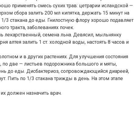
ошо применять смесь сухих трав: цетрарии исландской —
 верхом сбора залить 200 мл кипятка, держать 15 минут на
о 1/3 стакана до еды. Гнилостную флору хорошо подавляет
ого тракта, заболеваниях почек.
ль лекарственный, семена льна. Девясил, мыльнянку
ня алтея залить 1 ст. холодной воды, настоять 8 часов и
олотном и в других растениях. Для улучшения состояния
, по две — листьев подорожника большого и мяты,
 в день до еды. Дисбактериоз, сопровождающийся диареей,
нут. Пить по 1/3 стакана трижды в день. На этом этапе
их должен назначить врач.