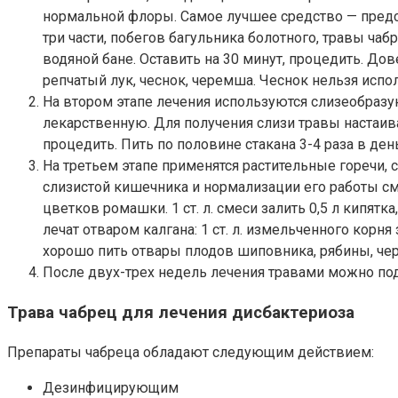
нормальной флоры. Самое лучшее средство — предс
три части, побегов багульника болотного, травы чабр
водяной бане. Оставить на 30 минут, процедить. До
репчатый лук, чеснок, черемша. Чеснок нельзя испо
На втором этапе лечения используются слизеобразу
лекарственную. Для получения слизи травы настаивают
процедить. Пить по половине стакана 3-4 раза в ден
На третьем этапе применятся растительные горечи, 
слизистой кишечника и нормализации его работы см
цветков ромашки. 1 ст. л. смеси залить 0,5 л кипятк
лечат отваром калгана: 1 ст. л. измельченного корня
хорошо пить отвары плодов шиповника, рябины, че
После двух-трех недель лечения травами можно по
Трава чабрец для лечения дисбактериоза
Препараты чабреца обладают следующим действием:
Дезинфицирующим