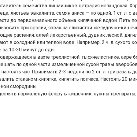
тавитель семейства лишайников цетрария исландская. Хор
еца, листьев эвкалипта, семян аниса — по одной. 1 ст. л. с
вести до первоначального объема кипяченой водой. Пить п
льзовать при эрозии, язвах на слизистой желудочно-кишечн
ющие растения: алтей лекарственный, дудник лесной, дяги
 в холодной или теплой воде. Например, 2 ч. л. сухого кор
ь за 10-30 минут до еды.
содержащиеся в вахте трехлистной, тысячелистнике, аире б
ешать по одной части измельченной сухой травы зверобоя
а, настоять час. Принимать 2-3 недели по 2 ст. л. три раза
 залить стаканом кипятка, кипятить полчаса. Настоять 20 ми
рной смородины.
дселять нормальную флору в кишечник. нужны препараты, 