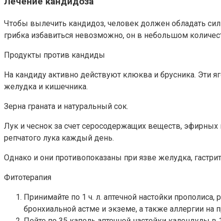
Лечение кандидоза
Чтобы вылечить кандидоз, человек должен обладать силь
грибка избавиться невозможно, он в небольшом количес
Продукты против кандиды
На кандиду активно действуют клюква и брусника. Эти яг
желудка и кишечника.
Зерна граната и натуральный сок.
Лук и чеснок за счет серосодержащих веществ, эфирных 
репчатого лука каждый день.
Однако и они противопоказаны при язве желудка, гастри
Фитотерапия
Принимайте по 1 ч. л. аптечной настойки прополиса
бронхиальной астме и экземе, а также аллергии на 
Пейте по 35 капель аптечной настойки календулы в 1