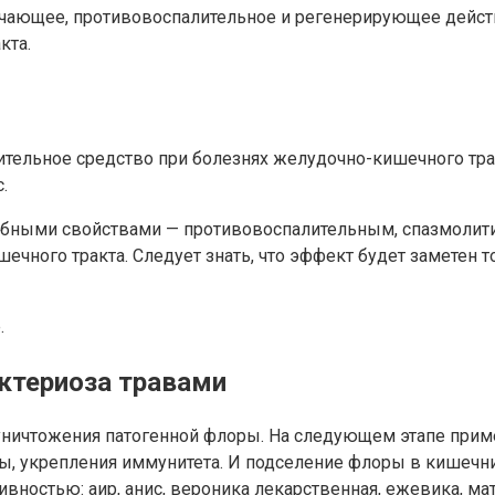
ягчающее, противовоспалительное и регенерирующее дейс
кта.
ельное средство при болезнях желудочно-кишечного трак
.
бными свойствами — противовоспалительным, спазмолити
чного тракта. Следует знать, что эффект будет заметен т
.
ктериоза травами
 уничтожения патогенной флоры. На следующем этапе прим
, укрепления иммунитета. И подселение флоры в кишечник
ивностью: аир, анис, вероника лекарственная, ежевика, м