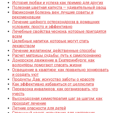
История любви и успеха как пример для других
Полезная цветная капуста — удивительный овощ
Варикозная болезнь вен: лучшие советы и
рекомендации
Лечение шейного остеохондроза в домашних
условиях: просто и эффективно
Лечебные свойства чеснока, которые пригодятся
всем
Целебные напитки, которые могут стать
лекарством
Лечение желатином: действенные способы
Расчет матрицы судьбы: путь к самопознанию
Донорское движение в Екатеринбурге: как
волонтёры помогают спасать жизни
Освещение в квартире: как правильно зонировать
и создать уют
Продукты Дав: искусство заботы о красоте
Как эффективно избавиться от целлюлита
Перевозка инвалидов: как организовать, что
учесть
Высокодозная химиотерапия шаг за шагом: как
проходит лечение
Летние опасности для детей
Страшный квест: испытание для настоящих