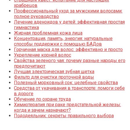
храбрецов
Профессиональный уход за мужскими волосами:
полное руководство
Лечение аденоидов у детей: эффективная простая
гимнастика
Жирная проблемная кожа лица
Концентрация, память, энергия: натуральные
способы поддержки с помощью БАДов
Горчичная маска для волос: эффективно и просто
Укрепление корней волос
Свойства зеленого чая: почему разные народы его
предпочитают
Лучшая электрическая зубная щетка
Фильтр для очистки проточной воды
Полезный морковный сок: целебные свойства
Средства от укачивания в транспорте: помоги себе
в дороге
Обучение по охране труда
Химиотерапия при раке предстательной железы:
когда и зачем назначают?
Пододеяльник: секреты правильного выбора