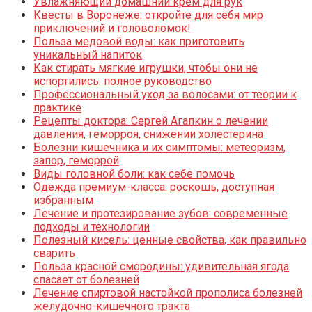
Увлажняющий домашний крем для рук
Квесты в Воронеже: откройте для себя мир
приключений и головоломок!
Польза медовой воды: как приготовить
уникальный напиток
Как стирать мягкие игрушки, чтобы они не
испортились: полное руководство
Профессиональный уход за волосами: от теории к
практике
Рецепты доктора: Сергей Агапкин о лечении
давления, геморроя, снижении холестерина
Болезни кишечника и их симптомы: метеоризм,
запор, геморрой
Виды головной боли: как себе помочь
Одежда премиум-класса: роскошь, доступная
избранным
Лечение и протезирование зубов: современные
подходы и технологии
Полезный кисель: ценные свойства, как правильно
сварить
Польза красной смородины: удивительная ягода
спасает от болезней
Лечение спиртовой настойкой прополиса болезней
желудочно-кишечного тракта