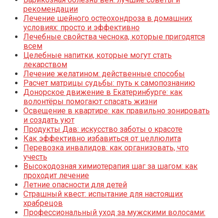
рекомендации
Лечение шейного остеохондроза в домашних
условиях: просто и эффективно
Лечебные свойства чеснока, которые пригодятся
всем
Целебные напитки, которые могут стать
лекарством
Лечение желатином: действенные способы
Расчет матрицы судьбы: путь к самопознанию
Донорское движение в Екатеринбурге: как
волонтёры помогают спасать жизни
Освещение в квартире: как правильно зонировать
и создать уют
Продукты Дав: искусство заботы о красоте
Как эффективно избавиться от целлюлита
Перевозка инвалидов: как организовать, что
учесть
Высокодозная химиотерапия шаг за шагом: как
проходит лечение
Летние опасности для детей
Страшный квест: испытание для настоящих
храбрецов
Профессиональный уход за мужскими волосами: