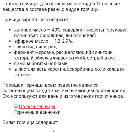
Польза горчицы для организма очевидна. Полезные
вещества в составе разных видов горчицы.
Горчица сарептская содержит:
жирное масло — 49%, содержит кислоты (эруковая,
олеиновая, линолевая, линоленовая);
эфирное масло — 1,2-2,9%;
гликозид синигрин;
фермент мирозин, расщепляющий синигрин,
который обуславливает жгучий, острый вкус;
семена богаты белками;
в листьях есть каротин, аскорбинка, соли кальция,
железа.
Порошок горчицы всем известно является
согревающим средством, вызывающим приток крови.
Его используют для ванн и изготовления горчичников.
Горчичные ванночки
Белая горчица содержит: