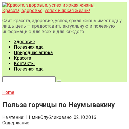
Перейти
к
Красота, здоровье, успех и яркая жизнь!
контенту
Сайт красота, здоровье, успех, яркая жизнь имеет одну
лишь цель — предоставить актуальную и полезную
информацию для всех и для каждого.
Здоровье
Полезная еда
Природная аптека
Красота
Контакты
Полезная еда
Поиск:
Home
Польза горчицы по Неумывакину
На чтение:
11 мин
Опубликовано:
02.10.2016
Содержание