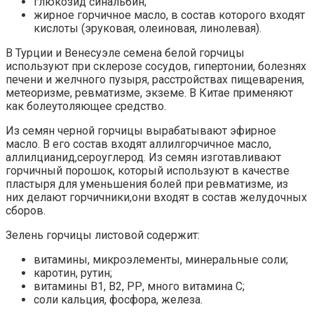
глюкозид синальбин;
жирное горчичное масло, в состав которого входят
кислоты (эруковая, олеиновая, линолевая).
В Турции и Венесуэле семена белой горчицы
используют при склерозе сосудов, гипертонии, болезнях
печени и желчного пузыря, расстройствах пищеварения,
метеоризме, ревматизме, экземе. В Китае применяют
как болеутоляющее средство.
Из семян черной горчицы вырабатывают эфирное
масло. В его состав входят аллилгорчичное масло,
аллилцианид,сероуглерод. Из семян изготавливают
горчичный порошок, который используют в качестве
пластыря для уменьшения болей при ревматизме, из
них делают горчичники,они входят в состав желудочных
сборов.
Зелень горчицы листовой содержит:
витамины, микроэлементы, минеральные соли;
каротин, рутин;
витамины В1, В2, РР, много витамина С;
соли кальция, фосфора, железа.