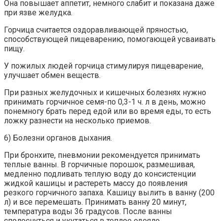
Она повышает аппетит, немного слабит и показана даже
при язве желудка.
Горчица считается оздоравливающей пряностью,
способствующей пищеварению, помогающей усваивать
пищу.
У пожилых людей горчица стимулируя пищеварение,
улучшает обмен веществ.
При разных желудочных и кишечных болезнях нужно
принимать горчичное семя-по 0,3-1 ч. л в день, можно
понемногу брать перед едой или во время еды, то есть
ложку разнести на несколько приемов.
6) Болезни органов дыхания.
При бронхите, пневмонии рекомендуется принимать
теплые ванны. В горчичные порошок, размешивая,
медленно подливать теплую воду до консистенции
жидкой кашицы и растереть массу до появления
резкого горчичного запаха. Кашицу вылить в ванну (200
л) и все перемешать. Принимать ванну 20 минут,
температура воды 36 градусов. После ванны
сполоснуться и укутаться в теплое одеяло.