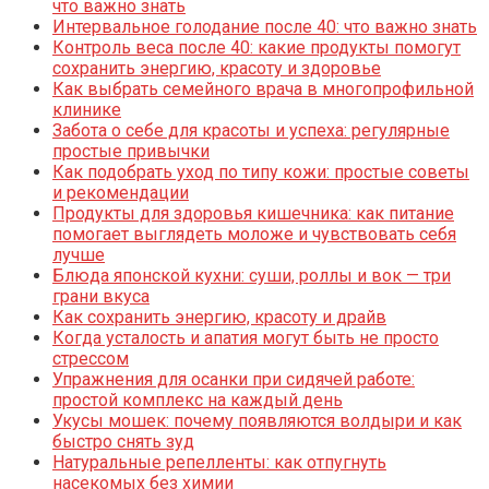
что важно знать
Интервальное голодание после 40: что важно знать
Контроль веса после 40: какие продукты помогут
сохранить энергию, красоту и здоровье
Как выбрать семейного врача в многопрофильной
клинике
Забота о себе для красоты и успеха: регулярные
простые привычки
Как подобрать уход по типу кожи: простые советы
и рекомендации
Продукты для здоровья кишечника: как питание
помогает выглядеть моложе и чувствовать себя
лучше
Блюда японской кухни: суши, роллы и вок — три
грани вкуса
Как сохранить энергию, красоту и драйв
Когда усталость и апатия могут быть не просто
стрессом
Упражнения для осанки при сидячей работе:
простой комплекс на каждый день
Укусы мошек: почему появляются волдыри и как
быстро снять зуд
Натуральные репелленты: как отпугнуть
насекомых без химии