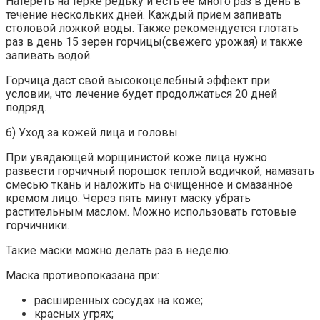
Натереть на терке редьку и есть ее много раз в день в
течение нескольких дней. Каждый прием запивать
столовой ложкой воды. Также рекомендуется глотать
раз в день 15 зерен горчицы(свежего урожая) и также
запивать водой.
Горчица даст свой высокоцелебный эффект при
условии, что лечение будет продолжаться 20 дней
подряд.
6) Уход за кожей лица и головы.
При увядающей морщинистой коже лица нужно
развести горчичный порошок теплой водичкой, намазать
смесью ткань и наложить на очищенное и смазанное
кремом лицо. Через пять минут маску убрать
растительным маслом. Можно использовать готовые
горчичники.
Такие маски можно делать раз в неделю.
Маска противопоказана при:
расширенных сосудах на коже;
красных угрях;