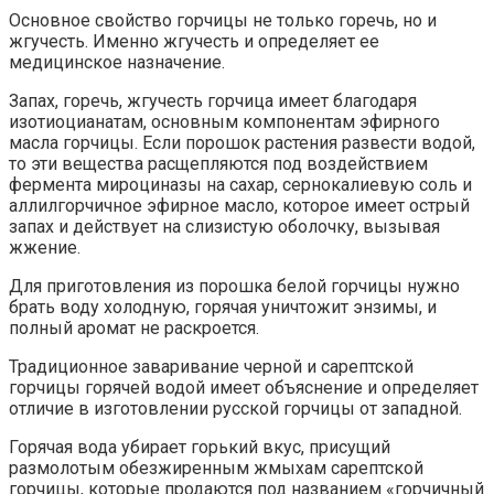
Основное свойство горчицы не только горечь, но и
жгучесть. Именно жгучесть и определяет ее
медицинское назначение.
Запах, горечь, жгучесть горчица имеет благодаря
изотиоцианатам, основным компонентам эфирного
масла горчицы. Если порошок растения развести водой,
то эти вещества расщепляются под воздействием
фермента мироциназы на сахар, сернокалиевую соль и
аллилгорчичное эфирное масло, которое имеет острый
запах и действует на слизистую оболочку, вызывая
жжение.
Для приготовления из порошка белой горчицы нужно
брать воду холодную, горячая уничтожит энзимы, и
полный аромат не раскроется.
Традиционное заваривание черной и сарептской
горчицы горячей водой имеет объяснение и определяет
отличие в изготовлении русской горчицы от западной.
Горячая вода убирает горький вкус, присущий
размолотым обезжиренным жмыхам сарептской
горчицы, которые продаются под названием «горчичный