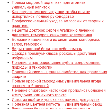
Польза медовой воды: как приготовить
уникальный напиток
Как стирать мягкие игрушки, чтобы они не
испортились: полное руководство
Профессиональный уход за волосами: от теории к
практике
Рецепты доктора: Сергей Агапкин о лечении
давления, геморроя, снижении холестерина
Болезни кишечника и их симптомы: метеоризм,
запор, геморрой
Виды головной боли: как себе помочь
Одежда премиум-класса: роскошь, доступная
избранным
Лечение и протезирование зубов: современные
подходы и технологии
Полезный кисель: ценные свойства, как правильно
сварить
Польза красной смородины: удивительная ягода
спасает от болезней
Лечение спиртовой настойкой прополиса болезней
желудочно-кишечного тракта
История любви и успеха как пример для других
Полезная цветная капуста — удивительный овощ
Варикозная болезнь вен: лучшие советы и