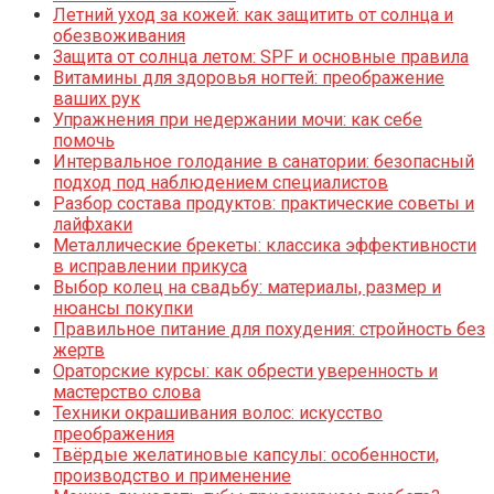
Летний уход за кожей: как защитить от солнца и
обезвоживания
Защита от солнца летом: SPF и основные правила
Витамины для здоровья ногтей: преображение
ваших рук
Упражнения при недержании мочи: как себе
помочь
Интервальное голодание в санатории: безопасный
подход под наблюдением специалистов
Разбор состава продуктов: практические советы и
лайфхаки
Металлические брекеты: классика эффективности
в исправлении прикуса
Выбор колец на свадьбу: материалы, размер и
нюансы покупки
Правильное питание для похудения: стройность без
жертв
Ораторские курсы: как обрести уверенность и
мастерство слова
Техники окрашивания волос: искусство
преображения
Твёрдые желатиновые капсулы: особенности,
производство и применение