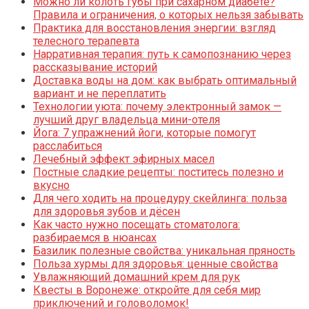
Можно ли колоть губы при сахарном диабете?
Правила и ограничения, о которых нельзя забывать
Практика для восстановления энергии: взгляд
телесного терапевта
Нарративная терапия: путь к самопознанию через
рассказывание историй
Доставка воды на дом: как выбрать оптимальный
вариант и не переплатить
Технологии уюта: почему электронный замок —
лучший друг владельца мини-отеля
Йога: 7 упражнений йоги, которые помогут
расслабиться
Лечебный эффект эфирных масел
Постные сладкие рецепты: поститесь полезно и
вкусно
Для чего ходить на процедуру скейлинга: польза
для здоровья зубов и дёсен
Как часто нужно посещать стоматолога:
разбираемся в нюансах
Базилик полезные свойства: уникальная пряность
Польза хурмы для здоровья: ценные свойства
Увлажняющий домашний крем для рук
Квесты в Воронеже: откройте для себя мир
приключений и головоломок!