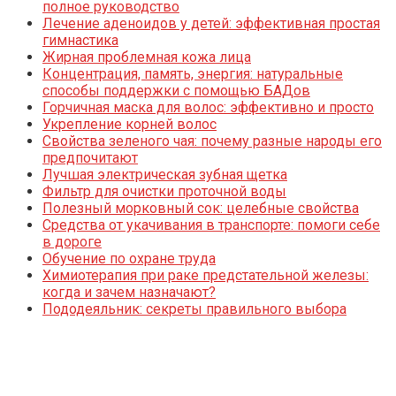
полное руководство
Лечение аденоидов у детей: эффективная простая
гимнастика
Жирная проблемная кожа лица
Концентрация, память, энергия: натуральные
способы поддержки с помощью БАДов
Горчичная маска для волос: эффективно и просто
Укрепление корней волос
Свойства зеленого чая: почему разные народы его
предпочитают
Лучшая электрическая зубная щетка
Фильтр для очистки проточной воды
Полезный морковный сок: целебные свойства
Средства от укачивания в транспорте: помоги себе
в дороге
Обучение по охране труда
Химиотерапия при раке предстательной железы:
когда и зачем назначают?
Пододеяльник: секреты правильного выбора