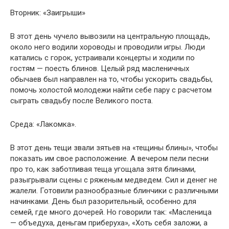
Вторник: «Заигрыши»
В этот день чучело вывозили на центральную площадь,
около него водили хороводы и проводили игры. Люди
катались с горок, устраивали концерты и ходили по
гостям — поесть блинов. Целый ряд масленичных
обычаев был направлен на то, чтобы ускорить свадьбы,
помочь холостой молодежи найти себе пару с расчетом
сыграть свадьбу после Великого поста.
Среда: «Лакомка».
В этот день тещи звали зятьев на «тещины блины», чтобы
показать им свое расположение. А вечером пели песни
про то, как заботливая теща угощала зятя блинами,
разыгрывали сцены с ряженым медведем. Сил и денег не
жалели. Готовили разнообразные блинчики с различными
начинками. День был разорительный, особенно для
семей, где много дочерей. Но говорили так: «Масленица
— объедуха, деньгам приберуха», «Хоть себя заложи, а