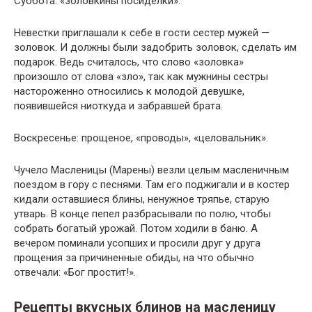
Суббота: «золовкины посиделки».
Невестки приглашали к себе в гости сестер мужей —
золовок. И должны были задобрить золовок, сделать им
подарок. Ведь считалось, что слово «золовка»
произошло от слова «зло», так как мужнины сестры
настороженно относились к молодой девушке,
появившейся ниоткуда и забравшей брата.
Воскресенье: прощеное, «проводы», «целовальник».
Чучело Масленицы (Марены) везли целым масленичным
поездом в гору с песнями. Там его поджигали и в костер
кидали оставшиеся блины, ненужное тряпье, старую
утварь. В конце пепел разбрасывали по полю, чтобы
собрать богатый урожай. Потом ходили в баню. А
вечером поминали усопших и просили друг у друга
прощения за причиненные обиды, на что обычно
отвечали: «Бог простит!».
Рецепты вкусных блинов на масленицу