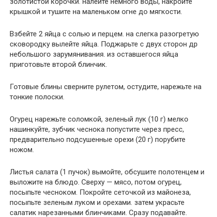
золотистой корочки. налейте немного воды, накройте
крышкой и тушите на маленьком огне до мягкости.
Взбейте 2 яйца с солью и перцем. на слегка разогретую
сковородку вылейте яйца. Поджарьте с двух сторон др
небольшого зарумянивания. из оставшегося яйца
приготовьте второй блинчик.
Готовые блины сверните рулетом, остудите, нарежьте на
тонкие полоски.
Огурец нарежьте соломкой, зеленый лук (10 г) мелко
нашинкуйте, зубчик чеснока попустите через пресс,
предварительно подсушенные орехи (20 г) порубите
ножом.
Листья салата (1 пучок) вымойте, обсушите полотенцем и
выложите на блюдо. Сверху — мясо, потом огурец,
посыпьте чесноком. Покройте сеточкой из майонеза,
посыпьте зеленым луком и орехами. затем украсьте
салатик нарезанными блинчиками. Сразу подавайте.