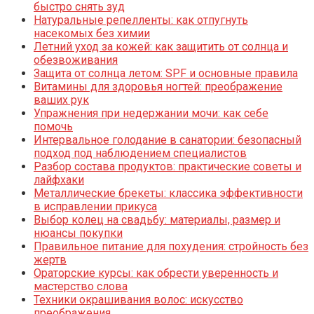
быстро снять зуд
Натуральные репелленты: как отпугнуть
насекомых без химии
Летний уход за кожей: как защитить от солнца и
обезвоживания
Защита от солнца летом: SPF и основные правила
Витамины для здоровья ногтей: преображение
ваших рук
Упражнения при недержании мочи: как себе
помочь
Интервальное голодание в санатории: безопасный
подход под наблюдением специалистов
Разбор состава продуктов: практические советы и
лайфхаки
Металлические брекеты: классика эффективности
в исправлении прикуса
Выбор колец на свадьбу: материалы, размер и
нюансы покупки
Правильное питание для похудения: стройность без
жертв
Ораторские курсы: как обрести уверенность и
мастерство слова
Техники окрашивания волос: искусство
преображения