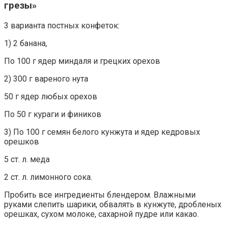
грезы»
3 варианта постных конфеток:
1) 2 банана,
По 100 г ядер миндаля и грецких орехов
2) 300 г вареного нута
50 г ядер любых орехов
По 50 г кураги и фиников
3) По 100 г семян белого кунжута и ядер кедровых
орешков
5 ст. л. меда
2 ст. л. лимонного сока.
Пробить все ингредиенты блендером. Влажными
руками слепить шарики, обвалять в кунжуте, дробленых
орешках, сухом молоке, сахарной пудре или какао.