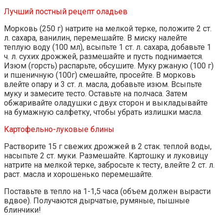
Лучший постный рецепт оладьев
Морковь (250 г) натрите на мелкой терке, положите 2 ст.
л. сахара, ванилин, перемешайте. В миску налейте
теплую воду (100 мл), всыпьте 1 ст. л. сахара, добавьте 1
ч. л. сухих дрожжей, размешайте и пусть поднимается.
Изюм (горсть) распарьте, обсушите. Муку ржаную (100 г)
и пшеничную (100г) смешайте, просейте. В морковь
влейте опару и 3 ст. л. масла, добавьте изюм. Всыпьте
муку и замесите тесто. Оставьте на полчаса. Затем
обжаривайте оладушки с двух сторон и выкладывайте
на бумажную салфетку, чтобы убрать излишки масла.
Картофельно-луковые блины
Растворите 15 г свежих дрожжей в 2 стак. теплой воды,
насыпьте 2 ст. муки. Размешайте. Картошку и луковицу
натрите на мелкой терке, забросьте к тесту, влейте 2 ст. л.
раст. масла и хорошенько перемешайте.
Поставьте в тепло на 1-1,5 часа (объем должен вырасти
вдвое). Получаются дырчатые, румяные, пышные
блинчики!