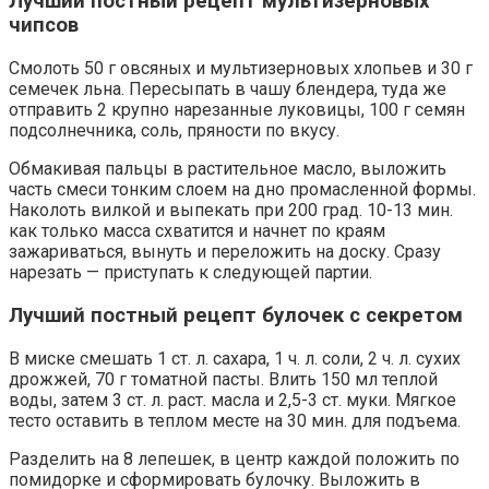
Лучший постный рецепт мультизерновых
чипсов
Смолоть 50 г овсяных и мультизерновых хлопьев и 30 г
семечек льна. Пересыпать в чашу блендера, туда же
отправить 2 крупно нарезанные луковицы, 100 г семян
подсолнечника, соль, пряности по вкусу.
Обмакивая пальцы в растительное масло, выложить
часть смеси тонким слоем на дно промасленной формы.
Наколоть вилкой и выпекать при 200 град. 10-13 мин.
как только масса схватится и начнет по краям
зажариваться, вынуть и переложить на доску. Сразу
нарезать — приступать к следующей партии.
Лучший постный рецепт булочек с секретом
В миске смешать 1 ст. л. сахара, 1 ч. л. соли, 2 ч. л. сухих
дрожжей, 70 г томатной пасты. Влить 150 мл теплой
воды, затем 3 ст. л. раст. масла и 2,5-3 ст. муки. Мягкое
тесто оставить в теплом месте на 30 мин. для подъема.
Разделить на 8 лепешек, в центр каждой положить по
помидорке и сформировать булочку. Выложить в