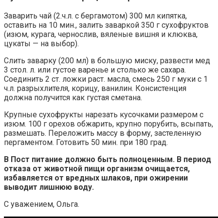
Заварить чай (2.ч.л. с бергамотом) 300 мл кипятка,
оставить на 10 мин., залить заваркой 350 г сухофруктов
(изюм, курага, чернослив, вяленые вишня и клюква,
цукаты — на выбор).
Слить заварку (200 мл) в большую миску, развести мед
3 стол. л. или густое варенье и столько же сахара.
Соединить 2 ст. ложки раст. масла, смесь 250 г муки с 1
ч.л. разрыхлителя, корицу, ванилин. Консистенция
должна получится как густая сметана.
Крупные сухофрукты нарезать кусочками размером с
изюм. 100 г орехов обжарить, крупно порубить, всыпать,
размешать. Переложить массу в форму, застеленную
пергаментом. Готовить 50 мин. при 180 град.
В Пост питание должно быть полноценным. В период
отказа от животной пищи организм очищается,
избавляется от вредных шлаков, при ожирении
выводит лишнюю воду.
С уважением, Ольга.