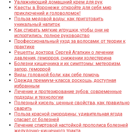
Увлажняющий домашний крем для рук
Квесты в Воронеже: откройте для себя мир
приключений и головоломок!
Польза медовой воды: как приготовить
уникальный напиток
Как стирать мягкие игрушки, чтобы они не
испортились: полное руководство
Профессиональный уход за волосами: от теории к
практике
Рецепты доктора: Сергей Агапкин о лечении
давления, геморроя, снижении холестерина
Болезни кишечника и их симптомы: метеоризм,
запор, геморрой
Виды головной боли: как себе помочь
Одежда премиум-класса: роскошь, доступная
избранным
Лечение и протезирование зубов: современные
подходы и технологии
Полезный кисель: ценные свойства, как правильно
сварить
Польза красной смородины: удивительная ягода
спасает от болезней
Лечение спиртовой настойкой прополиса болезней
желудочно-кишечного тракта