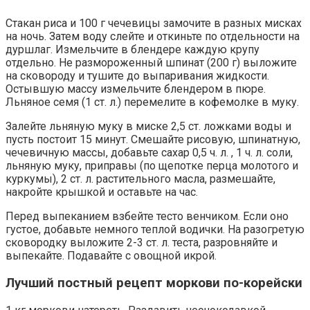
Стакан риса и 100 г чечевицы замочите в разных мисках
на ночь. Затем воду слейте и откиньте по отдельности на
дуршлаг. Измельчите в блендере каждую крупу
отдельно. Не размороженный шпинат (200 г) выложите
на сковороду и тушите до выпаривания жидкости.
Остывшую массу измельчите блендером в пюре.
Льняное семя (1 ст. л.) перемелите в кофемолке в муку.
Залейте льняную муку в миске 2,5 ст. ложками воды и
пусть постоит 15 минут. Смешайте рисовую, шпинатную,
чечевичную массы, добавьте сахар 0,5 ч. л. , 1 ч. л. соли,
льняную муку, приправы (по щепотке перца молотого и
куркумы), 2 ст. л. растительного масла, размешайте,
накройте крышкой и оставьте на час.
Перед выпеканием взбейте тесто венчиком. Если оно
густое, добавьте немного теплой водички. На разогретую
сковородку выложите 2-3 ст. л. теста, разровняйте и
выпекайте. Подавайте с овощной икрой.
Лучший постный рецепт моркови по-корейски