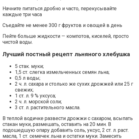
Начните питаться дробно и часто, перекусывайте
каждые три часа
Съедайте не менее 300 г фруктов и овощей в день
Пейте больше жидкости — компотов, киселей, просто
чистой воды.
Лучший постный рецепт льняного хлебушка
5 стак. муки;
1,5 ст. слегка измельченных семян льна;
0,5 л воды;
2 ч. л. сахара и столько же сухих дрожжей или 25 г
свежих;
1 ст. л. 9 % уксуса;
2 ч. л. морской соли;
3 ст. л. растительного масла.
В теплой водичке развести дрожжи с сахаром, всыпать
стакан муки, размешать, оставить на 20 мин. В
подошедшую опару добавить соль, уксус, 2 ст. л. раст.
масла, 1 ст. семечек льна и остатки муки. Замесить