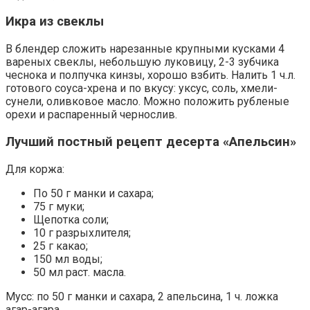
Икра из свеклы
В блендер сложить нарезанные крупными кусками 4
вареных свеклы, небольшую луковицу, 2-3 зубчика
чеснока и полпучка кинзы, хорошо взбить. Налить 1 ч.л.
готового соуса-хрена и по вкусу: уксус, соль, хмели-
сунели, оливковое масло. Можно положить рубленые
орехи и распаренный чернослив.
Лучший постный рецепт десерта «Апельсин»
Для коржа:
По 50 г манки и сахара;
75 г муки;
Щепотка соли;
10 г разрыхлителя;
25 г какао;
150 мл воды;
50 мл раст. масла.
Мусс: по 50 г манки и сахара, 2 апельсина, 1 ч. ложка
агар-агара.