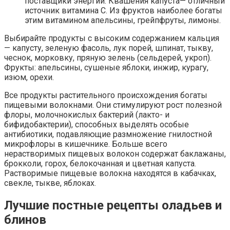
поставщики энергии. Квашения капуста— отличный
источник витамина С. Из фруктов наиболее богаты
этим витамином апельсины, грейпфруты, лимоны.
Выбирайте продукты с высоким содержанием кальция
— капусту, зеленую фасоль, лук порей, шпинат, тыкву,
чеснок, морковку, пряную зелень (сельдерей, укроп).
Фрукты: апельсины, сушеные яблоки, инжир, курагу,
изюм, орехи.
Все продукты растительного происхождения богаты
пищевыми волокнами. Они стимулируют рост полезной
флоры, молочнокислых бактерий (лакто- и
бифидобактерии), способных выделять особые
антибиотики, подавляющие размножение гнилостной
микрофлоры в кишечнике. Больше всего
нерастворимых пищевых волокон содержат баклажаны,
брокколи, горох, белокочанная и цветная капуста.
Растворимые пищевые волокна находятся в кабачках,
свекле, тыкве, яблоках.
Лучшие постные рецепты оладьев и
блинов