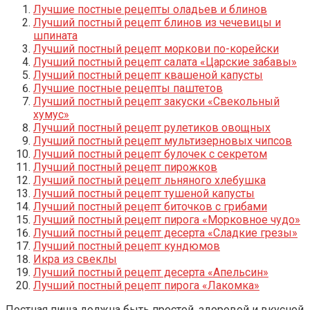
Лучшие постные рецепты оладьев и блинов
Лучший постный рецепт блинов из чечевицы и
шпината
Лучший постный рецепт моркови по-корейски
Лучший постный рецепт салата «Царские забавы»
Лучший постный рецепт квашеной капусты
Лучшие постные рецепты паштетов
Лучший постный рецепт закуски «Свекольный
хумус»
Лучший постный рецепт рулетиков овощных
Лучший постный рецепт мультизерновых чипсов
Лучший постный рецепт булочек с секретом
Лучший постный рецепт пирожков
Лучший постный рецепт льняного хлебушка
Лучший постный рецепт тушеной капусты
Лучший постный рецепт биточков с грибами
Лучший постный рецепт пирога «Морковное чудо»
Лучший постный рецепт десерта «Сладкие грезы»
Лучший постный рецепт кундюмов
Икра из свеклы
Лучший постный рецепт десерта «Апельсин»
Лучший постный рецепт пирога «Лакомка»
Постная пища должна быть простой, здоровой и вкусной