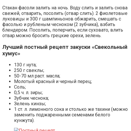
Стакан фасоли залить на ночь. Воду слить и залить снова
свежей, отварить, посолить (отвар слить). 2 фиолетовые
луковицы и 300 г шампиньонов обжарить, смешать с
фасолью и рубленым чесноком (2 зубчика), взбить
блендером. Посолить, поперчить, если суховато, влить
отвар.можно бросить грецкие орехи, зелень.
Лучший постный рецепт закуски «Свекольный
хумус»
130 г нута;
250 г свеклы;
50-70 мл раст. масла;
Молотый красный и черный перец;
Соль;
0,5 ч. л. зиры;
Зубчик чеснока;
Зелень кинзы;
1 ст. л. лимонного сока и столько же тахини (можно
заменить поджаренными семенами белого
кунжута).