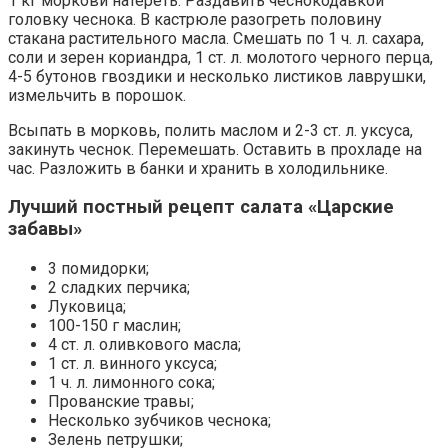
1 кг моркови натереть. Раздавить чеснокодавкой
головку чеснока. В кастрюле разогреть половину
стакана растительного масла. Смешать по 1 ч. л. сахара,
соли и зерен кориандра, 1 ст. л. молотого черного перца,
4-5 бутонов гвоздики и несколько листиков лаврушки,
измельчить в порошок.
Всыпать в морковь, полить маслом и 2-3 ст. л. уксуса,
закинуть чеснок. Перемешать. Оставить в прохладе на
час. Разложить в банки и хранить в холодильнике.
Лучший постный рецепт салата «Царские
забавы»
3 помидорки;
2 сладких перчика;
Луковица;
100-150 г маслин;
4 ст. л. оливкового масла;
1 ст. л. винного уксуса;
1 ч. л. лимонного сока;
Прованские травы;
Несколько зубчиков чеснока;
Зелень петрушки;