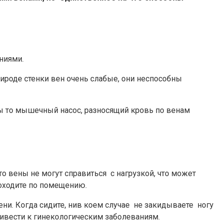
ниями.
рироде стенки вен очень слабые, они неспособны
ры то мышечный насос, разносящий кровь по венам
то вены не могут справиться с нагрузкой, что может
походите по помещению.
ени. Когда сидите, нив коем случае не закидываете ногу
ривести к гинекологическим заболеваниям.