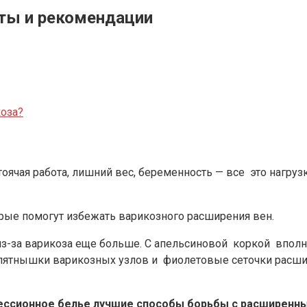
еты и рекомендации
коза?
ячая работа, лишний вес, беременность — все это нагрузк
ые помогут избежать варикозного расширения вен.
из-за варикоза еще больше. С апельсиновой коркой впол
 пятнышки варикозных узлов и фиолетовые сеточки расшир
ссионное белье лучшие способы борьбы с расширенным