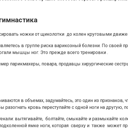
 гимнастика
ссировать ножки от щиколотки до колен круговыми движе
являетесь в группе риска варикозный болезни. По своей п
огали мышцы ног. Это прежде всего тренировки .
ример парикмахеры, повара, продавцы хирургические сест
иваются в объемах, задумайтесь, это один из признаков, ч
 разогнать кровь переступайте с одной ноги на другую, 
текали: вытягивайте, болтайте, смыкайте и размыкайте кол
 подколенной ямке ноги, которая сверху и также может п