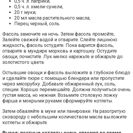
0,5 ч. л. паприки;
0,5 ч. л. хмели-сунели;
20 г муки;
20 мл масла растительного масла;
Перец черный, соль.
Фасоль замочите на ночь. Затем фасоль промойте,
Залейте свежей водой и отварите. Слейте лишнюю
жидкость, фасоль остудите. Пока варится фасоль,
отварите в мундире морковь и картошку. Остудите
овощи, почистите. Лук мелко нарежьте и обжарьте до
золотистого цвета.
Остывшие овощи и фасоль выложите в глубокое блюдо
и сделайте пюре с помощью блендера или пропустите
через мясорубку. Добавьте обжаренный лук, соль,
специи. Хорошо перемешайте. Должна получиться очень
густая масса, но нежная. Возьмите столовую ложку
фарша и мокрыми руками сформируйте котлеты.
Затем обваляйте в муке или панировке. На разогретую
сковороду с небольшим количеством масла выложите
котлеты и обжарьте.
Вывод: постные котлеты очень спасают во время