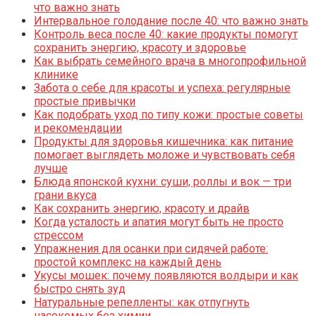
что важно знать
Интервальное голодание после 40: что важно знать
Контроль веса после 40: какие продукты помогут
сохранить энергию, красоту и здоровье
Как выбрать семейного врача в многопрофильной
клинике
Забота о себе для красоты и успеха: регулярные
простые привычки
Как подобрать уход по типу кожи: простые советы
и рекомендации
Продукты для здоровья кишечника: как питание
помогает выглядеть моложе и чувствовать себя
лучше
Блюда японской кухни: суши, роллы и вок — три
грани вкуса
Как сохранить энергию, красоту и драйв
Когда усталость и апатия могут быть не просто
стрессом
Упражнения для осанки при сидячей работе:
простой комплекс на каждый день
Укусы мошек: почему появляются волдыри и как
быстро снять зуд
Натуральные репелленты: как отпугнуть
насекомых без химии