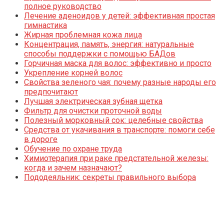
полное руководство
Лечение аденоидов у детей: эффективная простая
гимнастика
Жирная проблемная кожа лица
Концентрация, память, энергия: натуральные
способы поддержки с помощью БАДов
Горчичная маска для волос: эффективно и просто
Укрепление корней волос
Свойства зеленого чая: почему разные народы его
предпочитают
Лучшая электрическая зубная щетка
Фильтр для очистки проточной воды
Полезный морковный сок: целебные свойства
Средства от укачивания в транспорте: помоги себе
в дороге
Обучение по охране труда
Химиотерапия при раке предстательной железы:
когда и зачем назначают?
Пододеяльник: секреты правильного выбора