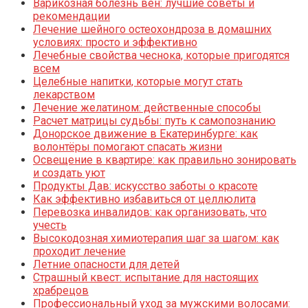
Варикозная болезнь вен: лучшие советы и
рекомендации
Лечение шейного остеохондроза в домашних
условиях: просто и эффективно
Лечебные свойства чеснока, которые пригодятся
всем
Целебные напитки, которые могут стать
лекарством
Лечение желатином: действенные способы
Расчет матрицы судьбы: путь к самопознанию
Донорское движение в Екатеринбурге: как
волонтёры помогают спасать жизни
Освещение в квартире: как правильно зонировать
и создать уют
Продукты Дав: искусство заботы о красоте
Как эффективно избавиться от целлюлита
Перевозка инвалидов: как организовать, что
учесть
Высокодозная химиотерапия шаг за шагом: как
проходит лечение
Летние опасности для детей
Страшный квест: испытание для настоящих
храбрецов
Профессиональный уход за мужскими волосами: