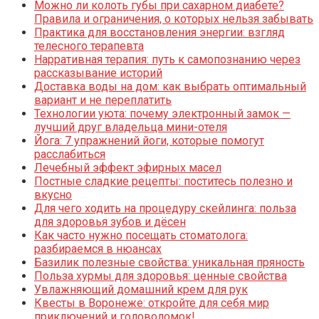
Можно ли колоть губы при сахарном диабете?
Правила и ограничения, о которых нельзя забывать
Практика для восстановления энергии: взгляд
телесного терапевта
Нарративная терапия: путь к самопознанию через
рассказывание историй
Доставка воды на дом: как выбрать оптимальный
вариант и не переплатить
Технологии уюта: почему электронный замок —
лучший друг владельца мини-отеля
Йога: 7 упражнений йоги, которые помогут
расслабиться
Лечебный эффект эфирных масел
Постные сладкие рецепты: поститесь полезно и
вкусно
Для чего ходить на процедуру скейлинга: польза
для здоровья зубов и дёсен
Как часто нужно посещать стоматолога:
разбираемся в нюансах
Базилик полезные свойства: уникальная пряность
Польза хурмы для здоровья: ценные свойства
Увлажняющий домашний крем для рук
Квесты в Воронеже: откройте для себя мир
приключений и головоломок!