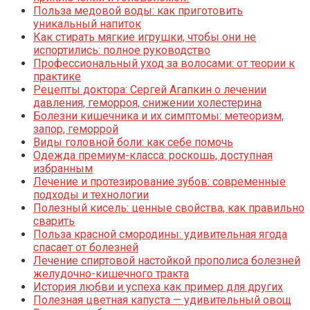
Польза медовой воды: как приготовить
уникальный напиток
Как стирать мягкие игрушки, чтобы они не
испортились: полное руководство
Профессиональный уход за волосами: от теории к
практике
Рецепты доктора: Сергей Агапкин о лечении
давления, геморроя, снижении холестерина
Болезни кишечника и их симптомы: метеоризм,
запор, геморрой
Виды головной боли: как себе помочь
Одежда премиум-класса: роскошь, доступная
избранным
Лечение и протезирование зубов: современные
подходы и технологии
Полезный кисель: ценные свойства, как правильно
сварить
Польза красной смородины: удивительная ягода
спасает от болезней
Лечение спиртовой настойкой прополиса болезней
желудочно-кишечного тракта
История любви и успеха как пример для других
Полезная цветная капуста — удивительный овощ