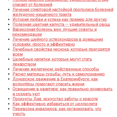
спасает от болезней
Лечение спиртовой настойкой прополиса болезней
желудочно-кишечного тракта
История любви и успеха как пример для других
Полезная цветная капуста — удивительный овощ
Варикозная болезнь вен: лучшие советы и
рекомендации
Лечение шейного остеохондроза в домашних
условиях: просто и эффективно
Лечебные свойства чеснока, которые пригодятся
всем
Целебные напитки, которые могут стать
лекарством
Лечение желатином: действенные способы
Расчет матрицы судьбы: путь к самопознанию
Донорское движение в Екатеринбурге: как
волонтёры помогают спасать жизни
Освещение в квартире: как правильно зонировать
и создать уют
Продукты Дав: искусство заботы о красоте
Как эффективно избавиться от целлюлита
Перевозка инвалидов: как организовать, что
учесть