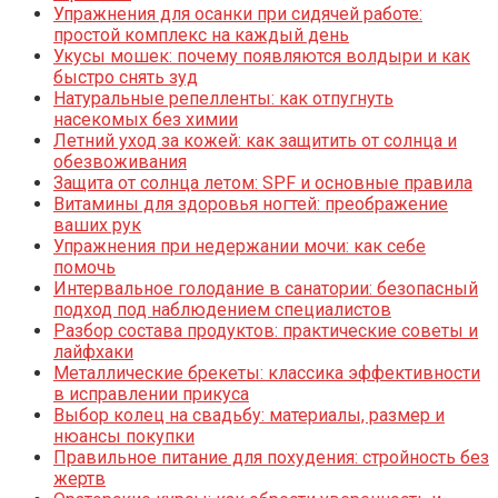
Упражнения для осанки при сидячей работе:
простой комплекс на каждый день
Укусы мошек: почему появляются волдыри и как
быстро снять зуд
Натуральные репелленты: как отпугнуть
насекомых без химии
Летний уход за кожей: как защитить от солнца и
обезвоживания
Защита от солнца летом: SPF и основные правила
Витамины для здоровья ногтей: преображение
ваших рук
Упражнения при недержании мочи: как себе
помочь
Интервальное голодание в санатории: безопасный
подход под наблюдением специалистов
Разбор состава продуктов: практические советы и
лайфхаки
Металлические брекеты: классика эффективности
в исправлении прикуса
Выбор колец на свадьбу: материалы, размер и
нюансы покупки
Правильное питание для похудения: стройность без
жертв