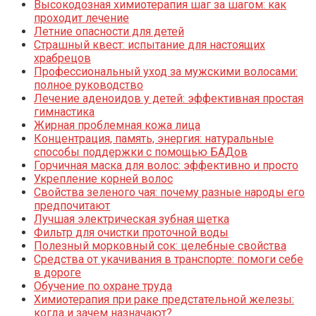
Высокодозная химиотерапия шаг за шагом: как
проходит лечение
Летние опасности для детей
Страшный квест: испытание для настоящих
храбрецов
Профессиональный уход за мужскими волосами:
полное руководство
Лечение аденоидов у детей: эффективная простая
гимнастика
Жирная проблемная кожа лица
Концентрация, память, энергия: натуральные
способы поддержки с помощью БАДов
Горчичная маска для волос: эффективно и просто
Укрепление корней волос
Свойства зеленого чая: почему разные народы его
предпочитают
Лучшая электрическая зубная щетка
Фильтр для очистки проточной воды
Полезный морковный сок: целебные свойства
Средства от укачивания в транспорте: помоги себе
в дороге
Обучение по охране труда
Химиотерапия при раке предстательной железы:
когда и зачем назначают?