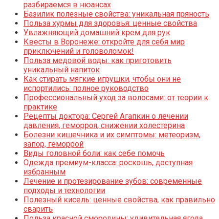
разбираемся в нюансах
Базилик полезные свойства: уникальная пряность
Польза хурмы для здоровья: ценные свойства
Увлажняющий домашний крем для рук
Квесты в Воронеже: откройте для себя мир
приключений и головоломок!
Польза медовой воды: как приготовить
уникальный напиток
Как стирать мягкие игрушки, чтобы они не
испортились: полное руководство
Профессиональный уход за волосами: от теории к
практике
Рецепты доктора: Сергей Агапкин о лечении
давления, геморроя, снижении холестерина
Болезни кишечника и их симптомы: метеоризм,
запор, геморрой
Виды головной боли: как себе помочь
Одежда премиум-класса: роскошь, доступная
избранным
Лечение и протезирование зубов: современные
подходы и технологии
Полезный кисель: ценные свойства, как правильно
сварить
Польза красной смородины: удивительная ягода