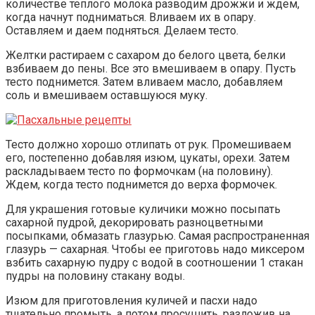
количестве теплого молока разводим дрожжи и ждем,
когда начнут подниматься. Вливаем их в опару.
Оставляем и даем подняться. Делаем тесто.
Желтки растираем с сахаром до белого цвета, белки
взбиваем до пены. Все это вмешиваем в опару. Пусть
тесто поднимется. Затем вливаем масло, добавляем
соль и вмешиваем оставшуюся муку.
Тесто должно хорошо отлипать от рук. Промешиваем
его, постепенно добавляя изюм, цукаты, орехи. Затем
раскладываем тесто по формочкам (на половину).
Ждем, когда тесто поднимется до верха формочек.
Для украшения готовые куличики можно посыпать
сахарной пудрой, декорировать разноцветными
посыпками, обмазать глазурью. Самая распространенная
глазурь — сахарная. Чтобы ее приготовь надо миксером
взбить сахарную пудру с водой в соотношении 1 стакан
пудры на половину стакану воды.
Изюм для приготовления куличей и пасхи надо
тщательно промыть, а потом просушить, разложив на