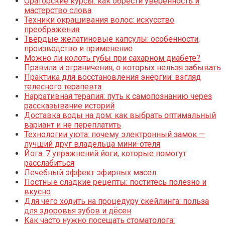
Ораторские курсы: как обрести уверенность и
мастерство слова
Техники окрашивания волос: искусство
преображения
Твёрдые желатиновые капсулы: особенности,
производство и применение
Можно ли колоть губы при сахарном диабете?
Правила и ограничения, о которых нельзя забывать
Практика для восстановления энергии: взгляд
телесного терапевта
Нарративная терапия: путь к самопознанию через
рассказывание историй
Доставка воды на дом: как выбрать оптимальный
вариант и не переплатить
Технологии уюта: почему электронный замок —
лучший друг владельца мини-отеля
Йога: 7 упражнений йоги, которые помогут
расслабиться
Лечебный эффект эфирных масел
Постные сладкие рецепты: поститесь полезно и
вкусно
Для чего ходить на процедуру скейлинга: польза
для здоровья зубов и дёсен
Как часто нужно посещать стоматолога: