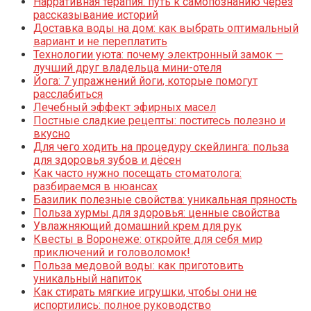
Нарративная терапия: путь к самопознанию через
рассказывание историй
Доставка воды на дом: как выбрать оптимальный
вариант и не переплатить
Технологии уюта: почему электронный замок —
лучший друг владельца мини-отеля
Йога: 7 упражнений йоги, которые помогут
расслабиться
Лечебный эффект эфирных масел
Постные сладкие рецепты: поститесь полезно и
вкусно
Для чего ходить на процедуру скейлинга: польза
для здоровья зубов и дёсен
Как часто нужно посещать стоматолога:
разбираемся в нюансах
Базилик полезные свойства: уникальная пряность
Польза хурмы для здоровья: ценные свойства
Увлажняющий домашний крем для рук
Квесты в Воронеже: откройте для себя мир
приключений и головоломок!
Польза медовой воды: как приготовить
уникальный напиток
Как стирать мягкие игрушки, чтобы они не
испортились: полное руководство