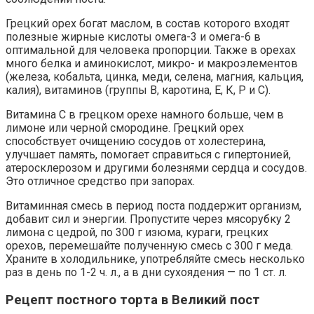
Грецкий орех богат маслом, в состав которого входят
полезные жирные кислоты омега-3 и омега-6 в
оптимальной для человека пропорции. Также в орехах
много белка и аминокислот, микро- и макроэлементов
(железа, кобальта, цинка, меди, селена, магния, кальция,
калия), витаминов (группы В, каротина, Е, К, Р и С).
Витамина С в грецком орехе намного больше, чем в
лимоне или черной смородине. Грецкий орех
способствует очищению сосудов от холестерина,
улучшает память, помогает справиться с гипертонией,
атеросклерозом и другими болезнями сердца и сосудов.
Это отличное средство при запорах.
Витаминная смесь в период поста поддержит организм,
добавит сил и энергии. Пропустите через мясорубку 2
лимона с цедрой, по 300 г изюма, кураги, грецких
орехов, перемешайте полученную смесь с 300 г меда.
Храните в холодильнике, употребляйте смесь несколько
раз в день по 1-2 ч. л., а в дни сухоядения — по 1 ст. л.
Рецепт постного торта в Великий пост