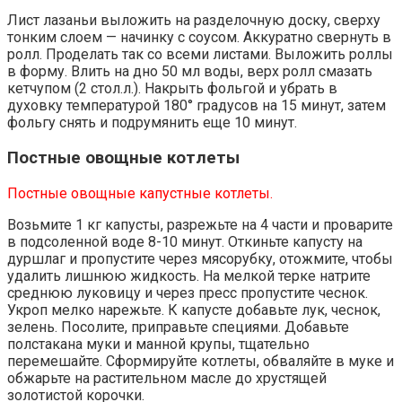
Лист лазаньи выложить на разделочную доску, сверху
тонким слоем — начинку с соусом. Аккуратно свернуть в
ролл. Проделать так со всеми листами. Выложить роллы
в форму. Влить на дно 50 мл воды, верх ролл смазать
кетчупом (2 стол.л.). Накрыть фольгой и убрать в
духовку температурой 180° градусов на 15 минут, затем
фольгу снять и подрумянить еще 10 минут.
Постные овощные котлеты
Постные овощные капустные котлеты.
Возьмите 1 кг капусты, разрежьте на 4 части и проварите
в подсоленной воде 8-10 минут. Откиньте капусту на
дуршлаг и пропустите через мясорубку, отожмите, чтобы
удалить лишнюю жидкость. На мелкой терке натрите
среднюю луковицу и через пресс пропустите чеснок.
Укроп мелко нарежьте. К капусте добавьте лук, чеснок,
зелень. Посолите, приправьте специями. Добавьте
полстакана муки и манной крупы, тщательно
перемешайте. Сформируйте котлеты, обваляйте в муке и
обжарьте на растительном масле до хрустящей
золотистой корочки.