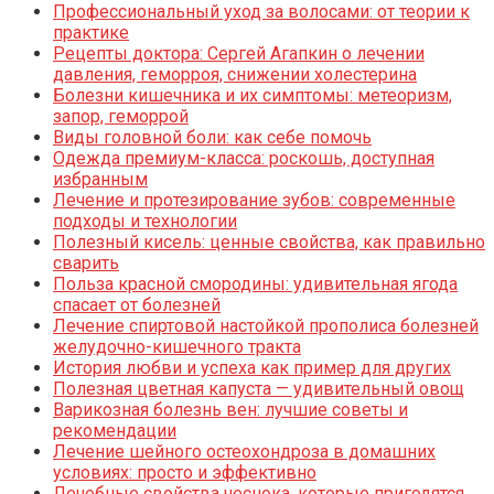
Профессиональный уход за волосами: от теории к
практике
Рецепты доктора: Сергей Агапкин о лечении
давления, геморроя, снижении холестерина
Болезни кишечника и их симптомы: метеоризм,
запор, геморрой
Виды головной боли: как себе помочь
Одежда премиум-класса: роскошь, доступная
избранным
Лечение и протезирование зубов: современные
подходы и технологии
Полезный кисель: ценные свойства, как правильно
сварить
Польза красной смородины: удивительная ягода
спасает от болезней
Лечение спиртовой настойкой прополиса болезней
желудочно-кишечного тракта
История любви и успеха как пример для других
Полезная цветная капуста — удивительный овощ
Варикозная болезнь вен: лучшие советы и
рекомендации
Лечение шейного остеохондроза в домашних
условиях: просто и эффективно
Лечебные свойства чеснока, которые пригодятся