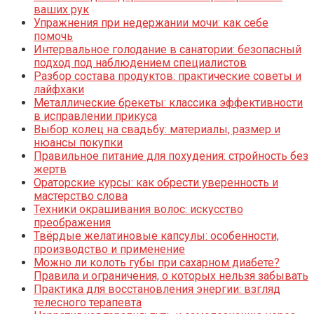
ваших рук
Упражнения при недержании мочи: как себе
помочь
Интервальное голодание в санатории: безопасный
подход под наблюдением специалистов
Разбор состава продуктов: практические советы и
лайфхаки
Металлические брекеты: классика эффективности
в исправлении прикуса
Выбор колец на свадьбу: материалы, размер и
нюансы покупки
Правильное питание для похудения: стройность без
жертв
Ораторские курсы: как обрести уверенность и
мастерство слова
Техники окрашивания волос: искусство
преображения
Твёрдые желатиновые капсулы: особенности,
производство и применение
Можно ли колоть губы при сахарном диабете?
Правила и ограничения, о которых нельзя забывать
Практика для восстановления энергии: взгляд
телесного терапевта