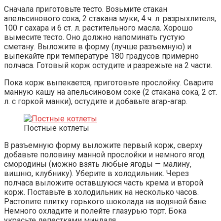
Сначала приготовьте тесто. Возьмите стакан
апельсинового сока, 2 стакана муки, 4 ч. л. разрыхлителя,
100 г сахара и 6 ст. л. растительного масла. Хорошо
вымесите тесто. Оно должно напоминать густую
сметану. Выложите в форму (лучше разъемную) и
выпекайте при температуре 180 градусов примерно
полчаса. Готовый корж остудите и разрежьте на 2 части.
Пока корж выпекается, приготовьте прослойку. Сварите
манную кашу на апельсиновом соке (2 стакана сока, 2 ст.
л. с горкой манки), остудите и добавьте агар-агар.
Постные котлеты
В разъемную форму выложите первый корж, сверху
добавьте половину манной прослойки и немного ягод
смородины (можно взять любые ягоды — малину,
вишню, клубнику). Уберите в холодильник. Через
полчаса выложите оставшуюся часть крема и второй
корж. Поставьте в холодильник на несколько часов.
Растопите плитку горького шоколада на водяной бане.
Немного охладите и полейте глазурью торт. Бока
украсьте лепестками миндаля.