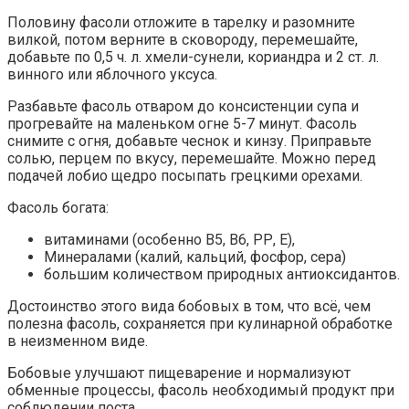
Половину фасоли отложите в тарелку и разомните
вилкой, потом верните в сковороду, перемешайте,
добавьте по 0,5 ч. л. хмели-сунели, кориандра и 2 ст. л.
винного или яблочного уксуса.
Разбавьте фасоль отваром до консистенции супа и
прогревайте на маленьком огне 5-7 минут. Фасоль
снимите с огня, добавьте чеснок и кинзу. Приправьте
солью, перцем по вкусу, перемешайте. Можно перед
подачей лобио щедро посыпать грецкими орехами.
Фасоль богата:
витаминами (особенно В5, В6, РР, Е),
Минералами (калий, кальций, фосфор, сера)
большим количеством природных антиоксидантов.
Достоинство этого вида бобовых в том, что всё, чем
полезна фасоль, сохраняется при кулинарной обработке
в неизменном виде.
Бобовые улучшают пищеварение и нормализуют
обменные процессы, фасоль необходимый продукт при
соблюдении поста.