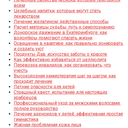
всем
Целебные напитки, которые могут стать
лекарством
Лечение желатином: действенные способы
Расчет матрицы судьбы: путь к самопознанию
Донорское движение в Екатеринбурге: как
волонтёры помогают спасать жизни
Освещение в квартире: как правильно зонировать
и создать уют
Продукты Дав: искусство заботы о красоте
Как эффективно избавиться от целлюлита
Перевозка инвалидов: как организовать, что
учесть
Высокодозная химиотерапия шаг за шагом: как
проходит лечение
Летние опасности для детей
Страшный квест: испытание для настоящих
храбрецов
Профессиональный уход за мужскими волосами:
полное руководство
Лечение аденоидов у детей: эффективная простая
гимнастика
Жирная проблемная кожа лица