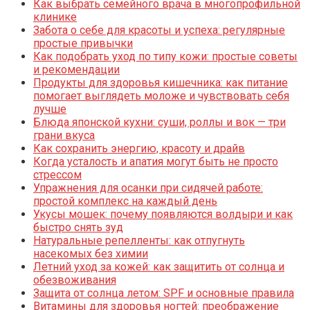
Как выбрать семейного врача в многопрофильной
клинике
Забота о себе для красоты и успеха: регулярные
простые привычки
Как подобрать уход по типу кожи: простые советы
и рекомендации
Продукты для здоровья кишечника: как питание
помогает выглядеть моложе и чувствовать себя
лучше
Блюда японской кухни: суши, роллы и вок — три
грани вкуса
Как сохранить энергию, красоту и драйв
Когда усталость и апатия могут быть не просто
стрессом
Упражнения для осанки при сидячей работе:
простой комплекс на каждый день
Укусы мошек: почему появляются волдыри и как
быстро снять зуд
Натуральные репелленты: как отпугнуть
насекомых без химии
Летний уход за кожей: как защитить от солнца и
обезвоживания
Защита от солнца летом: SPF и основные правила
Витамины для здоровья ногтей: преображение