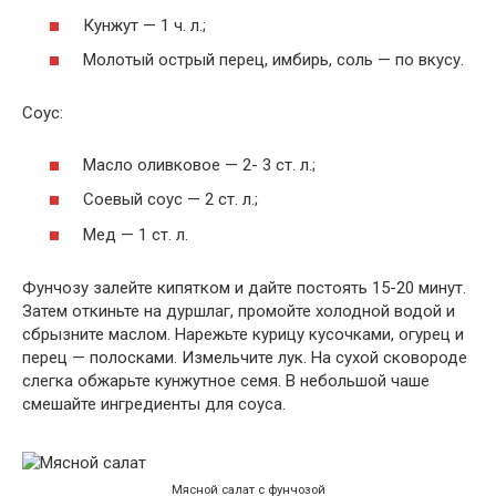
Кунжут — 1 ч. л.;
Молотый острый перец, имбирь, соль — по вкусу.
Соус:
Масло оливковое — 2- 3 ст. л.;
Соевый соус — 2 ст. л.;
Мед — 1 ст. л.
Фунчозу залейте кипятком и дайте постоять 15-20 минут.
Затем откиньте на дуршлаг, промойте холодной водой и
сбрызните маслом. Нарежьте курицу кусочками, огурец и
перец — полосками. Измельчите лук. На сухой сковороде
слегка обжарьте кунжутное семя. В небольшой чаше
смешайте ингредиенты для соуса.
Мясной салат с фунчозой