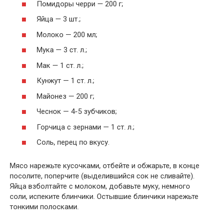
Помидоры черри — 200 г;
Яйца — 3 шт.;
Молоко — 200 мл;
Мука — 3 ст. л.;
Мак — 1 ст. л.;
Кунжут — 1 ст. л.;
Майонез — 200 г;
Чеснок — 4-5 зубчиков;
Горчица с зернами — 1 ст. л.;
Соль, перец по вкусу.
Мясо нарежьте кусочками, отбейте и обжарьте, в конце
посолите, поперчите (выделившийся сок не сливайте).
Яйца взболтайте с молоком, добавьте муку, немного
соли, испеките блинчики. Остывшие блинчики нарежьте
тонкими полосками.