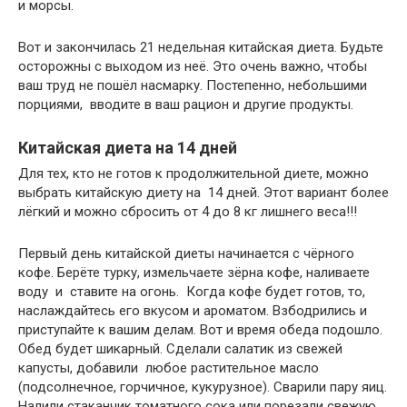
и морсы.
Вот и закончилась 21 недельная китайская диета. Будьте
осторожны с выходом из неё. Это очень важно, чтобы
ваш труд не пошёл насмарку. Постепенно, небольшими
порциями, вводите в ваш рацион и другие продукты.
Китайская диета на 14 дней
Для тех, кто не готов к продолжительной диете, можно
выбрать китайскую диету на 14 дней. Этот вариант более
лёгкий и можно сбросить от 4 до 8 кг лишнего веса!!!
Первый день китайской диеты начинается с чёрного
кофе. Берёте турку, измельчаете зёрна кофе, наливаете
воду и ставите на огонь. Когда кофе будет готов, то,
наслаждайтесь его вкусом и ароматом. Взбодрились и
приступайте к вашим делам. Вот и время обеда подошло.
Обед будет шикарный. Сделали салатик из свежей
капусты, добавили любое растительное масло
(подсолнечное, горчичное, кукурузное). Сварили пару яиц.
Налили стаканчик томатного сока или порезали свежую