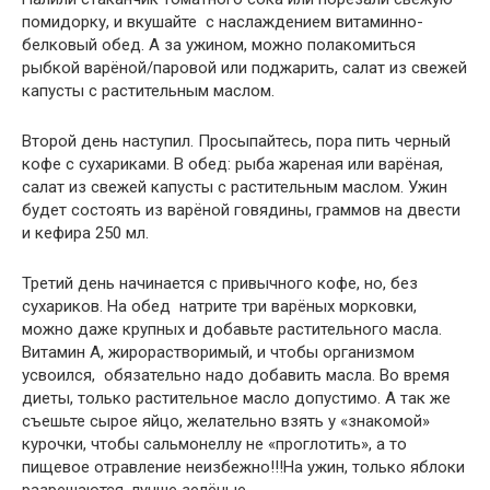
помидорку, и вкушайте с наслаждением витаминно-
белковый обед. А за ужином, можно полакомиться
рыбкой варёной/паровой или поджарить, салат из свежей
капусты с растительным маслом.
Второй день наступил. Просыпайтесь, пора пить черный
кофе с сухариками. В обед: рыба жареная или варёная,
салат из свежей капусты с растительным маслом. Ужин
будет состоять из варёной говядины, граммов на двести
и кефира 250 мл.
Третий день
начинается с привычного кофе, но, без
сухариков. На обед натрите три варёных морковки,
можно даже крупных и добавьте растительного масла.
Витамин А, жирорастворимый, и чтобы организмом
усвоился, обязательно надо добавить масла. Во время
диеты, только растительное масло допустимо. А так же
съешьте сырое яйцо, желательно взять у «знакомой»
курочки, чтобы сальмонеллу не «проглотить», а то
пищевое отравление неизбежно!!!На ужин,
только яблоки