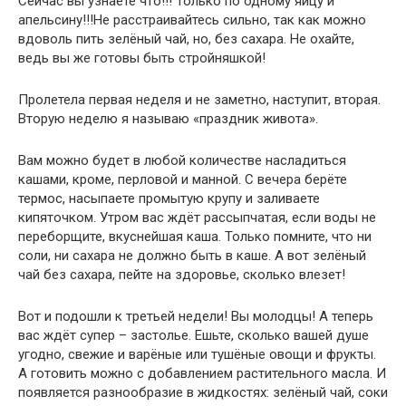
Сейчас вы узнаете что!!! Только по одному яйцу и
апельсину!!!Не расстраивайтесь сильно, так как можно
вдоволь пить зелёный чай, но, без сахара. Не охайте,
ведь вы же готовы быть стройняшкой!
Пролетела первая неделя и не заметно, наступит, вторая.
Вторую неделю я называю «праздник живота».
Вам можно будет в любой количестве насладиться
кашами, кроме, перловой и манной. С вечера берёте
термос, насыпаете промытую крупу и заливаете
кипяточком. Утром вас ждёт рассыпчатая, если воды не
переборщите, вкуснейшая каша. Только помните, что ни
соли, ни сахара не должно быть в каше. А вот зелёный
чай без сахара, пейте на здоровье, сколько влезет!
Вот и подошли к третьей недели! Вы молодцы! А теперь
вас ждёт супер – застолье. Ешьте, сколько вашей душе
угодно, свежие и варёные или тушёные овощи и фрукты.
А готовить можно с добавлением растительного масла. И
появляется разнообразие в жидкостях: зелёный чай, соки