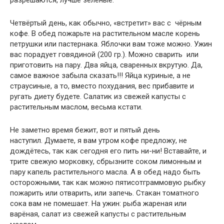
разрешаются, лучше зелёные.
Четвёртый день, как обычно, «встретит» вас с чёрным
кофе. В обед пожарьте на растительном масле корень
петрушки или пастернака. Яблочки вам тоже можно. Ужин
вас порадует говядиной (200 гр.). Можно сварить или
приготовить на пару. Два яйца, сваренных вкрутую. Да,
самое важное забыла сказать!!! Яйца куриные, а не
страусиные, а то, вместо похудания, вес прибавите и
ругать диету будете. Салатик из свежей капусты с
растительным маслом, весьма кстати.
Не заметно время бежит, вот и пятый день
наступил. Думаете, я вам утром кофе предложу, не
дождётесь, так как сегодня его пить ни-ни! Вставайте, и
трите свежую морковку, сбрызните соком лимонным и
пару капель растительного масла. А в обед надо быть
осторожными, так как можно пятисотграммовую рыбку
пожарить или отварить, или запечь. Стакан томатного
сока вам не помешает. На ужин: рыба жареная или
варёная, салат из свежей капусты с растительным