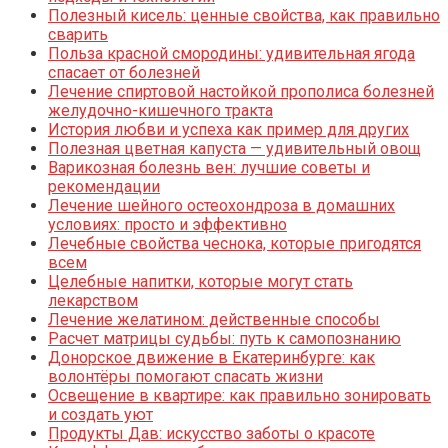
Полезный кисель: ценные свойства, как правильно
сварить
Польза красной смородины: удивительная ягода
спасает от болезней
Лечение спиртовой настойкой прополиса болезней
желудочно-кишечного тракта
История любви и успеха как пример для других
Полезная цветная капуста — удивительный овощ
Варикозная болезнь вен: лучшие советы и
рекомендации
Лечение шейного остеохондроза в домашних
условиях: просто и эффективно
Лечебные свойства чеснока, которые пригодятся
всем
Целебные напитки, которые могут стать
лекарством
Лечение желатином: действенные способы
Расчет матрицы судьбы: путь к самопознанию
Донорское движение в Екатеринбурге: как
волонтёры помогают спасать жизни
Освещение в квартире: как правильно зонировать
и создать уют
Продукты Дав: искусство заботы о красоте