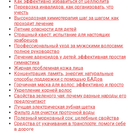
Как эффективно избавиться от целлюлита
Перевозка инвалидов: как организовать, что
учесть
Высокодозная химиотерапия шаг за шагом: как
проходит лечение
Летние опасности для детей
Страшный квест: испытание для настоящих
храбрецов
Профессиональный уход за мужскими волосами:
полное руководство
Лечение аденоидов у детей: эффективная простая
гимнастика
Жирная проблемная кожа лица
Концентрация, память, энергия: натуральные
способы поддержки с помощью БАДов
Горчичная маска для волос: эффективно и просто
Укрепление корней волос
Свойства зеленого чая: почему разные народы его
предпочитают
Лучшая электрическая зубная щетка
Фильтр для очистки проточной воды
Полезный морковный сок: целебные свойства
Средства от укачивания в транспорте: помоги себе
в дороге