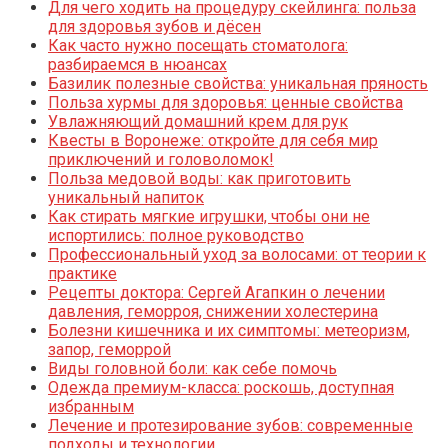
Для чего ходить на процедуру скейлинга: польза
для здоровья зубов и дёсен
Как часто нужно посещать стоматолога:
разбираемся в нюансах
Базилик полезные свойства: уникальная пряность
Польза хурмы для здоровья: ценные свойства
Увлажняющий домашний крем для рук
Квесты в Воронеже: откройте для себя мир
приключений и головоломок!
Польза медовой воды: как приготовить
уникальный напиток
Как стирать мягкие игрушки, чтобы они не
испортились: полное руководство
Профессиональный уход за волосами: от теории к
практике
Рецепты доктора: Сергей Агапкин о лечении
давления, геморроя, снижении холестерина
Болезни кишечника и их симптомы: метеоризм,
запор, геморрой
Виды головной боли: как себе помочь
Одежда премиум-класса: роскошь, доступная
избранным
Лечение и протезирование зубов: современные
подходы и технологии