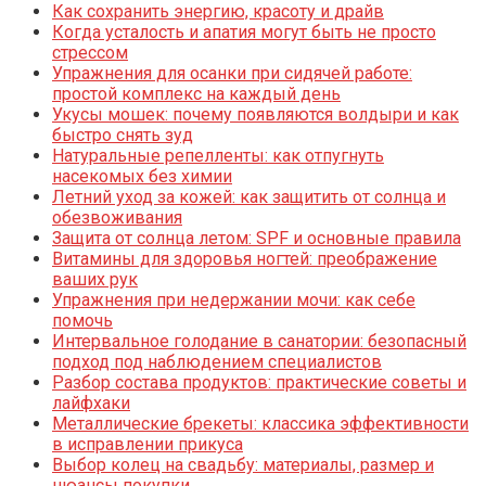
Как сохранить энергию, красоту и драйв
Когда усталость и апатия могут быть не просто
стрессом
Упражнения для осанки при сидячей работе:
простой комплекс на каждый день
Укусы мошек: почему появляются волдыри и как
быстро снять зуд
Натуральные репелленты: как отпугнуть
насекомых без химии
Летний уход за кожей: как защитить от солнца и
обезвоживания
Защита от солнца летом: SPF и основные правила
Витамины для здоровья ногтей: преображение
ваших рук
Упражнения при недержании мочи: как себе
помочь
Интервальное голодание в санатории: безопасный
подход под наблюдением специалистов
Разбор состава продуктов: практические советы и
лайфхаки
Металлические брекеты: классика эффективности
в исправлении прикуса
Выбор колец на свадьбу: материалы, размер и
нюансы покупки