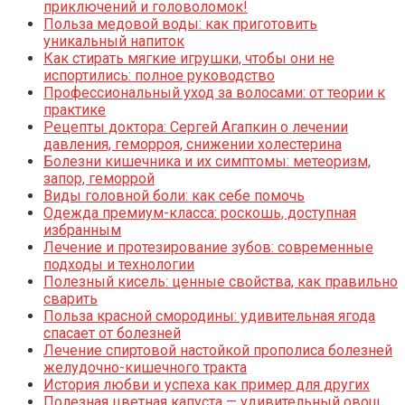
приключений и головоломок!
Польза медовой воды: как приготовить
уникальный напиток
Как стирать мягкие игрушки, чтобы они не
испортились: полное руководство
Профессиональный уход за волосами: от теории к
практике
Рецепты доктора: Сергей Агапкин о лечении
давления, геморроя, снижении холестерина
Болезни кишечника и их симптомы: метеоризм,
запор, геморрой
Виды головной боли: как себе помочь
Одежда премиум-класса: роскошь, доступная
избранным
Лечение и протезирование зубов: современные
подходы и технологии
Полезный кисель: ценные свойства, как правильно
сварить
Польза красной смородины: удивительная ягода
спасает от болезней
Лечение спиртовой настойкой прополиса болезней
желудочно-кишечного тракта
История любви и успеха как пример для других
Полезная цветная капуста — удивительный овощ