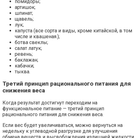
помидоры;
артишок;
шпинат;
щавель;
лук;
капуста (все сорта и виды, кроме китайской, в том
числе и квашеная.);
ботва свеклы;
салат латук;
ревень;
баклажан;
кабачки;
тыква.
Третий принцип рационального питания для
снижения веса
Когда результат достигнут переходим на
функциональное питание — третий принцип
рационального питания для снижения веса.
Если вес будет увеличиваться, можно вернуться на
недельку к углеводной разгрузке для улучшения
обмена веществ и высвобождения излишней жидкости