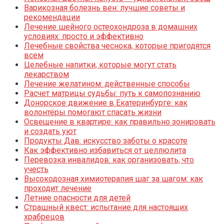
Варикозная болезнь вен: лучшие советы и
рекомендации
Лечение шейного остеохондроза в домашних
условиях: просто и эффективно
Лечебные свойства чеснока, которые пригодятся
всем
Целебные напитки, которые могут стать
лекарством
Лечение желатином: действенные способы
Расчет матрицы судьбы: путь к самопознанию
Донорское движение в Екатеринбурге: как
волонтёры помогают спасать жизни
Освещение в квартире: как правильно зонировать
и создать уют
Продукты Дав: искусство заботы о красоте
Как эффективно избавиться от целлюлита
Перевозка инвалидов: как организовать, что
учесть
Высокодозная химиотерапия шаг за шагом: как
проходит лечение
Летние опасности для детей
Страшный квест: испытание для настоящих
храбрецов