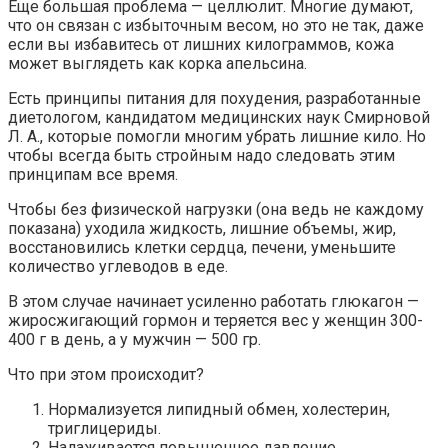
Еще большая проблема — целлюлит. Многие думают,
что он связан с избыточным весом, но это не так, даже
если вы избавитесь от лишних килограммов, кожа
может выглядеть как корка апельсина.
Есть принципы питания для похудения, разработанные
диетологом, кандидатом медицинских наук Смирновой
Л. А., которые помогли многим убрать лишние кило. Но
чтобы всегда быть стройным надо следовать этим
принципам все время.
Чтобы без физической нагрузки (она ведь не каждому
показана) уходила жидкость, лишние объемы, жир,
восстановились клетки сердца, печени, уменьшите
количество углеводов в еде.
В этом случае начинает усиленно работать глюкагон —
жиросжигающий гормон и теряется вес у женщин 300-
400 г в день, а у мужчин — 500 гр.
Что при этом происходит?
Нормализуется липидный обмен, холестерин,
триглицериды.
Налаживается повышенное давление.