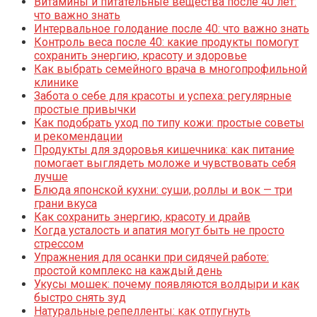
Витамины и питательные вещества после 40 лет:
что важно знать
Интервальное голодание после 40: что важно знать
Контроль веса после 40: какие продукты помогут
сохранить энергию, красоту и здоровье
Как выбрать семейного врача в многопрофильной
клинике
Забота о себе для красоты и успеха: регулярные
простые привычки
Как подобрать уход по типу кожи: простые советы
и рекомендации
Продукты для здоровья кишечника: как питание
помогает выглядеть моложе и чувствовать себя
лучше
Блюда японской кухни: суши, роллы и вок — три
грани вкуса
Как сохранить энергию, красоту и драйв
Когда усталость и апатия могут быть не просто
стрессом
Упражнения для осанки при сидячей работе:
простой комплекс на каждый день
Укусы мошек: почему появляются волдыри и как
быстро снять зуд
Натуральные репелленты: как отпугнуть