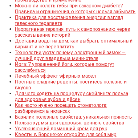
Можно ли колоть губы при сахарном диабете?
Правила и ограничения, о которых нельзя забывать
Практика для восстановления энергии: взгляд
телесного терапевта
Нарративная терапия: путь к самопознанию через
рассказывание историй
Доставка воды на дом: как выбрать оптимальный
вариант и не переплатить
Технологии уюта: почему электронный замок —
лучший друг владельца мини-отеля
Йога: 7 упражнений йоги, которые помогут
расслабиться
Лечебный эффект эфирных масел
Постные сладкие рецепты: поститесь полезно и
вкусно
Для чего ходить на процедуру скейлинга: польза
для здоровья зубов и дёсен
Как часто нужно посещать стоматолога:
разбираемся в нюансах
Базилик полезные свойства: уникальная пряность
Польза хурмы для здоровья: ценные свойства
Увлажняющий домашний крем для рук
Квесты в Воронеже: откройте для себя мир