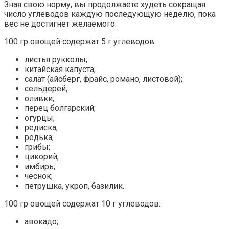
Зная свою норму, вы продолжаете худеть сокращая
число углеводов каждую последующую неделю, пока
вес не достигнет желаемого.
100 гр овощей содержат 5 г углеводов:
листья рукколы;
китайская капуста;
салат (айсберг, фрайс, романо, листовой);
сельдерей;
оливки;
перец болгарский;
огурцы;
редиска;
редька;
грибы;
цикорий;
имбирь;
чеснок;
петрушка, укроп, базилик.
100 гр овощей содержат 10 г углеводов:
авокадо;