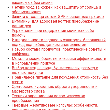
насекомых без химии
Летний уход за кожей: как защитить от солнца и
обезвоживания
Защита от солнца летом: SPF и основные правила
Витамины для здоровья ногтей: преображение
ваших рук
Упражнения при недержании мочи: как себе
помочь
Интервальное голодание в санатории: безопасный
подход под наблюдением специалистов
Разбор состава продуктов: практические советы и
лайфхаки
Металлические брекеты: классика эффективности
в исправлении прикуса
Выбор колец на свадьбу: материалы, размер и
нюансы покупки
Правильное питание для похудения: стройность без
жертв
Ораторские курсы: как обрести уверенность и
мастерство слова
Техники окрашивания волос: искусство
преображения
Твёрдые желатиновые капсулы: особенности,
производство и применение