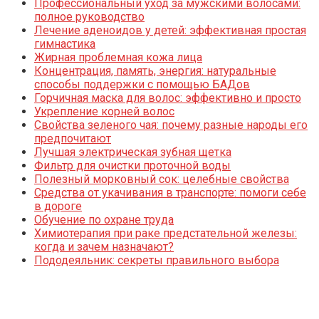
Профессиональный уход за мужскими волосами:
полное руководство
Лечение аденоидов у детей: эффективная простая
гимнастика
Жирная проблемная кожа лица
Концентрация, память, энергия: натуральные
способы поддержки с помощью БАДов
Горчичная маска для волос: эффективно и просто
Укрепление корней волос
Свойства зеленого чая: почему разные народы его
предпочитают
Лучшая электрическая зубная щетка
Фильтр для очистки проточной воды
Полезный морковный сок: целебные свойства
Средства от укачивания в транспорте: помоги себе
в дороге
Обучение по охране труда
Химиотерапия при раке предстательной железы:
когда и зачем назначают?
Пододеяльник: секреты правильного выбора