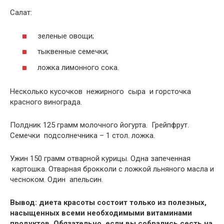
Салат:
зеленые овощи;
тыквенные семечки;
ложка лимонного сока.
Несколько кусочков нежирного сыра и горсточка
красного винограда.
Полдник 125 грамм молочного йогурта. Грейпфрут.
Семечки подсолнечника – 1 стол. ложка.
Ужин 150 грамм отварной курицы. Одна запеченная
картошка. Отварная брокколи с ложкой льняного масла и
чесноком. Один апельсин.
Вывод: диета красоты состоит только из полезных,
насыщенных всеми необходимыми витаминами
продуктов. Обязательно, если вы собрались сесть на