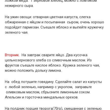
ложкой меда. 1 зерновой хлебец, можно с ломтиком
нежирного сыра.
На ужин овощи: отварная цветная капуста, слегка
обжаренная с яйцом и посыпанная сыром, очень хорошо
подойдет пармезан. Съешьте яблоко и выпейте кружечку
зеленого чая.
Вторник.
На завтрак сварите яйцо. Два кусочка
цельнозернового хлеба со сливочным маслом. Из
фруктов съешьте кислое яблоко. Кружка зеленого чая,
можно положить дольку лимона.
На обед потушите говядину. Сделайте салат из капусты
с любой зеленью, например с укропом, заправьте
оливковым маслом, сбрызните лимонным соком.
Апельсин и горсточка миндальных орехов.
На полдник порция творога(70гр), смешанная с зеленью.