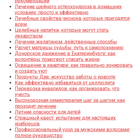
рекомендации
Лечение шейного остеохондроза в домашних
условиях: просто и эффективно
Лечебные свойства чеснока, которые пригодятся
всем
Целебные напитки, которые могут стать
лекарством
Лечение желатином: действенные способы
Расчет матрицы судьбы: путь к самопознанию
Донорское движение в Екатеринбурге: как
волонтёры помогают спасать жизни
Освещение в квартире: как правильно зонировать
и создать уют
Продукты Дав: искусство заботы о красоте
Как эффективно избавиться от целлюлита
Перевозка инвалидов: как организовать, что
учесть
Высокодозная химиотерапия шаг за шагом: как
проходит лечение
Летние опасности для детей
Страшный квест: испытание для настоящих
храбрецов
Профессиональный уход за мужскими волосами:
полное руководство