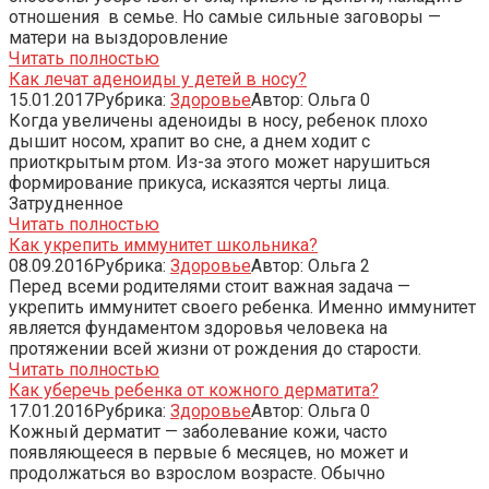
отношения в семье. Но самые сильные заговоры —
матери на выздоровление
Читать полностью
Как лечат аденоиды у детей в носу?
15.01.2017
Рубрика:
Здоровье
Автор:
Ольга
0
Когда увеличены аденоиды в носу, ребенок плохо
дышит носом, храпит во сне, а днем ходит с
приоткрытым ртом. Из-за этого может нарушиться
формирование прикуса, исказятся черты лица.
Затрудненное
Читать полностью
Как укрепить иммунитет школьника?
08.09.2016
Рубрика:
Здоровье
Автор:
Ольга
2
Перед всеми родителями стоит важная задача —
укрепить иммунитет своего ребенка. Именно иммунитет
является фундаментом здоровья человека на
протяжении всей жизни от рождения до старости.
Читать полностью
Как уберечь ребенка от кожного дерматита?
17.01.2016
Рубрика:
Здоровье
Автор:
Ольга
0
Кожный дерматит — заболевание кожи, часто
появляющееся в первые 6 месяцев, но может и
продолжаться во взрослом возрасте. Обычно