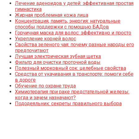
Лечение аденоидов у детей: эффективная простая
гимнастика
Жирная проблемная кожа лица
Концентрация, память, энергия: натуральные
способы поддержки с помощью БАДов
Горчичная маска для волос: эффективно и просто
Укрепление корней волос
Свойства зеленого чая: почему разные народы его
предпочитают
Лучшая электрическая зубная щетка
Фильтр для очистки проточной воды
Полезный морковный сок: целебные свойства
Средства от укачивания в транспорте: помоги себе
в дороге
Обучение по охране труда
Химиотерапия при раке предстательной железы:
когда и зачем назначают?
Пододеяльник: секреты правильного выбора