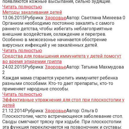
появляются кожные высыпания, сильно зудящие.
Читать полностью
Методы закаливания детей
13.06.2015
Рубрика:
Здоровье
Автор:
Светлана Михеева
0
Организм необходимо постоянно закалять с самого
раннего детства, чтобы избегать неблагоприятные
внешние воздействия, охлаждение и перегрев.
Особенно в межсезонье начинается обострение
вирусных инфекций у не закалённых детей.
Читать полностью
Средства для повышения иммунитета у детей помогут
во время эпидемии гриппа
24.02.2015
Рубрика:
Здоровье
Автор:
Татьяна Махмудова
2
Каждая мама старается укрепить иммунитет ребенка
разными способами. Кто-то дает препараты, кто-то
применяет народные способы.
Читать полностью
Эффективные упражнения для стоп при плоскостопии у
детей
21.12.2014
Рубрика:
Здоровье
Автор:
Ольга
0
Плоскостопие, часто встречающееся заболевание стоп.
Своды смягчают тряску при ходьбе. При плоскостопии
эта функция переключается на позвоночник и суставы: