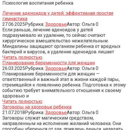
Психология воспитания ребенка.
Лечение аденоидов у детей: эффективная простая
гимнастика
27.06.2025
Рубрика:
Здоровье
Автор:
Ольга
0
Если раньше, лечение аденоидов у детей
подразумевало их удаление, то сейчас считают
хирургическое вмешательство нежелательным.
Миндалины защищают организм ребенка от вредных
бактерий и вирусов, а удаление аденоидов лишает
Читать полностью
Планирование беременности для женщин
26.03.2025
Рубрика:
Здоровье
Автор:
Ольга
0
Планирование беременности для женщин —
ответственный и важный этап в жизни каждой пары,
стремящейся к появлению ребенка. Подготовка к этому
событию требует внимательного отношения к своему
здоровью и
Читать полностью
Заговоры на здоровье ребенка
21.07.2018
Рубрика:
Здоровье
Автор:
Ольга
0
Заговоры служат магическим средством,
направленным на исполнение желаний человека. Они
способны уберечься от зла, привлечь деньги, наладить