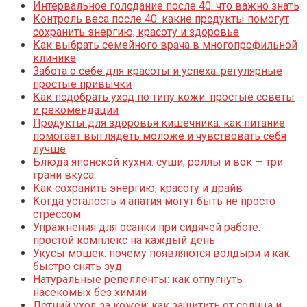
Интервальное голодание после 40: что важно знать
Контроль веса после 40: какие продукты помогут
сохранить энергию, красоту и здоровье
Как выбрать семейного врача в многопрофильной
клинике
Забота о себе для красоты и успеха: регулярные
простые привычки
Как подобрать уход по типу кожи: простые советы
и рекомендации
Продукты для здоровья кишечника: как питание
помогает выглядеть моложе и чувствовать себя
лучше
Блюда японской кухни: суши, роллы и вок — три
грани вкуса
Как сохранить энергию, красоту и драйв
Когда усталость и апатия могут быть не просто
стрессом
Упражнения для осанки при сидячей работе:
простой комплекс на каждый день
Укусы мошек: почему появляются волдыри и как
быстро снять зуд
Натуральные репелленты: как отпугнуть
насекомых без химии
Летний уход за кожей: как защитить от солнца и