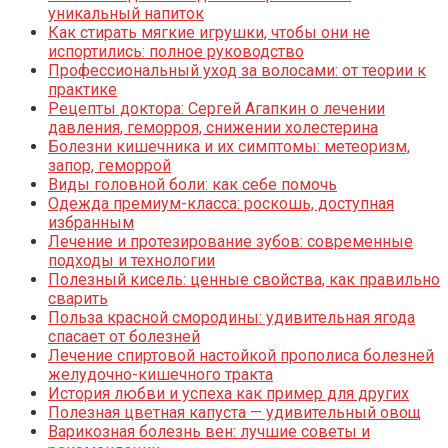
уникальный напиток
Как стирать мягкие игрушки, чтобы они не
испортились: полное руководство
Профессиональный уход за волосами: от теории к
практике
Рецепты доктора: Сергей Агапкин о лечении
давления, геморроя, снижении холестерина
Болезни кишечника и их симптомы: метеоризм,
запор, геморрой
Виды головной боли: как себе помочь
Одежда премиум-класса: роскошь, доступная
избранным
Лечение и протезирование зубов: современные
подходы и технологии
Полезный кисель: ценные свойства, как правильно
сварить
Польза красной смородины: удивительная ягода
спасает от болезней
Лечение спиртовой настойкой прополиса болезней
желудочно-кишечного тракта
История любви и успеха как пример для других
Полезная цветная капуста — удивительный овощ
Варикозная болезнь вен: лучшие советы и