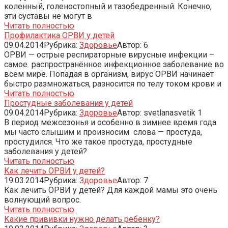
коленный, голеностопный и тазобедренный. Конечно,
эти суставы не могут в
Читать полностью
Профилактика ОРВИ у детей
09.04.2014
Рубрика:
Здоровье
Автор:
6
ОРВИ — острые респираторные вирусные инфекции –
самое распространённое инфекционное заболевание во
всем мире. Попадая в организм, вирус ОРВИ начинает
быстро размножаться, разносится по телу током крови и
Читать полностью
Простудные заболевания у детей
09.04.2014
Рубрика:
Здоровье
Автор:
svetlanasvetik
1
В период межсезонья и особенно в зимнее время года
мы часто слышим и произносим слова — простуда,
простудился. Что же такое простуда, простудные
заболевания у детей?
Читать полностью
Как лечить ОРВИ у детей?
19.03.2014
Рубрика:
Здоровье
Автор:
7
Как лечить ОРВИ у детей? Для каждой мамы это очень
волнующий вопрос.
Читать полностью
Какие прививки нужно делать ребенку?