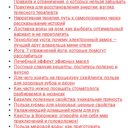
Правила и ограничения, о которых нельзя забывать
Практика для восстановления энергии: взгляд
телесного терапевта
Нарративная терапия: путь к самопознанию через
рассказывание историй
Доставка воды на дом: как выбрать оптимальный
вариант и не переплатить
Технологии уюта: почему электронный замок —
лучший друг владельца мини-отеля
Йога: 7 упражнений йоги, которые помогут
расслабиться
Лечебный эффект эфирных масел
Постные сладкие рецепты: поститесь полезно и
вкусно
Для чего ходить на процедуру скейлинга: польза
для здоровья зубов и дёсен
Как часто нужно посещать стоматолога:
разбираемся в нюансах
Базилик полезные свойства: уникальная пряность
Польза хурмы для здоровья: ценные свойства
Увлажняющий домашний крем для рук
Квесты в Воронеже: откройте для себя мир
приключений и головоломок!
Польза медовой воды: как приготовить