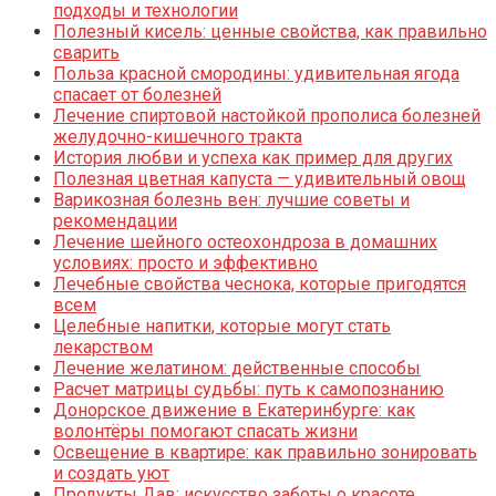
подходы и технологии
Полезный кисель: ценные свойства, как правильно
сварить
Польза красной смородины: удивительная ягода
спасает от болезней
Лечение спиртовой настойкой прополиса болезней
желудочно-кишечного тракта
История любви и успеха как пример для других
Полезная цветная капуста — удивительный овощ
Варикозная болезнь вен: лучшие советы и
рекомендации
Лечение шейного остеохондроза в домашних
условиях: просто и эффективно
Лечебные свойства чеснока, которые пригодятся
всем
Целебные напитки, которые могут стать
лекарством
Лечение желатином: действенные способы
Расчет матрицы судьбы: путь к самопознанию
Донорское движение в Екатеринбурге: как
волонтёры помогают спасать жизни
Освещение в квартире: как правильно зонировать
и создать уют
Продукты Дав: искусство заботы о красоте