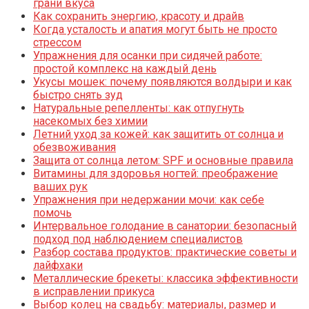
грани вкуса
Как сохранить энергию, красоту и драйв
Когда усталость и апатия могут быть не просто
стрессом
Упражнения для осанки при сидячей работе:
простой комплекс на каждый день
Укусы мошек: почему появляются волдыри и как
быстро снять зуд
Натуральные репелленты: как отпугнуть
насекомых без химии
Летний уход за кожей: как защитить от солнца и
обезвоживания
Защита от солнца летом: SPF и основные правила
Витамины для здоровья ногтей: преображение
ваших рук
Упражнения при недержании мочи: как себе
помочь
Интервальное голодание в санатории: безопасный
подход под наблюдением специалистов
Разбор состава продуктов: практические советы и
лайфхаки
Металлические брекеты: классика эффективности
в исправлении прикуса
Выбор колец на свадьбу: материалы, размер и