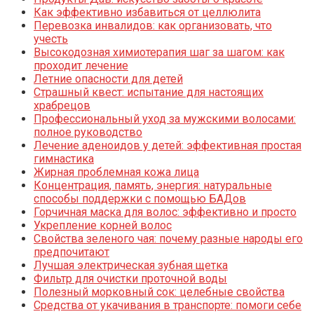
Как эффективно избавиться от целлюлита
Перевозка инвалидов: как организовать, что
учесть
Высокодозная химиотерапия шаг за шагом: как
проходит лечение
Летние опасности для детей
Страшный квест: испытание для настоящих
храбрецов
Профессиональный уход за мужскими волосами:
полное руководство
Лечение аденоидов у детей: эффективная простая
гимнастика
Жирная проблемная кожа лица
Концентрация, память, энергия: натуральные
способы поддержки с помощью БАДов
Горчичная маска для волос: эффективно и просто
Укрепление корней волос
Свойства зеленого чая: почему разные народы его
предпочитают
Лучшая электрическая зубная щетка
Фильтр для очистки проточной воды
Полезный морковный сок: целебные свойства
Средства от укачивания в транспорте: помоги себе