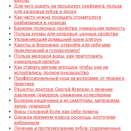
вкусно
Для чего ходить на процедуру скейлинга: польза
для здоровья зубов и дёсен
Как часто нужно посещать стоматолога:
разбираемся в нюансах
Базилик полезные свойства: уникальная пряность
Польза хурмы для здоровья: ценные свойства
Увлажняющий домашний крем для рук
Квесты в Воронеже: откройте для себя мир
приключений и головоломок!
Польза медовой воды: как приготовить
уникальный напиток
Как стирать мягкие игрушки, чтобы они не
испортились: полное руководство
Профессиональный уход за волосами: от теории к
практике
Рецепты доктора: Сергей Агапкин о лечении
давления, геморроя, снижении холестерина
Болезни кишечника и их симптомы: метеоризм,
запор, геморрой
Виды головной боли: как себе помочь
Одежда премиум-класса: роскошь, доступная
избранным
Лечение и протезирование зубов: современные