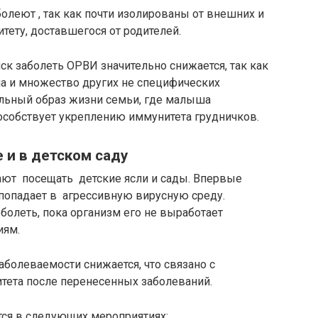
олеют , так как почти изолированы от внешних и
тету, доставшегося от родителей.
ск заболеть ОРВИ значительно снижается, так как
а и множество других не специфических
льный образ жизни семьи, где малыша
пособствует укреплению иммунитета грудничков.
 и в детском саду
нают посещать детские ясли и сады. Впервые
 попадает в агрессивную вирусную среду.
болеть, пока организм его не выработает
иям.
 заболеваемости снижается, что связано с
ета после перенесенных заболеваний.
ся в следующих мероприятиях: