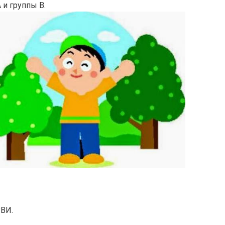
А и
группы В.
ВИ.