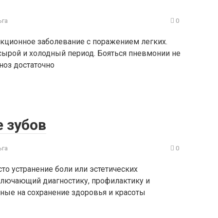
ьга
0
кционное заболевание с поражением легких.
сырой и холодный период. Бояться пневмонии не
гноз достаточно
 зубов
ьга
0
сто устранение боли или эстетических
ключающий диагностику, профилактику и
ные на сохранение здоровья и красоты