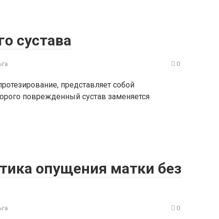
го сустава
ьга
0
протезирование, представляет собой
торого поврежденный сустав заменяется
тика опущения матки без
ьга
0