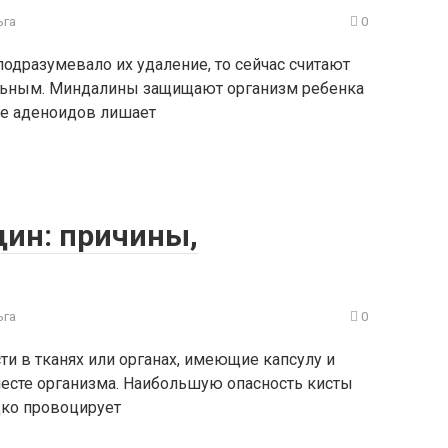
ьга
0
подразумевало их удаление, то сейчас считают
льным. Миндалины защищают организм ребенка
ие аденоидов лишает
щин: причины,
ьга
0
и в тканях или органах, имеющие капсулу и
есте организма. Наибольшую опасность кисты
дко провоцирует