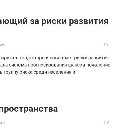
ающий за риски развития
ьга
0
аружен ген, который повышает риски развития
вана система прогнозирования шансов появление
 группу риска среди населения и
пространства
ьга
0