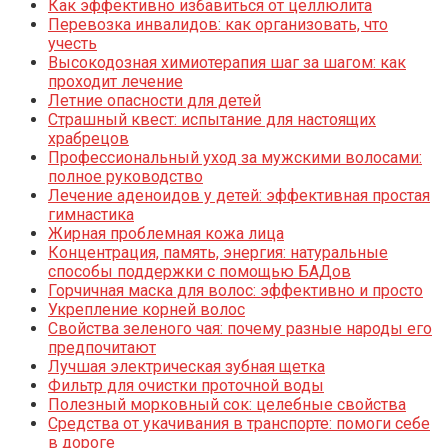
Как эффективно избавиться от целлюлита
Перевозка инвалидов: как организовать, что
учесть
Высокодозная химиотерапия шаг за шагом: как
проходит лечение
Летние опасности для детей
Страшный квест: испытание для настоящих
храбрецов
Профессиональный уход за мужскими волосами:
полное руководство
Лечение аденоидов у детей: эффективная простая
гимнастика
Жирная проблемная кожа лица
Концентрация, память, энергия: натуральные
способы поддержки с помощью БАДов
Горчичная маска для волос: эффективно и просто
Укрепление корней волос
Свойства зеленого чая: почему разные народы его
предпочитают
Лучшая электрическая зубная щетка
Фильтр для очистки проточной воды
Полезный морковный сок: целебные свойства
Средства от укачивания в транспорте: помоги себе
в дороге