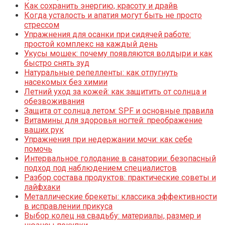
Как сохранить энергию, красоту и драйв
Когда усталость и апатия могут быть не просто
стрессом
Упражнения для осанки при сидячей работе:
простой комплекс на каждый день
Укусы мошек: почему появляются волдыри и как
быстро снять зуд
Натуральные репелленты: как отпугнуть
насекомых без химии
Летний уход за кожей: как защитить от солнца и
обезвоживания
Защита от солнца летом: SPF и основные правила
Витамины для здоровья ногтей: преображение
ваших рук
Упражнения при недержании мочи: как себе
помочь
Интервальное голодание в санатории: безопасный
подход под наблюдением специалистов
Разбор состава продуктов: практические советы и
лайфхаки
Металлические брекеты: классика эффективности
в исправлении прикуса
Выбор колец на свадьбу: материалы, размер и