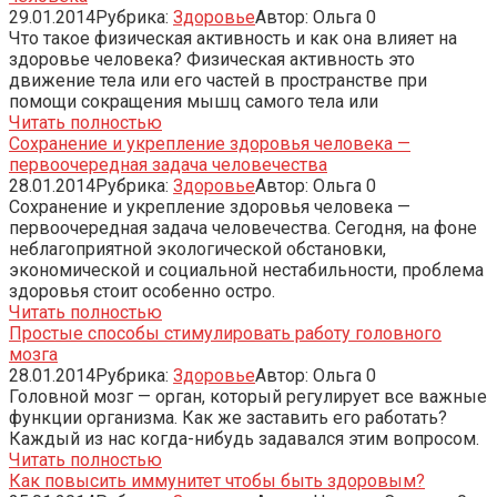
29.01.2014
Рубрика:
Здоровье
Автор:
Ольга
0
Что такое физическая активность и как она влияет на
здоровье человека? Физическая активность это
движение тела или его частей в пространстве при
помощи сокращения мышц самого тела или
Читать полностью
Сохранение и укрепление здоровья человека —
первоочередная задача человечества
28.01.2014
Рубрика:
Здоровье
Автор:
Ольга
0
Сохранение и укрепление здоровья человека —
первоочередная задача человечества. Сегодня, на фоне
неблагоприятной экологической обстановки,
экономической и социальной нестабильности, проблема
здоровья стоит особенно остро.
Читать полностью
Простые способы стимулировать работу головного
мозга
28.01.2014
Рубрика:
Здоровье
Автор:
Ольга
0
Головной мозг — орган, который регулирует все важные
функции организма. Как же заставить его работать?
Каждый из нас когда-нибудь задавался этим вопросом.
Читать полностью
Как повысить иммунитет чтобы быть здоровым?