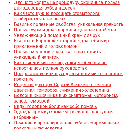
Для чего ходить на процедуру скейлинга: польза
для здоровья зубов и дёсен
Как часто нужно посещать стоматолога:
разбираемся в нюансах
Базилик полезные свойства: уникальная пряность
Польза хурмы для здоровья: ценные свойства
Увлажняющий домашний крем для рук
Квесты в Воронеже: откройте для себя мир
приключений и головоломок!
Польза медовой воды: как приготовить
уникальный напиток
Как стирать мягкие игрушки, чтобы они не
испортились: полное руководство
Профессиональный уход за волосами: от теории к
практике
Рецепты доктора: Сергей Агапкин о лечении
давления, геморроя, снижении холестерина
Болезни кишечника и их симптомы: метеоризм,
запор, геморрой
Виды головной боли: как себе помочь
Одежда премиум-класса: роскошь, доступная
избранным
Лечение и протезирование зубов: современные
подходы и технологии