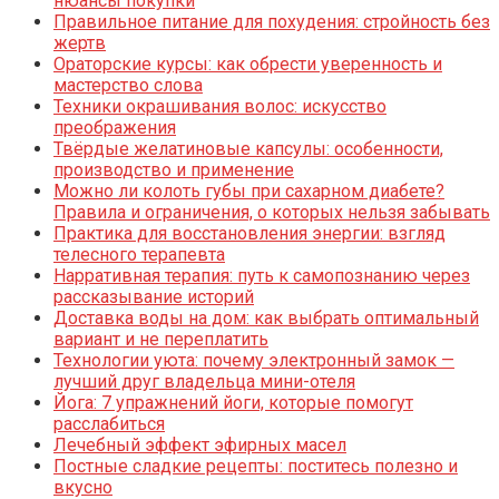
нюансы покупки
Правильное питание для похудения: стройность без
жертв
Ораторские курсы: как обрести уверенность и
мастерство слова
Техники окрашивания волос: искусство
преображения
Твёрдые желатиновые капсулы: особенности,
производство и применение
Можно ли колоть губы при сахарном диабете?
Правила и ограничения, о которых нельзя забывать
Практика для восстановления энергии: взгляд
телесного терапевта
Нарративная терапия: путь к самопознанию через
рассказывание историй
Доставка воды на дом: как выбрать оптимальный
вариант и не переплатить
Технологии уюта: почему электронный замок —
лучший друг владельца мини-отеля
Йога: 7 упражнений йоги, которые помогут
расслабиться
Лечебный эффект эфирных масел
Постные сладкие рецепты: поститесь полезно и
вкусно