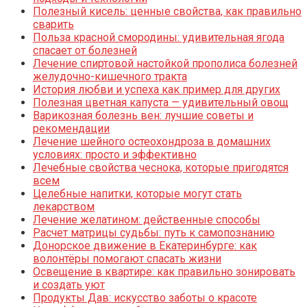
Полезный кисель: ценные свойства, как правильно
сварить
Польза красной смородины: удивительная ягода
спасает от болезней
Лечение спиртовой настойкой прополиса болезней
желудочно-кишечного тракта
История любви и успеха как пример для других
Полезная цветная капуста — удивительный овощ
Варикозная болезнь вен: лучшие советы и
рекомендации
Лечение шейного остеохондроза в домашних
условиях: просто и эффективно
Лечебные свойства чеснока, которые пригодятся
всем
Целебные напитки, которые могут стать
лекарством
Лечение желатином: действенные способы
Расчет матрицы судьбы: путь к самопознанию
Донорское движение в Екатеринбурге: как
волонтёры помогают спасать жизни
Освещение в квартире: как правильно зонировать
и создать уют
Продукты Дав: искусство заботы о красоте