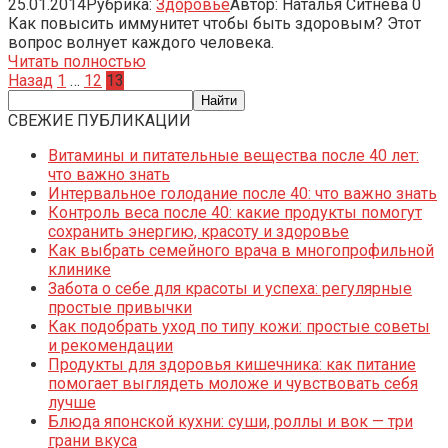
25.01.2014
Рубрика:
Здоровье
Автор:
Наталья Ситнева
0
Как повысить иммунитет чтобы быть здоровым? Этот
вопрос волнует каждого человека.
Читать полностью
Пагинация
Назад
1
…
12
13
записей
СВЕЖИЕ ПУБЛИКАЦИИ
Витамины и питательные вещества после 40 лет:
что важно знать
Интервальное голодание после 40: что важно знать
Контроль веса после 40: какие продукты помогут
сохранить энергию, красоту и здоровье
Как выбрать семейного врача в многопрофильной
клинике
Забота о себе для красоты и успеха: регулярные
простые привычки
Как подобрать уход по типу кожи: простые советы
и рекомендации
Продукты для здоровья кишечника: как питание
помогает выглядеть моложе и чувствовать себя
лучше
Блюда японской кухни: суши, роллы и вок — три
грани вкуса