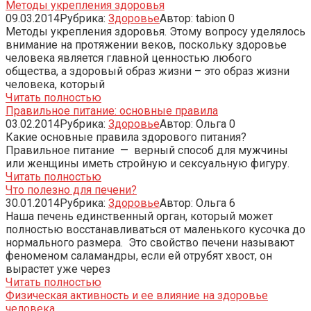
Методы укрепления здоровья
09.03.2014
Рубрика:
Здоровье
Автор:
tabion
0
Методы укрепления здоровья. Этому вопросу уделялось
внимание на протяжении веков, поскольку здоровье
человека является главной ценностью любого
общества, а здоровый образ жизни – это образ жизни
человека, который
Читать полностью
Правильное питание: основные правила
03.02.2014
Рубрика:
Здоровье
Автор:
Ольга
0
Какие основные правила здорового питания?
Правильное питание — верный способ для мужчины
или женщины иметь стройную и сексуальную фигуру.
Читать полностью
Что полезно для печени?
30.01.2014
Рубрика:
Здоровье
Автор:
Ольга
6
Наша печень единственный орган, который может
полностью восстанавливаться от маленького кусочка до
нормального размера. Это свойство печени называют
феноменом саламандры, если ей отрубят хвост, он
вырастет уже через
Читать полностью
Физическая активность и ее влияние на здоровье
человека