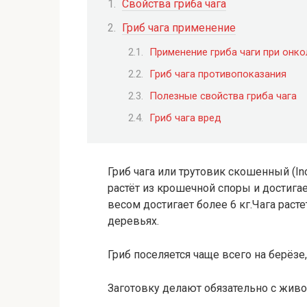
Свойства гриба чага
Гриб чага применение
Применение гриба чаги при онко
Гриб чага противопоказания
Полезные свойства гриба чага
Гриб чага вред
Гриб чага или трутовик скошенный (I
растёт из крошечной споры и достигае
весом достигает более 6 кг.Чага раст
деревьях.
Гриб поселяется чаще всего на берёзе,
Заготовку делают обязательно с живо