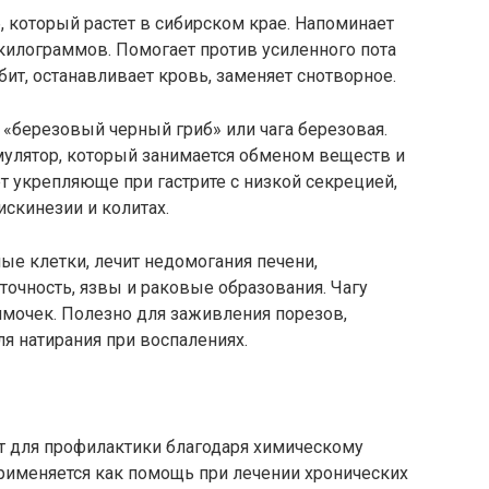
, который растет в сибирском крае. Напоминает
килограммов. Помогает против усиленного пота
ит, останавливает кровь, заменяет снотворное.
«березовый черный гриб» или чага березовая.
мулятор, который занимается обменом веществ и
ет укрепляюще при гастрите с низкой секрецией,
искинезии и колитах.
ые клетки, лечит недомогания печени,
точность, язвы и раковые образования. Чагу
мочек. Полезно для заживления порезов,
ля натирания при воспалениях.
ит для профилактики благодаря химическому
 применяется как помощь при лечении хронических