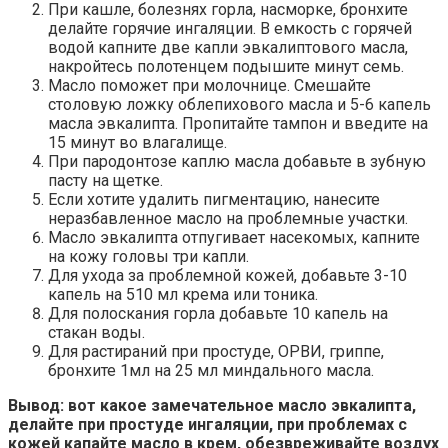
При кашле, болезнях горла, насморке, бронхите
делайте горячие ингаляции. В емкость с горячей
водой капните две капли эвкалиптового масла,
накройтесь полотенцем подышите минут семь.
Масло поможет при молочнице. Смешайте
столовую ложку облепихового масла и 5-6 капель
масла эвкалипта. Пропитайте тампон и введите на
15 минут во влагалище.
При пародонтозе каплю масла добавьте в зубную
пасту на щетке.
Если хотите удалить пигментацию, нанесите
неразбавленное масло на проблемные участки.
Масло эвкалипта отпугивает насекомых, капните
на кожу головы три капли.
Для ухода за проблемной кожей, добавьте 3-10
капель на 510 мл крема или тоника.
Для полоскания горла добавьте 10 капель на
стакан воды.
Для растираний при простуде, ОРВИ, гриппе,
бронхите 1мл на 25 мл миндального масла.
Вывод: вот какое замечательное масло эвкалипта,
делайте при простуде ингаляции, при проблемах с
кожей капайте масло в крем, обезвреживайте воздух