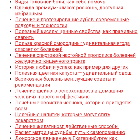
Виды головной боли: как себе помочь
Одежда премиум-класса: роскошь, доступная
избранным
Лечение и протезирование зубов: современные
подходы и технологии
Полезный кисель: ценные свойства, как правильно
сварить
Польза красной смородины: удивительная ягода
спасает от болезней
Лечение спиртовой настойкой прополиса болезней
желудочно-кишечного тракта
История любви и успеха как пример для других
Полезная цветная капуста — удивительный овощ
Варикозная болезнь вен: лучшие советы и
рекомендации
Лечение шейного остеохондроза в домашних
условиях: просто и эффективно
Лечебные свойства чеснока, которые пригодятся
всем
Целебные напитки, которые могут стать
лекарством
Лечение желатином: действенные способы
Расчет матрицы судьбы: путь к самопознанию
Донорское движение в Екатеринбурге: как