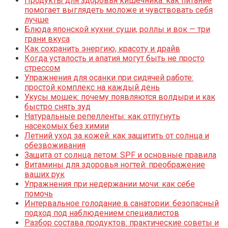
Продукты для здоровья кишечника: как питание
помогает выглядеть моложе и чувствовать себя
лучше
Блюда японской кухни: суши, роллы и вок — три
грани вкуса
Как сохранить энергию, красоту и драйв
Когда усталость и апатия могут быть не просто
стрессом
Упражнения для осанки при сидячей работе:
простой комплекс на каждый день
Укусы мошек: почему появляются волдыри и как
быстро снять зуд
Натуральные репелленты: как отпугнуть
насекомых без химии
Летний уход за кожей: как защитить от солнца и
обезвоживания
Защита от солнца летом: SPF и основные правила
Витамины для здоровья ногтей: преображение
ваших рук
Упражнения при недержании мочи: как себе
помочь
Интервальное голодание в санатории: безопасный
подход под наблюдением специалистов
Разбор состава продуктов: практические советы и