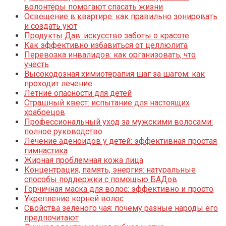
волонтёры помогают спасать жизни
Освещение в квартире: как правильно зонировать
и создать уют
Продукты Дав: искусство заботы о красоте
Как эффективно избавиться от целлюлита
Перевозка инвалидов: как организовать, что
учесть
Высокодозная химиотерапия шаг за шагом: как
проходит лечение
Летние опасности для детей
Страшный квест: испытание для настоящих
храбрецов
Профессиональный уход за мужскими волосами:
полное руководство
Лечение аденоидов у детей: эффективная простая
гимнастика
Жирная проблемная кожа лица
Концентрация, память, энергия: натуральные
способы поддержки с помощью БАДов
Горчичная маска для волос: эффективно и просто
Укрепление корней волос
Свойства зеленого чая: почему разные народы его
предпочитают