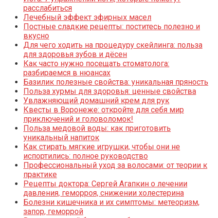
расслабиться
Лечебный эффект эфирных масел
Постные сладкие рецепты: поститесь полезно и
вкусно
Для чего ходить на процедуру скейлинга: польза
для здоровья зубов и дёсен
Как часто нужно посещать стоматолога:
разбираемся в нюансах
Базилик полезные свойства: уникальная пряность
Польза хурмы для здоровья: ценные свойства
Увлажняющий домашний крем для рук
Квесты в Воронеже: откройте для себя мир
приключений и головоломок!
Польза медовой воды: как приготовить
уникальный напиток
Как стирать мягкие игрушки, чтобы они не
испортились: полное руководство
Профессиональный уход за волосами: от теории к
практике
Рецепты доктора: Сергей Агапкин о лечении
давления, геморроя, снижении холестерина
Болезни кишечника и их симптомы: метеоризм,
запор, геморрой