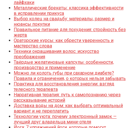
лайфхаки
Металлические брекеты: классика эффективности
в исправлении прикуса
Выбор колец на свадьбу: материалы, размер и
нюансы покупки
Правильное питание для похудения: стройность без
жертв
Ораторские курсы: как обрести уверенность и
мастерство слова
Техники окрашивания волос: искусство
преображения
Твёрдые желатиновые капсулы: особенности,
производство и применение
Можно ли колоть губы при сахарном диабете?
Правила и ограничения, о которых нельзя забывать
Практика для восстановления энергии: взгляд
телесного терапевта
Нарративная терапия: путь к самопознанию через
рассказывание историй
Доставка воды на дом: как выбрать оптимальный
вариант и не переплатить
Технологии уюта: почему электронный замок —
лучший друг владельца мини-отеля
Йога: 7 упражнений йоги, которые помогут