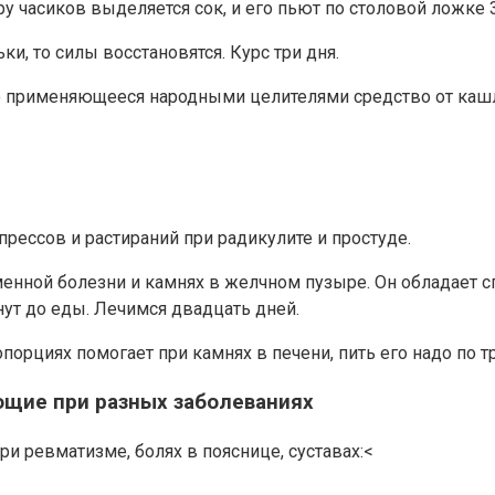
у часиков выделяется сок, и его пьют по столовой ложке 3
ки, то силы восстановятся. Курс три дня.
о применяющееся народными целителями средство от кашля
рессов и растираний при радикулите и простуде.
нной болезни и камнях в желчном пузыре. Он обладает с
нут до еды. Лечимся двадцать дней.
рциях помогает при камнях в печени, пить его надо по тре
ющие при разных заболеваниях
 ревматизме, болях в пояснице, суставах:<