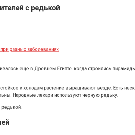
телей с редькой
при разных заболеваниях
щивалось еще в Древнем Египте, когда строились пирамиды
и стойкое к холодам растение выращивают везде. Есть не
тельны. Народные лекари используют черную редьку.
 редькой.
лей