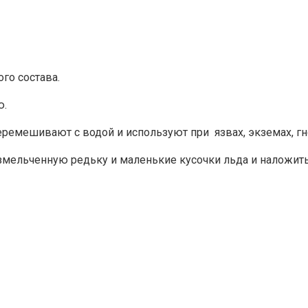
го состава.
ю.
перемешивают с водой и используют при язвах, экземах, гн
змельченную редьку и маленькие кусочки льда и наложить