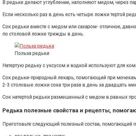
В редьке делают углубление, наполняют медом, через пар
Если несколько раз в день есть четыре ложки тертой редь
Сок редьки вместе с медом или сахаром- отличное, давн
по столовой ложке трижды в день.
Польза редьки
Натертую редьку с уксусом и водкой используют для комп
Сок редьки-природный лекарь, помогающий при мочекаме
2-3 столовые ложки сока три раза в день за двадцать ми
Сок натертой редьки размешенный с медом в равных пропо
Редька полезные свойства и рецепты, помога
Приготовьте следующий полезный состав, помогающий при