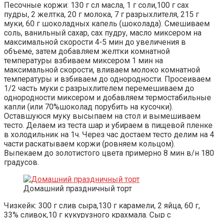
Песочные коржи: 130 г сл масла, 1 г соли,100 г сах
пудры, 2 желтка, 20 г молока, 7 г разрыхлителя, 215 г
муки, 60 г шоколадных капель (шоколада). Смешиваем
соль, ванильный сахар, сах пудру, масло миксером на
максимальной скорости 4-5 мин до увеличения в
объеме, затем добавляем желтки комнатной
температуры взбиваем миксером 1 мин на
максимальной скорости, вливаем молоко комнатной
температуры и взбиваем до однородности. Просеиваем
1/2 часть муки с разрыхлителем перемешиваем до
однородности миксером и добавляем термостабильные
капли (или 70%шоколад порубить на кусочки).
Оставшуюся муку высыпаем на стол и вымешиваем
тесто. Делаем из теста шар и убираем в пищевой пленке
в холодильник на 1ч. Через час достаем тесто делим на 4
части раскатываем коржи (ровняем кольцом).
Выпекаем до золотистого цвета примерно 8 мин в/н 180
градусов.
Домашний праздничный торт
Чизкейк: 300 г слив сыра,130 г карамели, 2 яйца, 60 г,
33% сливок,10 г кукурузного крахмала. Сыр с