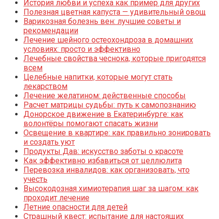
История любви и успеха как пример для других
Полезная цветная капуста — удивительный овощ
Варикозная болезнь вен: лучшие советы и
рекомендации
Лечение шейного остеохондроза в домашних
условиях: просто и эффективно
Лечебные свойства чеснока, которые пригодятся
всем
Целебные напитки, которые могут стать
лекарством
Лечение желатином: действенные способы
Расчет матрицы судьбы: путь к самопознанию
Донорское движение в Екатеринбурге: как
волонтёры помогают спасать жизни
Освещение в квартире: как правильно зонировать
и создать уют
Продукты Дав: искусство заботы о красоте
Как эффективно избавиться от целлюлита
Перевозка инвалидов: как организовать, что
учесть
Высокодозная химиотерапия шаг за шагом: как
проходит лечение
Летние опасности для детей
Страшный квест: испытание для настоящих