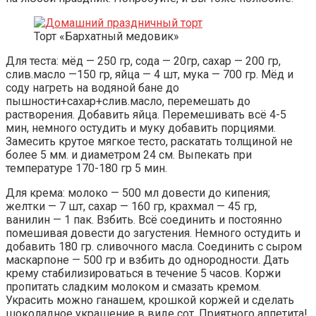
Торт «Бархатный медовик»
Для теста: мёд — 250 гр, сода — 20гр, сахар — 200 гр,
слив.масло —150 гр, яйца — 4 шт, мука — 700 гр. Мёд и
соду нагреть на водяной бане до
пышности+сахар+слив.масло, перемешать до
растворения. Добавить яйца. Перемешивать всё 4-5
мин, немного остудить и муку добавить порциями.
Замесить крутое мягкое тесто, раскатать толщиной не
более 5 мм. и диаметром 24 см. Выпекать при
температуре 170-180 гр 5 мин.
Для крема: молоко — 500 мл довести до кипения;
желтки — 7 шт, сахар — 160 гр, крахмал — 45 гр,
ванилин — 1 пак. Взбить. Всё соединить и постоянно
помешивая довести до загустения. Немного остудить и
добавить 180 гр. сливочного масла. Соединить с сыром
маскарпоне — 500 гр и взбить до однородности. Дать
крему стабилизироваться в течение 5 часов. Коржи
пропитать сладким молоком и смазать кремом.
Украсить можно ганашем, крошкой коржей и сделать
шоколадное украшение в виде сот. Приятного аппетита!