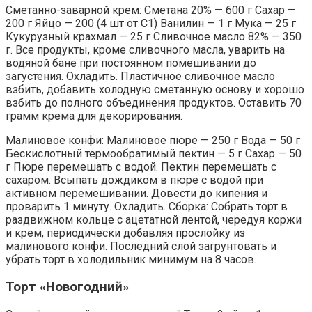
Сметанно-заварной крем: Сметана 20% — 600 г Сахар —
200 г Яйцо — 200 (4 шт от С1) Ванилин — 1 г Мука — 25 г
Кукурузный крахмал — 25 г Сливочное масло 82% — 350
г. Все продукты, кроме сливочного масла, уварить на
водяной бане при постоянном помешивании до
загустения. Охладить. Пластичное сливочное масло
взбить, добавить холодную сметанную основу и хорошо
взбить до полного объединения продуктов. Оставить 70
грамм крема для декорирования.
Малиновое конфи: Малиновое пюре — 250 г Вода — 50 г
Бескислотный термообратимый пектин — 5 г Сахар — 50
г Пюре перемешать с водой. Пектин перемешать с
сахаром. Всыпать дождиком в пюре с водой при
активном перемешивании. Довести до кипения и
проварить 1 минуту. Охладить. Сборка: Собрать торт в
раздвижном кольце с ацетатной лентой, чередуя коржи
и крем, периодически добавляя прослойку из
малинового конфи. Последний слой загрунтовать и
убрать торт в холодильник минимум на 8 часов.
Торт «Новогодний»