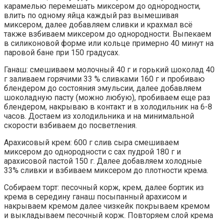
карамелью перемешать миксером до однородности,
влить по одному яйца каждый раз вымешивая
миксером, далее добавляем сливки и крахмал всё
также взбиваем миксером до однородности. Выпекаем
в силиконовой форме или кольце примерно 40 минут на
паровой бане при 150 градусах.
Ганаш: смешиваем молочный 40 г и горький шоколад 40
г заливаем горячими 33 % сливками 160 г и пробиваю
блендером до состояния эмульсии, далее добавляем
шоколадную пасту (можно любую), пробиваем еще раз
блендером, накрываю в контакт и в холодильник на 6-8
часов. Достаем из холодильника и на минимальной
скорости взбиваем до посветления.
Арахисовый крем: 600 г слив сыра смешиваем
миксером до однородности с сах пудрой 180 г и
арахисовой пастой 150 г. Далее добавляем холодные
33% сливки и взбиваем миксером до плотности крема.
Собираем торт: песочный корж, крем, далее бортик из
крема в середину ганаш посыпанный арахисом и
накрываем кремом далее чизкейк покрываем кремом
и выкладываем песочный корж. Повторяем слой крема