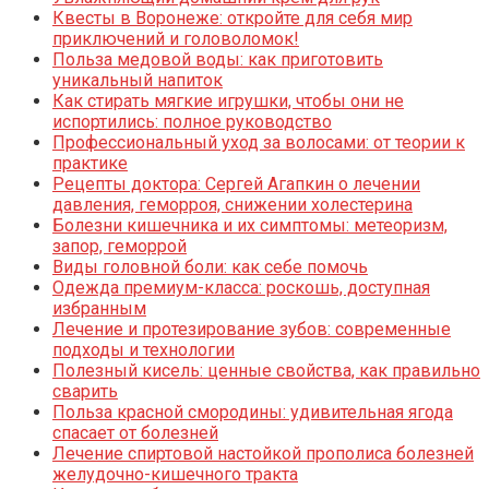
Квесты в Воронеже: откройте для себя мир
приключений и головоломок!
Польза медовой воды: как приготовить
уникальный напиток
Как стирать мягкие игрушки, чтобы они не
испортились: полное руководство
Профессиональный уход за волосами: от теории к
практике
Рецепты доктора: Сергей Агапкин о лечении
давления, геморроя, снижении холестерина
Болезни кишечника и их симптомы: метеоризм,
запор, геморрой
Виды головной боли: как себе помочь
Одежда премиум-класса: роскошь, доступная
избранным
Лечение и протезирование зубов: современные
подходы и технологии
Полезный кисель: ценные свойства, как правильно
сварить
Польза красной смородины: удивительная ягода
спасает от болезней
Лечение спиртовой настойкой прополиса болезней
желудочно-кишечного тракта