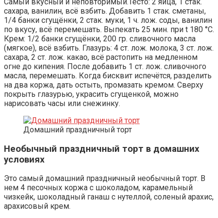
Самый вкусный и неповторимый.Тесто: 2 яйца, 1 стак.
сахара, ванилин, всё взбить. Добавить 1 стак. сметаны,
1/4 банки сгущёнки, 2 стак. муки, 1 ч. лож. соды, ванилин
по вкусу, всё перемешать. Выпекать 25 мин. при t 180 °С.
Крем: 1/2 банки сгущёнки, 200 гр. сливочного масла
(мягкое), всё взбить. Глазурь: 4 ст. лож. молока, 3 ст. лож.
сахара, 2 ст. лож. какао, всё растопить на медленном
огне до кипения. После добавить 1 ст. лож. сливочного
масла, перемешать. Когда бисквит испечётся, разделить
на два коржа, дать остыть, промазать кремом. Сверху
покрыть глазурью, украсить сгущенкой, можно
нарисовать часы или снежинку.
Домашний праздничный торт
Необычный праздничный торт в домашних
условиях
Это самый домашний праздничный необычный торт. В
нем 4 песочных коржа с шоколадом, карамельный
чизкейк, шоколадный ганаш с нутеллой, соленый арахис,
арахисовый крем.