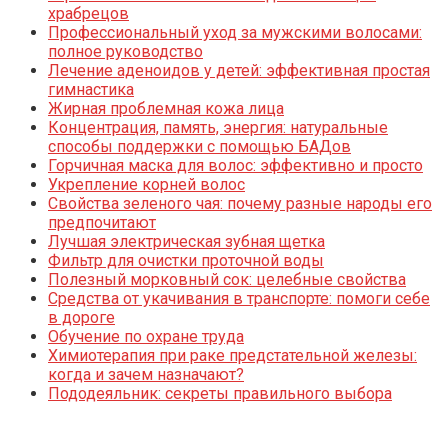
храбрецов
Профессиональный уход за мужскими волосами:
полное руководство
Лечение аденоидов у детей: эффективная простая
гимнастика
Жирная проблемная кожа лица
Концентрация, память, энергия: натуральные
способы поддержки с помощью БАДов
Горчичная маска для волос: эффективно и просто
Укрепление корней волос
Свойства зеленого чая: почему разные народы его
предпочитают
Лучшая электрическая зубная щетка
Фильтр для очистки проточной воды
Полезный морковный сок: целебные свойства
Средства от укачивания в транспорте: помоги себе
в дороге
Обучение по охране труда
Химиотерапия при раке предстательной железы:
когда и зачем назначают?
Пододеяльник: секреты правильного выбора