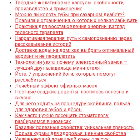
Твёрдые желатиновые капсулы: особенности,
производство и применение
Можно ли колоть губы при сахарном диабете?
Правила и ограничения, о которых нельзя забывать
Практика для восстановления энергии: взгляд
телесного терапевта
Нарративная терапия: путь к самопознанию через
рассказывание историй
Доставка воды на дом: как выбрать оптимальный
вариант и не переплатить
Технологии уюта: почему электронный замок —
лучший друг владельца мини-отеля
Йога: 7 упражнений йоги, которые помогут
расслабиться
Лечебный эффект эфирных масел
Постные сладкие рецепты: поститесь полезно и
вкусно
Для чего ходить на процедуру скейлинга: польза
для здоровья зубов и дёсен
Как часто нужно посещать стоматолога:
разбираемся в нюансах
Базилик полезные свойства: уникальная пряность
Польза хурмы для здоровья: ценные свойства
Увлажняющий домашний крем для рук