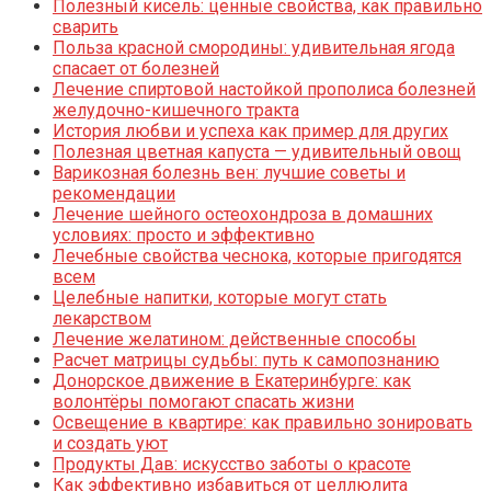
Полезный кисель: ценные свойства, как правильно
сварить
Польза красной смородины: удивительная ягода
спасает от болезней
Лечение спиртовой настойкой прополиса болезней
желудочно-кишечного тракта
История любви и успеха как пример для других
Полезная цветная капуста — удивительный овощ
Варикозная болезнь вен: лучшие советы и
рекомендации
Лечение шейного остеохондроза в домашних
условиях: просто и эффективно
Лечебные свойства чеснока, которые пригодятся
всем
Целебные напитки, которые могут стать
лекарством
Лечение желатином: действенные способы
Расчет матрицы судьбы: путь к самопознанию
Донорское движение в Екатеринбурге: как
волонтёры помогают спасать жизни
Освещение в квартире: как правильно зонировать
и создать уют
Продукты Дав: искусство заботы о красоте
Как эффективно избавиться от целлюлита