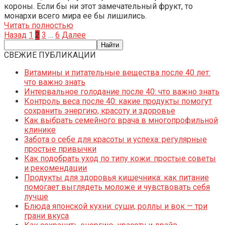
короны. Если бы ни этот замечательный фрукт, то
монархи всего мира ее бы лишились.
Читать полностью
Пагинация
Назад
1
2
3
…
6
Далее
записей
СВЕЖИЕ ПУБЛИКАЦИИ
Витамины и питательные вещества после 40 лет:
что важно знать
Интервальное голодание после 40: что важно знать
Контроль веса после 40: какие продукты помогут
сохранить энергию, красоту и здоровье
Как выбрать семейного врача в многопрофильной
клинике
Забота о себе для красоты и успеха: регулярные
простые привычки
Как подобрать уход по типу кожи: простые советы
и рекомендации
Продукты для здоровья кишечника: как питание
помогает выглядеть моложе и чувствовать себя
лучше
Блюда японской кухни: суши, роллы и вок — три
грани вкуса