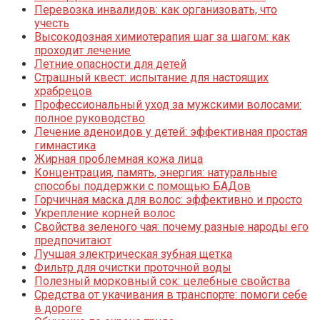
Перевозка инвалидов: как организовать, что
учесть
Высокодозная химиотерапия шаг за шагом: как
проходит лечение
Летние опасности для детей
Страшный квест: испытание для настоящих
храбрецов
Профессиональный уход за мужскими волосами:
полное руководство
Лечение аденоидов у детей: эффективная простая
гимнастика
Жирная проблемная кожа лица
Концентрация, память, энергия: натуральные
способы поддержки с помощью БАДов
Горчичная маска для волос: эффективно и просто
Укрепление корней волос
Свойства зеленого чая: почему разные народы его
предпочитают
Лучшая электрическая зубная щетка
Фильтр для очистки проточной воды
Полезный морковный сок: целебные свойства
Средства от укачивания в транспорте: помоги себе
в дороге