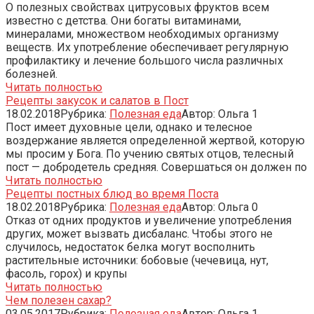
О полезных свойствах цитрусовых фруктов всем
известно с детства. Они богаты витаминами,
минералами, множеством необходимых организму
веществ. Их употребление обеспечивает регулярную
профилактику и лечение большого числа различных
болезней.
Читать полностью
Рецепты закусок и салатов в Пост
18.02.2018
Рубрика:
Полезная еда
Автор:
Ольга
1
Пост имеет духовные цели, однако и телесное
воздержание является определенной жертвой, которую
мы просим у Бога. По учению святых отцов, телесный
пост — добродетель средняя. Совершаться он должен по
Читать полностью
Рецепты постных блюд во время Поста
18.02.2018
Рубрика:
Полезная еда
Автор:
Ольга
0
Отказ от одних продуктов и увеличение употребления
других, может вызвать дисбаланс. Чтобы этого не
случилось, недостаток белка могут восполнить
растительные источники: бобовые (чечевица, нут,
фасоль, горох) и крупы
Читать полностью
Чем полезен сахар?
03.05.2017
Рубрика:
Полезная еда
Автор:
Ольга
1