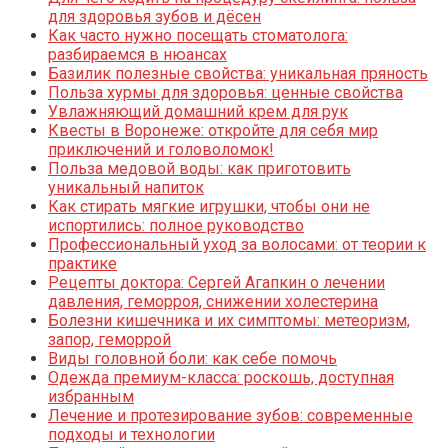
для здоровья зубов и дёсен
Как часто нужно посещать стоматолога:
разбираемся в нюансах
Базилик полезные свойства: уникальная пряность
Польза хурмы для здоровья: ценные свойства
Увлажняющий домашний крем для рук
Квесты в Воронеже: откройте для себя мир
приключений и головоломок!
Польза медовой воды: как приготовить
уникальный напиток
Как стирать мягкие игрушки, чтобы они не
испортились: полное руководство
Профессиональный уход за волосами: от теории к
практике
Рецепты доктора: Сергей Агапкин о лечении
давления, геморроя, снижении холестерина
Болезни кишечника и их симптомы: метеоризм,
запор, геморрой
Виды головной боли: как себе помочь
Одежда премиум-класса: роскошь, доступная
избранным
Лечение и протезирование зубов: современные
подходы и технологии