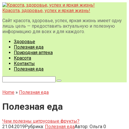
Перейти
к
Красота, здоровье, успех и яркая жизнь!
контенту
Сайт красота, здоровье, успех, яркая жизнь имеет одну
лишь цель — предоставить актуальную и полезную
информацию для всех и для каждого.
Здоровье
Полезная еда
Природная аптека
Красота
Контакты
Полезная еда
Поиск:
Home
»
Полезная еда
Полезная еда
Чем полезны цитрусовые фрукты?
21.04.2019
Рубрика:
Полезная еда
Автор:
Ольга
0