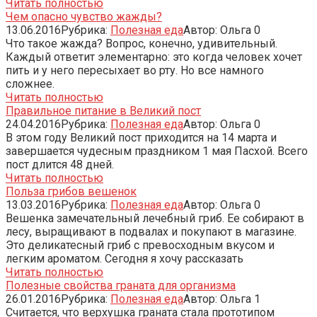
Читать полностью
Чем опасно чувство жажды?
13.06.2016
Рубрика:
Полезная еда
Автор:
Ольга
0
Что такое жажда? Вопрос, конечно, удивительный.
Каждый ответит элементарно: это когда человек хочет
пить и у него пересыхает во рту. Но все намного
сложнее.
Читать полностью
Правильное питание в Великий пост
24.04.2016
Рубрика:
Полезная еда
Автор:
Ольга
0
В этом году Великий пост приходится на 14 марта и
завершается чудесным праздником 1 мая Пасхой. Всего
пост длится 48 дней.
Читать полностью
Польза грибов вешенок
13.03.2016
Рубрика:
Полезная еда
Автор:
Ольга
0
Вешенка замечательный лечебный гриб. Ее собирают в
лесу, выращивают в подвалах и покупают в магазине.
Это деликатесный гриб с превосходным вкусом и
легким ароматом. Сегодня я хочу рассказать
Читать полностью
Полезные свойства граната для организма
26.01.2016
Рубрика:
Полезная еда
Автор:
Ольга
1
Считается, что верхушка граната стала прототипом