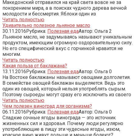
Македонский отправился на край света вовсе не за
покорением мира, а в поисках чудного дерева вечной
молодости и бессмертия. Яблоки один из
Читать полностью
Удивительно полезное льняное масло
30.11.2016
Рубрика:
Полезная еда
Автор:
Ольга
2
Льняное масло, не задумываясь называют уникальным
продуктом, имеющим огромную оздоровительную силу.
Но его специфический вкус с горчинкой нравится не
многим.
Читать полностью
Какая польза от баклажана?
13.11.2016
Рубрика:
Полезная еда
Автор:
Ольга
0
На Востоке баклажаны называют овощами долголетия.
В семействе овощей баклажан выделяется. Ведь это
один из овощей, который нельзя употреблять сырым.
Поэтому сыроеды могут сразу его исключить из своего
Читать полностью
Чем полезен виноград для организма?
06.11.2016
Рубрика:
Полезная еда
Автор:
Ольга
0
Сладкие сочные ягоды винограда — это источник
жизненных сил и здоровья. Почему люди регулярно
употребляющие в пищу эти чудесные ягоды, изюм,
красное вино живут дольше и меньше болеют?