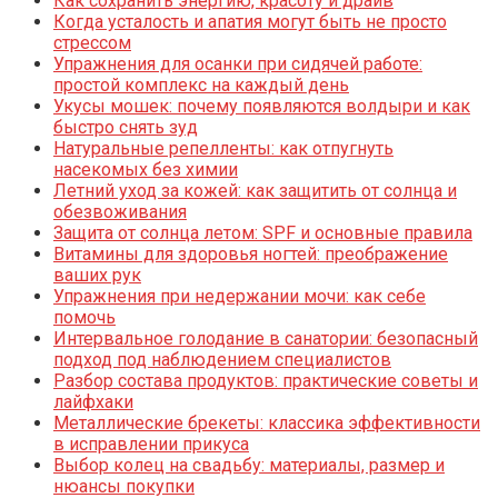
Как сохранить энергию, красоту и драйв
Когда усталость и апатия могут быть не просто
стрессом
Упражнения для осанки при сидячей работе:
простой комплекс на каждый день
Укусы мошек: почему появляются волдыри и как
быстро снять зуд
Натуральные репелленты: как отпугнуть
насекомых без химии
Летний уход за кожей: как защитить от солнца и
обезвоживания
Защита от солнца летом: SPF и основные правила
Витамины для здоровья ногтей: преображение
ваших рук
Упражнения при недержании мочи: как себе
помочь
Интервальное голодание в санатории: безопасный
подход под наблюдением специалистов
Разбор состава продуктов: практические советы и
лайфхаки
Металлические брекеты: классика эффективности
в исправлении прикуса
Выбор колец на свадьбу: материалы, размер и
нюансы покупки