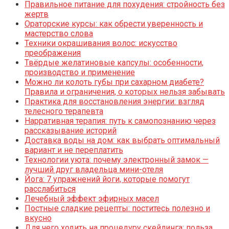
Правильное питание для похудения: стройность без
жертв
Ораторские курсы: как обрести уверенность и
мастерство слова
Техники окрашивания волос: искусство
преображения
Твёрдые желатиновые капсулы: особенности,
производство и применение
Можно ли колоть губы при сахарном диабете?
Правила и ограничения, о которых нельзя забывать
Практика для восстановления энергии: взгляд
телесного терапевта
Нарративная терапия: путь к самопознанию через
рассказывание историй
Доставка воды на дом: как выбрать оптимальный
вариант и не переплатить
Технологии уюта: почему электронный замок —
лучший друг владельца мини-отеля
Йога: 7 упражнений йоги, которые помогут
расслабиться
Лечебный эффект эфирных масел
Постные сладкие рецепты: поститесь полезно и
вкусно
Для чего ходить на процедуру скейлинга: польза