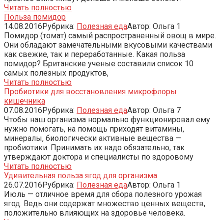
Читать полностью
Польза помидор
14.08.2016
Рубрика:
Полезная еда
Автор:
Ольга
1
Помидор (томат) самый распространенный овощ в мире.
Они обладают замечательными вкусовыми качествами
как свежие, так и переработанные. Какая польза
помидор? Британские ученые составили список 10
самых полезных продуктов,
Читать полностью
Пробиотики для восстановления микрофлоры
кишечника
07.08.2016
Рубрика:
Полезная еда
Автор:
Ольга
7
Чтобы наш организма нормально функционировал ему
нужно помогать, на помощь приходят витамины,
минералы, биологически активные вещества —
пробиотики. Принимать их надо обязательно, так
утверждают доктора и специалисты по здоровому
Читать полностью
Удивительная польза ягод для организма
26.07.2016
Рубрика:
Полезная еда
Автор:
Ольга
1
Июль — отличное время для сбора полезного урожая
ягод. Ведь они содержат множество ценных веществ,
положительно влияющих на здоровье человека.