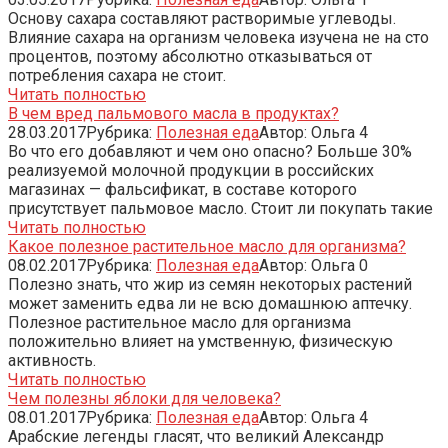
Основу сахара составляют растворимые углеводы.
Влияние сахара на организм человека изучена не на сто
процентов, поэтому абсолютно отказываться от
потребления сахара не стоит.
Читать полностью
В чем вред пальмового масла в продуктах?
28.03.2017
Рубрика:
Полезная еда
Автор:
Ольга
4
Во что его добавляют и чем оно опасно? Больше 30%
реализуемой молочной продукции в российских
магазинах — фальсификат, в составе которого
присутствует пальмовое масло. Стоит ли покупать такие
Читать полностью
Какое полезное растительное масло для организма?
08.02.2017
Рубрика:
Полезная еда
Автор:
Ольга
0
Полезно знать, что жир из семян некоторых растений
может заменить едва ли не всю домашнюю аптечку.
Полезное растительное масло для организма
положительно влияет на умственную, физическую
активность.
Читать полностью
Чем полезны яблоки для человека?
08.01.2017
Рубрика:
Полезная еда
Автор:
Ольга
4
Арабские легенды гласят, что великий Александр