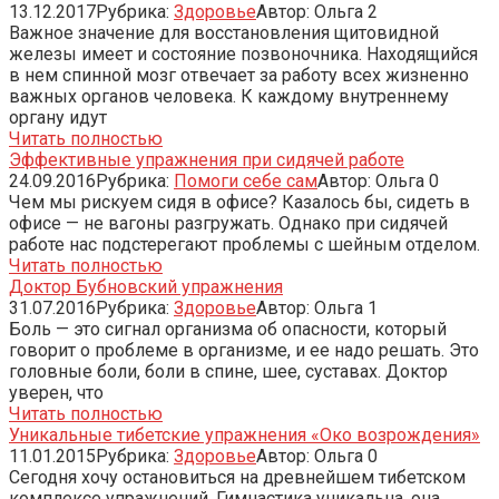
13.12.2017
Рубрика:
Здоровье
Автор:
Ольга
2
Важное значение для восстановления щитовидной
железы имеет и состояние позвоночника. Находящийся
в нем спинной мозг отвечает за работу всех жизненно
важных органов человека. К каждому внутреннему
органу идут
Читать полностью
Эффективные упражнения при сидячей работе
24.09.2016
Рубрика:
Помоги себе сам
Автор:
Ольга
0
Чем мы рискуем сидя в офисе? Казалось бы, сидеть в
офисе — не вагоны разгружать. Однако при сидячей
работе нас подстерегают проблемы с шейным отделом.
Читать полностью
Доктор Бубновский упражнения
31.07.2016
Рубрика:
Здоровье
Автор:
Ольга
1
Боль — это сигнал организма об опасности, который
говорит о проблеме в организме, и ее надо решать. Это
головные боли, боли в спине, шее, суставах. Доктор
уверен, что
Читать полностью
Уникальные тибетские упражнения «Око возрождения»
11.01.2015
Рубрика:
Здоровье
Автор:
Ольга
0
Сегодня хочу остановиться на древнейшем тибетском
комплексе упражнений. Гимнастика уникальна, она