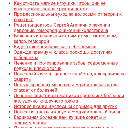
Как стирать мягкие игрушки, чтобы они не
испортились: полное руководство
Профессиональный уход за волосами: от теории к
практике
Рецепты доктора: Сергей Агапкин о лечении
давления, геморроя, снижении холестерина
Болезни кишечника и их симптомы: метеоризм,
запор, геморрой
Виды головной боли: как себе помочь
Одежда премиум-класса: роскошь, доступная
избранным
Лечение и протезирование зубов: современные
подходы и технологии
Полезный кисель: ценные свойства, как правильно
сварить
Польза красной смородины: удивительная ягода
спасает от болезней
Лечение спиртовой настойкой прополиса болезней
желудочно-кишечного тракта
История любви и успеха как пример для других
Полезная цветная капуста — удивительный овощ
Варикозная болезнь вен: лучшие советы и
рекомендации