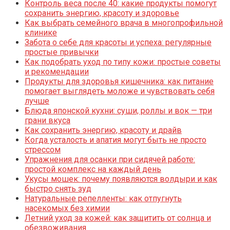
Контроль веса после 40: какие продукты помогут
сохранить энергию, красоту и здоровье
Как выбрать семейного врача в многопрофильной
клинике
Забота о себе для красоты и успеха: регулярные
простые привычки
Как подобрать уход по типу кожи: простые советы
и рекомендации
Продукты для здоровья кишечника: как питание
помогает выглядеть моложе и чувствовать себя
лучше
Блюда японской кухни: суши, роллы и вок — три
грани вкуса
Как сохранить энергию, красоту и драйв
Когда усталость и апатия могут быть не просто
стрессом
Упражнения для осанки при сидячей работе:
простой комплекс на каждый день
Укусы мошек: почему появляются волдыри и как
быстро снять зуд
Натуральные репелленты: как отпугнуть
насекомых без химии
Летний уход за кожей: как защитить от солнца и
обезвоживания