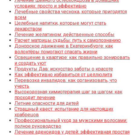
Лечение шейного остеохондроза в домашних
условиях: просто и эффективно
Лечебные свойства чеснока, которые пригодятся
всем
Целебные напитки, которые могут стать
лекарством
Лечение желатином: действенные способы
Расчет матрицы судьбы: путь к самопознанию
Донорское движение в Екатеринбурге: как
волонтёры помогают спасать жизни
Освещение в квартире: как правильно зонировать
и создать уют
Продукты Дав: искусство заботы о красоте
Как эффективно избавиться от целлюлита
Перевозка инвалидов: как организовать, что
учесть
Высокодозная химиотерапия шаг за шагом: как
проходит лечение
Летние опасности для детей
Страшный квест: испытание для настоящих
храбрецов
Профессиональный уход за мужскими волосами:
полное руководство
Лечение аденоидов у детей: эффективная простая