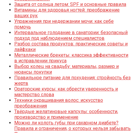
Защита от солнца летом: SPF и основные правила
Витамины для здоровья ногтей: преображение
ваших рук
Упражнения при недержании мочи: как себе
помочь
Интервальное голодание в санатории: безопасный
подход под наблюдением специалистов
Разбор состава продуктов: практические советы и
лайфхаки
Металлические брекеты: классика эффективности
в исправлении прикуса
Выбор колец на свадьбу: материалы, размер и
нюансы покупки
Правильное питание для похудения: стройность без
жертв
Ораторские курсы: как обрести уверенность и
мастерство слова
Техники окрашивания волос: искусство
преображения
Твёрдые желатиновые капсулы: особенности,
производство и применение
Можно ли колоть губы при сахарном диабете?
Правила и ограничения, о которых нельзя забывать