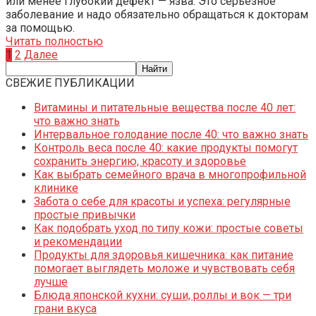
или менее глубокий дефект — язва. Это серьезное
заболевание и надо обязательно обращаться к докторам
за помощью.
Читать полностью
Пагинация
1
2
Далее
записей
СВЕЖИЕ ПУБЛИКАЦИИ
Витамины и питательные вещества после 40 лет:
что важно знать
Интервальное голодание после 40: что важно знать
Контроль веса после 40: какие продукты помогут
сохранить энергию, красоту и здоровье
Как выбрать семейного врача в многопрофильной
клинике
Забота о себе для красоты и успеха: регулярные
простые привычки
Как подобрать уход по типу кожи: простые советы
и рекомендации
Продукты для здоровья кишечника: как питание
помогает выглядеть моложе и чувствовать себя
лучше
Блюда японской кухни: суши, роллы и вок — три
грани вкуса