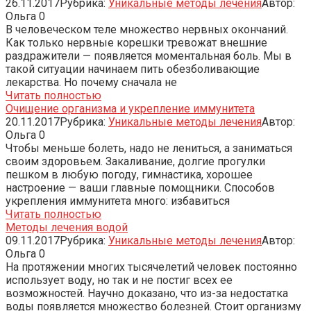
26.11.2017
Рубрика:
Уникальные методы лечения
Автор:
Ольга
0
В человеческом теле множество нервных окончаний.
Как только нервные корешки тревожат внешние
раздражители — появляется моментальная боль. Мы в
такой ситуации начинаем пить обезболивающие
лекарства. Но почему сначала не
Читать полностью
Очищение организма и укрепление иммунитета
20.11.2017
Рубрика:
Уникальные методы лечения
Автор:
Ольга
0
Чтобы меньше болеть, надо не лениться, а заниматься
своим здоровьем. Закаливание, долгие прогулки
пешком в любую погоду, гимнастика, хорошее
настроение — ваши главные помощники. Способов
укрепления иммунитета много: избавиться
Читать полностью
Методы лечения водой
09.11.2017
Рубрика:
Уникальные методы лечения
Автор:
Ольга
0
На протяжении многих тысячелетий человек постоянно
использует воду, но так и не постиг всех ее
возможностей. Научно доказано, что из-за недостатка
воды появляется множество болезней. Стоит организму