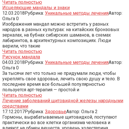
Читать полностью
Исцеляющие мандалы и знаки
12.03.2018
Рубрика:
Уникальные методы лечения
Автор:
Ольга
0
Изображения мандал можно встретить у разных
народов в разных культурах: на китайских бронзовых
зеркалах, на бубнах сибирских шаманов, в схемах
лабиринтов, в архитектурных композициях. Люди
верили, что такие
Читать полностью
Рисунок мандала
04.03.2018
Рубрика:
Уникальные методы лечения
Автор:
Ольга
0
За тысячи лет что только не придумали люди, чтобы
укреплять свое здоровье, лечить свою душу и тело. В
последнее время все большей популярностью
пользуется арт-терапия — простой и
Читать полностью
Лечение заболеваний щитовидной железы народными
средствами
17.12.2017
Рубрика:
Здоровье
Автор:
Ольга
2
Гормоны, вырабатываемые щитовидкой, поступают
практически во все клетки организма человека и
влияют на обмен веществ, уровень холестерина,