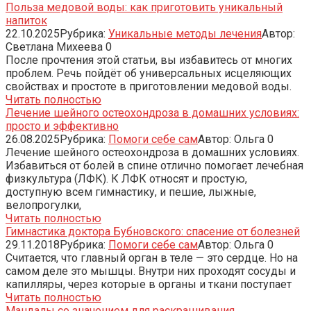
Польза медовой воды: как приготовить уникальный
напиток
22.10.2025
Рубрика:
Уникальные методы лечения
Автор:
Светлана Михеева
0
После прочтения этой статьи, вы избавитесь от многих
проблем. Речь пойдёт об универсальных исцеляющих
свойствах и простоте в приготовлении медовой воды.
Читать полностью
Лечение шейного остеохондроза в домашних условиях:
просто и эффективно
26.08.2025
Рубрика:
Помоги себе сам
Автор:
Ольга
0
Лечение шейного остеохондроза в домашних условиях.
Избавиться от болей в спине отлично помогает лечебная
физкультура (ЛФК). К ЛФК относят и простую,
доступную всем гимнастику, и пешие, лыжные,
велопрогулки,
Читать полностью
Гимнастика доктора Бубновского: спасение от болезней
29.11.2018
Рубрика:
Помоги себе сам
Автор:
Ольга
0
Считается, что главный орган в теле — это сердце. Но на
самом деле это мышцы. Внутри них проходят сосуды и
капилляры, через которые в органы и ткани поступает
Читать полностью
Мандалы со значением для раскрашивания