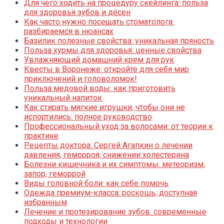
Для чего ходить на процедуру скейлинга: польза
для здоровья зубов и дёсен
Как часто нужно посещать стоматолога:
разбираемся в нюансах
Базилик полезные свойства: уникальная пряность
Польза хурмы для здоровья: ценные свойства
Увлажняющий домашний крем для рук
Квесты в Воронеже: откройте для себя мир
приключений и головоломок!
Польза медовой воды: как приготовить
уникальный напиток
Как стирать мягкие игрушки, чтобы они не
испортились: полное руководство
Профессиональный уход за волосами: от теории к
практике
Рецепты доктора: Сергей Агапкин о лечении
давления, геморроя, снижении холестерина
Болезни кишечника и их симптомы: метеоризм,
запор, геморрой
Виды головной боли: как себе помочь
Одежда премиум-класса: роскошь, доступная
избранным
Лечение и протезирование зубов: современные
подходы и технологии