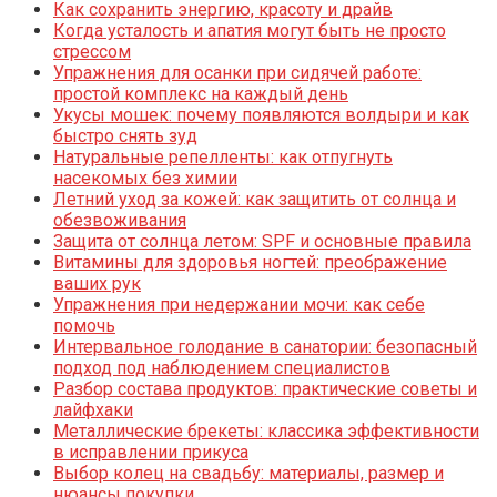
Как сохранить энергию, красоту и драйв
Когда усталость и апатия могут быть не просто
стрессом
Упражнения для осанки при сидячей работе:
простой комплекс на каждый день
Укусы мошек: почему появляются волдыри и как
быстро снять зуд
Натуральные репелленты: как отпугнуть
насекомых без химии
Летний уход за кожей: как защитить от солнца и
обезвоживания
Защита от солнца летом: SPF и основные правила
Витамины для здоровья ногтей: преображение
ваших рук
Упражнения при недержании мочи: как себе
помочь
Интервальное голодание в санатории: безопасный
подход под наблюдением специалистов
Разбор состава продуктов: практические советы и
лайфхаки
Металлические брекеты: классика эффективности
в исправлении прикуса
Выбор колец на свадьбу: материалы, размер и
нюансы покупки