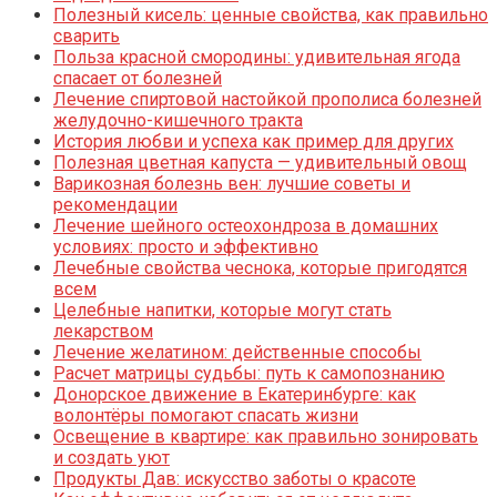
Полезный кисель: ценные свойства, как правильно
сварить
Польза красной смородины: удивительная ягода
спасает от болезней
Лечение спиртовой настойкой прополиса болезней
желудочно-кишечного тракта
История любви и успеха как пример для других
Полезная цветная капуста — удивительный овощ
Варикозная болезнь вен: лучшие советы и
рекомендации
Лечение шейного остеохондроза в домашних
условиях: просто и эффективно
Лечебные свойства чеснока, которые пригодятся
всем
Целебные напитки, которые могут стать
лекарством
Лечение желатином: действенные способы
Расчет матрицы судьбы: путь к самопознанию
Донорское движение в Екатеринбурге: как
волонтёры помогают спасать жизни
Освещение в квартире: как правильно зонировать
и создать уют
Продукты Дав: искусство заботы о красоте