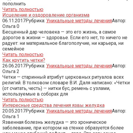
пополнить
Читать полностью
Исцеление и оздоровление организма
06.11.2017
Рубрика:
Уникальные методы лечения
Автор:
Ольга
0
Бесценный дар человека — это его жизнь, а самое
дорогое в жизни — здоровье. Если его нет, то ничего не
радует: ни материальное благополучие, ни карьера, ни
семейное
Читать полностью
Как крутить четки?
26.06.2017
Рубрика:
Уникальные методы лечения
Автор:
Ольга
2
Четки — старинный атрибут церковных ритуалов всех
религий. В толковом словаре В.И. Даля написано: «Четки
(от считать, честь) — нитки бус, ремень с узлами,
используемые в соборах для
Читать полностью
Интересные средства лечения язвы желудка
20.05.2017
Рубрика:
Уникальные методы лечения
Автор:
Ольга
1
Язвенная болезнь желудка — это хроническое
заболевание, при котором на стенке образуется более