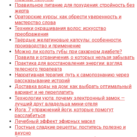
Правильное питание для похудения: стройность без
жертв
Ораторские курсы: как обрести уверенность и
мастерство слова
Техники окрашивания волос: искусство
преображения
Твёрдые желатиновые капсулы: особенности,
производство и применение
Можно ли колоть губы при сахарном диабете?
Правила и ограничения, о которых нельзя забывать
Практика для восстановления энергии: взгляд
телесного терапевта
Нарративная терапия: путь к самопознанию через
рассказывание историй
Доставка воды на дом: как выбрать оптимальный
вариант и не переплатить
Технологии уюта: почему электронный замок —
лучший друг владельца мини-отеля
Йога: 7 упражнений йоги, которые помогут
расслабиться
Лечебный эффект эфирных масел
Постные сладкие рецепты: поститесь полезно и
вкусно