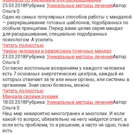
25.03.2018
Рубрика:
Уникальные методы лечения
Автор:
Ольга
0
Один из самых популярных способов работы с мандалой
— разукрашивание готовых шаблонов, подобранных по
особым принципам. Перед вами целая серия мандал
для раскрашивания, специально подобранных
психологом. А усилить
Читать полностью
Чакры человека и разрисовка точечных мандал
23.03.2018
Рубрика:
Уникальные методы лечения
Автор:
Ольга
0
Согласно восточным воззрениям у каждого человека
есть 7 основных энергетических центров, каждый из
которых отвечает за те или иные органы, или системы в
организме. Зная свою болезнь, можно
Читать полностью
Мандала своими руками
18.03.2018
Рубрика:
Уникальные методы лечения
Автор:
Ольга
0
Наш мир невероятно многогранен и многолик. И если
какой-то вопрос, обязательно на него найдется ответ, а
если есть проблема, то и решение, а часто не одно, тоже
есть.