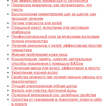
Как эффективно избавиться от целлюлита
Перевозка инвалидов: как организовать, что
учесть
Высокодозная химиотерапия шаг за шагом: как
проходит лечение
Летние опасности для детей
Страшный квест: испытание для настоящих
храбрецов
Профессиональный уход за мужскими волосами:
полное руководство
Лечение аденоидов у детей: эффективная простая
гимнастика
Жирная проблемная кожа лица
Концентрация, память, энергия: натуральные
способы поддержки с помощью БАДов
Горчичная маска для волос: эффективно и просто
Укрепление корней волос
Свойства зеленого чая: почему разные народы его
предпочитают
Лучшая электрическая зубная щетка
Фильтр для очистки проточной воды
Полезный морковный сок: целебные свойства
Средства от укачивания в транспорте: помоги себе
в дороге