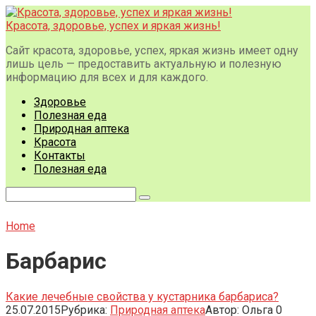
Перейти
к
Красота, здоровье, успех и яркая жизнь!
контенту
Сайт красота, здоровье, успех, яркая жизнь имеет одну
лишь цель — предоставить актуальную и полезную
информацию для всех и для каждого.
Здоровье
Полезная еда
Природная аптека
Красота
Контакты
Полезная еда
Поиск:
Home
Барбарис
Какие лечебные свойства у кустарника барбариса?
25.07.2015
Рубрика:
Природная аптека
Автор:
Ольга
0