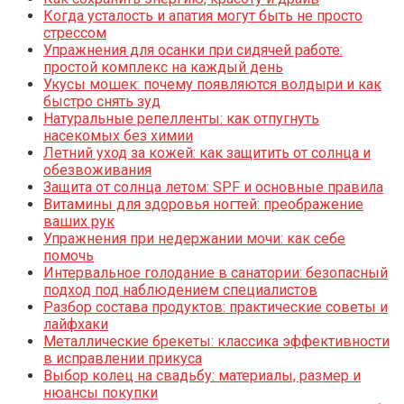
Когда усталость и апатия могут быть не просто
стрессом
Упражнения для осанки при сидячей работе:
простой комплекс на каждый день
Укусы мошек: почему появляются волдыри и как
быстро снять зуд
Натуральные репелленты: как отпугнуть
насекомых без химии
Летний уход за кожей: как защитить от солнца и
обезвоживания
Защита от солнца летом: SPF и основные правила
Витамины для здоровья ногтей: преображение
ваших рук
Упражнения при недержании мочи: как себе
помочь
Интервальное голодание в санатории: безопасный
подход под наблюдением специалистов
Разбор состава продуктов: практические советы и
лайфхаки
Металлические брекеты: классика эффективности
в исправлении прикуса
Выбор колец на свадьбу: материалы, размер и
нюансы покупки