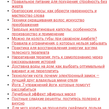
Правильное питание для похудения: стройность без
жертв
Ораторские курсы: как обрести уверенность и
мастерство слова
Техники окрашивания волос: искусство
преображения
Твёрдые желатиновые капсулы: особенности,
производство и применение
Можно ли колоть губы при сахарном диабете?
Правила и ограничения, о которых нельзя забывать
Практика для восстановления энергии: взгляд
телесного терапевта
Нарративная терапия: путь к самопознанию через
рассказывание историй
Доставка воды на дом: как выбрать оптимальный
вариант и не переплатить
Технологии уюта: почему электронный замок —
лучший друг владельца мини-отеля
Йога: 7 упражнений йоги, которые помогут
расслабиться
Лечебный эффект эфирных масел
Постные сладкие рецепты: поститесь полезно и
вкусно
Для чего ходить на процедуру скейлинга: польза