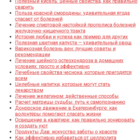
Полезный кисель: ценные свойства, как правильно
сварить
Польза красной смородины: удивительная ягода
спасает от болезней
Лечение спиртовой настойкой прополиса болезней
желудочно-кишечного тракта
История любви и успеха как пример для других
Полезная цветная капуста — удивительный овощ
Варикозная болезнь вен: лучшие советы и
рекомендации
Лечение шейного остеохондроза в домашних
условиях: просто и эффективно
Лечебные свойства чеснока, которые пригодятся
всем
Целебные напитки, которые могут стать
лекарством
Лечение желатином: действенные способы
Расчет матрицы судьбы: путь к самопознанию
Донорское движение в Екатеринбурге: как
волонтёры помогают спасать жизни
Освещение в квартире: как правильно зонировать
и создать уют
Продукты Дав: искусство заботы о красоте
Как эффективно избавиться от целлюлита