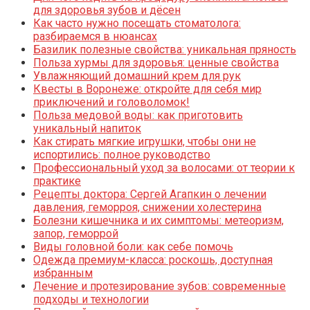
для здоровья зубов и дёсен
Как часто нужно посещать стоматолога:
разбираемся в нюансах
Базилик полезные свойства: уникальная пряность
Польза хурмы для здоровья: ценные свойства
Увлажняющий домашний крем для рук
Квесты в Воронеже: откройте для себя мир
приключений и головоломок!
Польза медовой воды: как приготовить
уникальный напиток
Как стирать мягкие игрушки, чтобы они не
испортились: полное руководство
Профессиональный уход за волосами: от теории к
практике
Рецепты доктора: Сергей Агапкин о лечении
давления, геморроя, снижении холестерина
Болезни кишечника и их симптомы: метеоризм,
запор, геморрой
Виды головной боли: как себе помочь
Одежда премиум-класса: роскошь, доступная
избранным
Лечение и протезирование зубов: современные
подходы и технологии