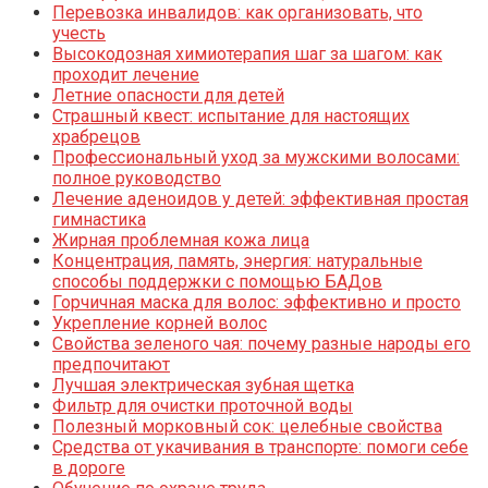
Перевозка инвалидов: как организовать, что
учесть
Высокодозная химиотерапия шаг за шагом: как
проходит лечение
Летние опасности для детей
Страшный квест: испытание для настоящих
храбрецов
Профессиональный уход за мужскими волосами:
полное руководство
Лечение аденоидов у детей: эффективная простая
гимнастика
Жирная проблемная кожа лица
Концентрация, память, энергия: натуральные
способы поддержки с помощью БАДов
Горчичная маска для волос: эффективно и просто
Укрепление корней волос
Свойства зеленого чая: почему разные народы его
предпочитают
Лучшая электрическая зубная щетка
Фильтр для очистки проточной воды
Полезный морковный сок: целебные свойства
Средства от укачивания в транспорте: помоги себе
в дороге