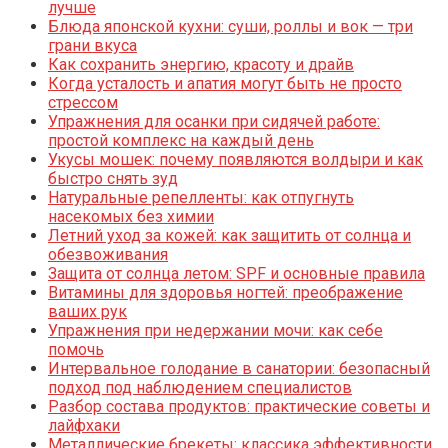
лучше
Блюда японской кухни: суши, роллы и вок — три
грани вкуса
Как сохранить энергию, красоту и драйв
Когда усталость и апатия могут быть не просто
стрессом
Упражнения для осанки при сидячей работе:
простой комплекс на каждый день
Укусы мошек: почему появляются волдыри и как
быстро снять зуд
Натуральные репелленты: как отпугнуть
насекомых без химии
Летний уход за кожей: как защитить от солнца и
обезвоживания
Защита от солнца летом: SPF и основные правила
Витамины для здоровья ногтей: преображение
ваших рук
Упражнения при недержании мочи: как себе
помочь
Интервальное голодание в санатории: безопасный
подход под наблюдением специалистов
Разбор состава продуктов: практические советы и
лайфхаки
Металлические брекеты: классика эффективности