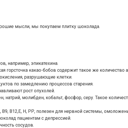
хорошие мысли, мы покупаем плитку шоколада.
в, например, эпикатехина.
ая горсточка какао-бобов содержит такое же количество ан
 окисления, разрушающие клетки.
уктов по замедлению процессов старения.
навливают рост опухолей.
ен, натрий, молибден, кобальт, фосфор, серу. Такое колич
, В9, В12,Е, Н, РР, полезен для нервной системы, омоложени
околад пациентам с депрессией.
чность сосудов.