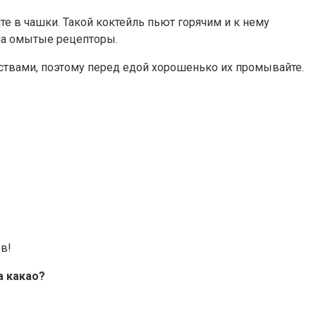
е в чашки. Такой коктейль пьют горячим и к нему
на омытые рецепторы.
ствами, поэтому перед едой хорошенько их промывайте.
в!
а какао?