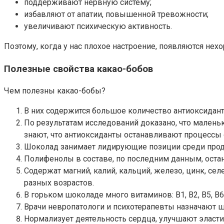
поддерживают нервную систему;
избавляют от апатии, повышенной тревожности;
увеличивают психическую активность.
Поэтому, когда у нас плохое настроение, появляются не
Полезные свойства какао-бобов
Чем полезны какао-бобы?
В них содержится большое количество антиоксиданто
По результатам исследований доказано, что маленьк
знают, что антиоксиданты останавливают процессы
Шоколад занимает лидирующие позиции среди прод
Полифенолы в составе, по последним данным, оста
Содержат магний, калий, кальций, железо, цинк, сел
разных возрастов.
В горьком шоколаде много витаминов: В1, В2, В5, В6
Врачи невропатологи и психотерапевты назначают ш
Нормализует деятельность сердца, улучшают эласти