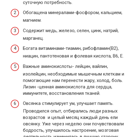
суточную потребность.
Обогащена минералами-фосфором, кальцием,
магнием.
Содержит медь, железо, селен, цинк, натрий,
марганец.
Богата витаминами-тиамин, рибофламин(В2),
ниацин, пантотеновая и фолевая кислота, В6, Е.
Важные аминокислоты- лейцин, вайлин,
изолейцин, необходимые мышечным клеткам и
помогающие нам перенести жару, холод, боль.
Лизин -ценная аминокислота для сердца,
иммунитете, восстановления тканей.
Овсянка стимулирует ум, улучшает память.
Проводился опыт, отбирались люди разных
возрастов и целый месяц каждый день ели
овсянку. Уже через неделю они почувствовали
бодрость, улучшилось настроение, мозговая
деятельность изменилась в лучшую сторону.