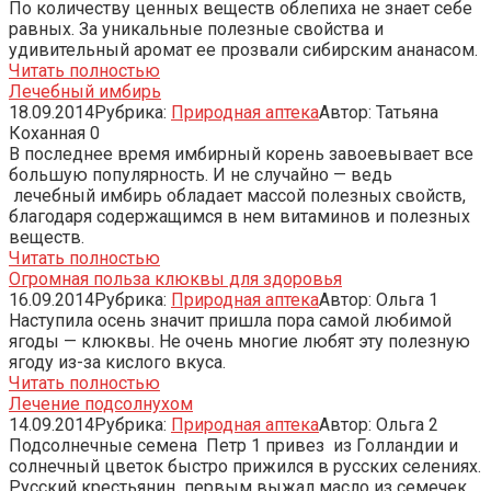
По количеству ценных веществ облепиха не знает себе
равных. За уникальные полезные свойства и
удивительный аромат ее прозвали сибирским ананасом.
Читать полностью
Лечебный имбирь
18.09.2014
Рубрика:
Природная аптека
Автор:
Татьяна
Коханная
0
В последнее время имбирный корень завоевывает все
большую популярность. И не случайно — ведь
лечебный имбирь обладает массой полезных свойств,
благодаря содержащимся в нем витаминов и полезных
веществ.
Читать полностью
Огромная польза клюквы для здоровья
16.09.2014
Рубрика:
Природная аптека
Автор:
Ольга
1
Наступила осень значит пришла пора самой любимой
ягоды — клюквы. Не очень многие любят эту полезную
ягоду из-за кислого вкуса.
Читать полностью
Лечение подсолнухом
14.09.2014
Рубрика:
Природная аптека
Автор:
Ольга
2
Подсолнечные семена Петр 1 привез из Голландии и
солнечный цветок быстро прижился в русских селениях.
Русский крестьянин первым выжал масло из семечек