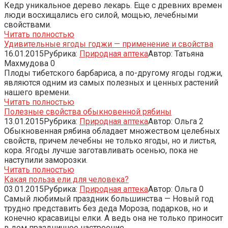
Кедр уникальное дерево лекарь. Еще с древних времен
люди восхищались его силой, мощью, лечебными
свойствами.
Читать полностью
Удивительные ягоды годжи — применение и свойства
16.01.2015
Рубрика:
Природная аптека
Автор:
Татьяна
Махмудова
0
Плоды тибетского барбариса, а по-другому ягоды годжи,
являются одним из самых полезных и ценных растений
нашего времени.
Читать полностью
Полезные свойства обыкновенной рябины
13.01.2015
Рубрика:
Природная аптека
Автор:
Ольга
2
Обыкновенная рябина обладает множеством целебных
свойств, причем лечебны не только ягоды, но и листья,
кора. Ягоды лучше заготавливать осенью, пока не
наступили заморозки.
Читать полностью
Какая польза ели для человека?
03.01.2015
Рубрика:
Природная аптека
Автор:
Ольга
0
Самый любимый праздник большинства — Новый год
трудно представить без деда Мороза, подарков, но и
конечно красавицы елки. А ведь она не только приносит
в дом праздничное настроение,