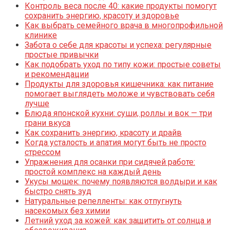
Контроль веса после 40: какие продукты помогут
сохранить энергию, красоту и здоровье
Как выбрать семейного врача в многопрофильной
клинике
Забота о себе для красоты и успеха: регулярные
простые привычки
Как подобрать уход по типу кожи: простые советы
и рекомендации
Продукты для здоровья кишечника: как питание
помогает выглядеть моложе и чувствовать себя
лучше
Блюда японской кухни: суши, роллы и вок — три
грани вкуса
Как сохранить энергию, красоту и драйв
Когда усталость и апатия могут быть не просто
стрессом
Упражнения для осанки при сидячей работе:
простой комплекс на каждый день
Укусы мошек: почему появляются волдыри и как
быстро снять зуд
Натуральные репелленты: как отпугнуть
насекомых без химии
Летний уход за кожей: как защитить от солнца и