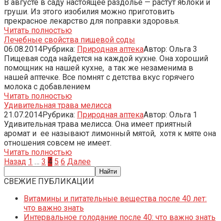
В августе в саду настоящее раздолье — растут яблоки и
груши. Из этого изобилия можно приготовить
прекрасное лекарство для поправки здоровья.
Читать полностью
Лечебные свойства пищевой соды
06.08.2014
Рубрика:
Природная аптека
Автор:
Ольга
3
Пищевая сода найдется на каждой кухне. Она хороший
помощник на нашей кухне, а так же незаменима в
нашей аптечке. Все помнят с детства вкус горячего
молока с добавлением
Читать полностью
Удивительная трава мелисса
21.07.2014
Рубрика:
Природная аптека
Автор:
Ольга
1
Удивительная трава мелисса. Она имеет приятный
аромат и ее называют лимонный мятой, хотя к мяте она
отношения совсем не имеет.
Читать полностью
Пагинация
Назад
1
…
3
4
5
6
Далее
записей
СВЕЖИЕ ПУБЛИКАЦИИ
Витамины и питательные вещества после 40 лет:
что важно знать
Интервальное голодание после 40: что важно знать