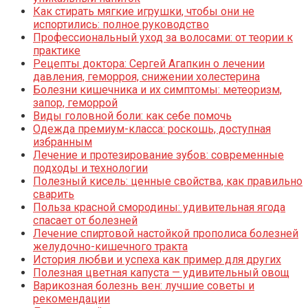
Как стирать мягкие игрушки, чтобы они не
испортились: полное руководство
Профессиональный уход за волосами: от теории к
практике
Рецепты доктора: Сергей Агапкин о лечении
давления, геморроя, снижении холестерина
Болезни кишечника и их симптомы: метеоризм,
запор, геморрой
Виды головной боли: как себе помочь
Одежда премиум-класса: роскошь, доступная
избранным
Лечение и протезирование зубов: современные
подходы и технологии
Полезный кисель: ценные свойства, как правильно
сварить
Польза красной смородины: удивительная ягода
спасает от болезней
Лечение спиртовой настойкой прополиса болезней
желудочно-кишечного тракта
История любви и успеха как пример для других
Полезная цветная капуста — удивительный овощ
Варикозная болезнь вен: лучшие советы и
рекомендации