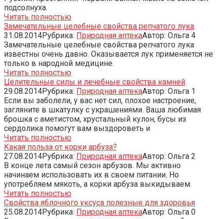
подсолнуха.
Читать полностью
Замечательные целебные свойства репчатого лука
31.08.2014
Рубрика:
Природная аптека
Автор:
Ольга
4
Замечательные целебные свойства репчатого лука
известны очень давно. Оказывается лук применяется не
только в народной медицине.
Читать полностью
Целительные силы и лечебные свойства камней
29.08.2014
Рубрика:
Природная аптека
Автор:
Ольга
1
Если вы заболели, у вас нет сил, плохое настроение,
загляните в шкатулку с украшениями. Ваша любимая
брошка с аметистом, хрустальный кулон, бусы из
сердолика помогут вам выздороветь и
Читать полностью
Какая польза от корки арбуза?
27.08.2014
Рубрика:
Природная аптека
Автор:
Ольга
2
В конце лета самый сезон арбузов. Мы активно
начинаем использовать их в своем питании. Но
употребляем мякоть, а корки арбуза выкидываем.
Читать полностью
Свойства яблочного уксуса полезные для здоровья
25.08.2014
Рубрика:
Природная аптека
Автор:
Ольга
0