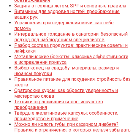
обезвоживания
Защита от солнца летом: SPF и основные правила
Витамины для здоровья ногтей: преображение
ваших рук
Упражнения при недержании мочи: как себе
помочь
Интервальное голодание в санатории: безопасный
подход под наблюдением специалистов
Разбор состава продуктов: практические советы и
лайфхаки
Металлические брекеты: классика эффективности
в исправлении прикуса
Выбор колец на свадьбу: материалы, размер и
нюансы покупки
Правильное питание для похудения: стройность без
жертв
Ораторские курсы: как обрести уверенность и
мастерство слова
Техники окрашивания волос: искусство
преображения
Твёрдые желатиновые капсулы: особенности,
производство и применение
Можно ли колоть губы при сахарном диабете?
Правила и ограничения, о которых нельзя забывать