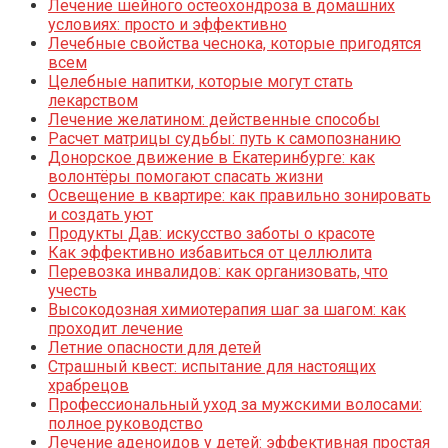
Лечение шейного остеохондроза в домашних
условиях: просто и эффективно
Лечебные свойства чеснока, которые пригодятся
всем
Целебные напитки, которые могут стать
лекарством
Лечение желатином: действенные способы
Расчет матрицы судьбы: путь к самопознанию
Донорское движение в Екатеринбурге: как
волонтёры помогают спасать жизни
Освещение в квартире: как правильно зонировать
и создать уют
Продукты Дав: искусство заботы о красоте
Как эффективно избавиться от целлюлита
Перевозка инвалидов: как организовать, что
учесть
Высокодозная химиотерапия шаг за шагом: как
проходит лечение
Летние опасности для детей
Страшный квест: испытание для настоящих
храбрецов
Профессиональный уход за мужскими волосами:
полное руководство
Лечение аденоидов у детей: эффективная простая