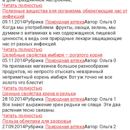
Читать полностью
Полезные вещества для организма, оберегающие нас от
инфекций
09.11.2014
Рубрика:
Природная аптека
Автор:
Ольга
0
Когда мы употребляем фрукты, овощи, зелень, мы
думаем о витаминах в них содержащихся, пищевой
ценности, а ведь они природные лекари защищающие
нас от разных инфекций.
Читать полностью
Целебные свойства имбиря — рогатого корня
05.11.2014
Рубрика:
Природная аптека
Автор:
Ольга
0
На прилавках магазинов большое разнообразие
продуктов, но непросто отыскать невзрачный
неприметный корень имбиря. Вот уж точно не все
золото что блестит.
Читать полностью
Ценные свойства хрена и редьки
28.10.2014
Рубрика:
Природная аптека
Автор:
Ольга
1
Все знают выражение хрен редьки не слаще. Эти два
растения тесно связаны.
Читать полностью
Польза облепихи для здоровья
27.09.2014
Рубрика:
Природная аптека
Автор:
Ольга
2