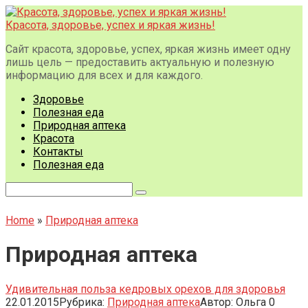
Перейти
к
Красота, здоровье, успех и яркая жизнь!
контенту
Сайт красота, здоровье, успех, яркая жизнь имеет одну
лишь цель — предоставить актуальную и полезную
информацию для всех и для каждого.
Здоровье
Полезная еда
Природная аптека
Красота
Контакты
Полезная еда
Поиск:
Home
»
Природная аптека
Природная аптека
Удивительная польза кедровых орехов для здоровья
22.01.2015
Рубрика:
Природная аптека
Автор:
Ольга
0