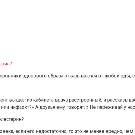
ерин?
торонники здорового образа отказываются от любой еды, 
т вышел из кабинета врача расстроенный, и рассказывает 
 или инфаркт?» А друзья ему говорят: » Не переживай у н
олестерин?
века, если его недостаточно, то это не менее вредно, че