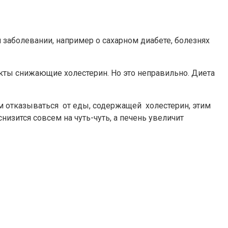
 заболевании, например о сахарном диабете, болезнях
укты снижающие холестерин. Но это неправильно. Диета
м отказываться от еды, содержащей холестерин, этим
изится совсем на чуть-чуть, а печень увеличит