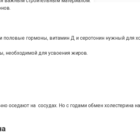
тся важным строительным материалом.
нов.
и половые гормоны, витамин Д и серотонин нужный для х
ы, необходимой для усвоения жиров.
чно оседают на сосудах. Но с годами обмен холестерина н
на