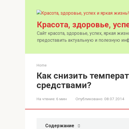
Перейти
к
контенту
Красота, здоровье, усп
Сайт красота, здоровье, успех, яркая жиз
предоставить актуальную и полезную инф
Home
Как снизить темпера
средствами?
На чтение:
6 мин
Опубликовано:
08.07.2014
Содержание