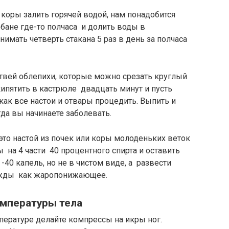
 коры залить горячей водой, нам понадобится
й бане где-то полчаса и долить воды в
имать четверть стакана 5 раз в день за полчаса
вей облепихи, которые можно срезать круглый
окипятить в кастрюле двадцать минут и пусть
 как все настои и отвары процедить. Выпить и
да вы начинаете заболевать.
это настой из почек или коры молоденьких веток
 на 4 части 40 процентного спирта и оставить
-40 капель, но не в чистом виде, а развести
рижды как жаропонижающее.
мпературы тела
ературе делайте компрессы на икры ног.