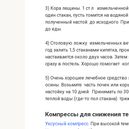
3) Кора лещины. 1 ст.л измельченной
один стакан, пусть томится на водяно
полученный настой до исходного. Прин
до еды.
4) Столовую ложку измельченных вет
год залить 1,5 стаканами кипятка, пр
настаивается около двух часов. Затем
сразу в постель. Хорошо помогает ког
5) Очень хорошее лечебное средство 
осины. Возьмите часть почек или коры
настойку на 10 дней. Принимать по 30 
теплой воды (где-то пол стакана) т
Компрессы для снижения те
Уксусный компресс.
При высокой темп