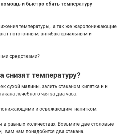
 помощь и быстро сбить температуру
нижения температуры, а так же жаропонижающие
дают потогонным, антибактериальным и
ными средствами?
а снизят температуру?
ек сухой малины, залить стаканом кипятка и и
такана лечебного чая за два часа.
ропонижающими и освежающим напитком.
 в равных количествах. Возьмите две столовые
, вам нам понадобится два стакана.