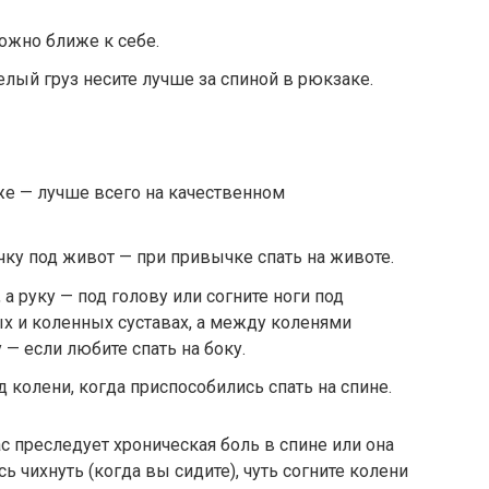
ожно ближе к себе.
елый груз несите лучше за спиной в рюкзаке.
же — лучше всего на качественном
у под живот — при привычке спать на животе.
 а руку — под голову или согните ноги под
х и коленных суставах, а между коленями
 если любите спать на боку.
 колени, когда приспособились спать на спине.
с преследует хроническая боль в спине или она
ь чихнуть (когда вы сидите), чуть согните колени