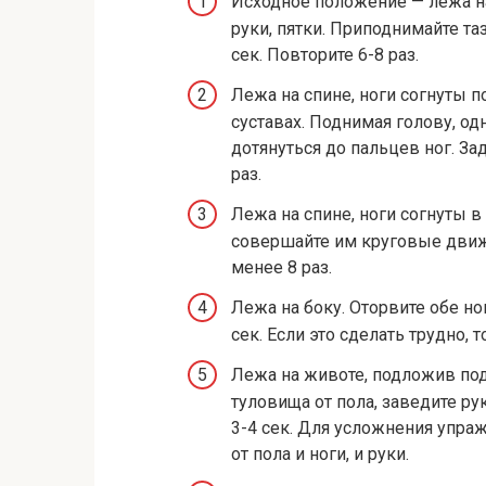
Исходное положение — лежа на 
руки, пятки. Приподнимайте та
сек. Повторите 6-8 раз.
Лежа на спине, ноги согнуты 
суставах. Поднимая голову, о
дотянуться до пальцев ног. За
раз.
Лежа на спине, ноги согнуты в 
совершайте им круговые движе
менее 8 раз.
Лежа на боку. Оторвите обе ног
сек. Если это сделать трудно, 
Лежа на животе, подложив по
туловища от пола, заведите р
3-4 сек. Для усложнения упр
от пола и ноги, и руки.