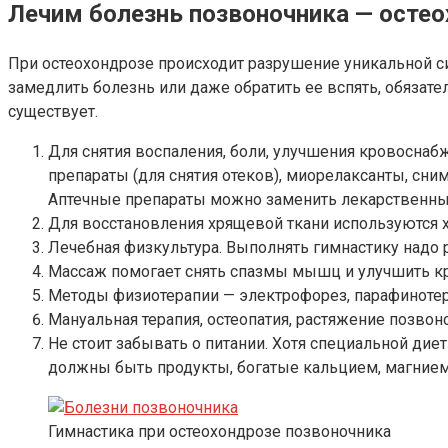
Лечим болезнь позвоночника — осте
При остеохондрозе происходит разрушение уникальной си
замедлить болезнь или даже обратить ее вспять, обязат
существует.
Для снятия воспаления, боли, улучшения кровоснаб
препараты (для снятия отеков), миорелаксанты, с
Аптечные препараты можно заменить лекарственн
Для восстановления хрящевой ткани используются х
Лечебная физкультура. Выполнять гимнастику надо р
Массаж помогает снять спазмы мышц и улучшить кр
Методы физиотерапии — электрофорез, парафиноте
Мануальная терапия, остеопатия, растяжение позво
Не стоит забывать о питании. Хотя специальной дие
должны быть продукты, богатые кальцием, магнием
Гимнастика при остеохондрозе позвоночника