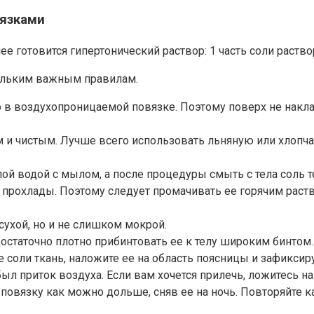
вязками
е готовится гипертонический раствор: 1 часть соли раствор
кольким важным правилам.
 в воздухопроницаемой повязке. Поэтому поверх не накла
и чистым. Лучше всего использовать льняную или хлопча
ой водой с мылом, а после процедуры смыть с тела соль
прохлады. Поэтому следует промачивать ее горячим раств
сухой, но и не слишком мокрой.
остаточно плотно прибинтовать ее к телу широким бинтом.
ре соли ткань, наложите ее на область поясницы и зафикс
был приток воздуха. Если вам хочется прилечь, ложитесь 
 повязку как можно дольше, сняв ее на ночь. Повторяйте 