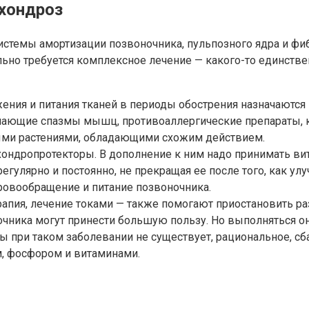
охондроз
стемы амортизации позвоночника, пульпозного ядра и фиб
ельно требуется комплексное лечение — какого-то единств
жения и питания тканей в периоды обострения назначаютс
нимающие спазмы мышц, противоаллергические препараты,
ыми растениями, обладающими схожим действием.
ондропротекторы. В дополнение к ним надо принимать ви
егулярно и постоянно, не прекращая ее после того, как ул
овообращение и питание позвоночника.
рапия, лечение токами — также помогают приостановить 
ночника могут принести большую пользу. Но выполняться 
ты при таком заболевании не существует, рациональное, с
, фосфором и витаминами.