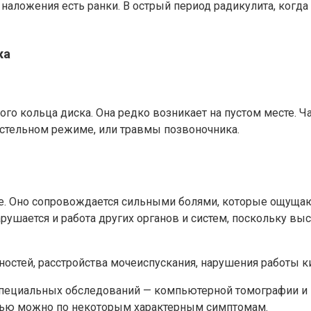
наложения есть ранки. В острый период радикулита, когда 
жа
 кольца диска. Она редко возникает на пустом месте. Ч
стельном режиме, или травмы позвоночника.
е. Оно сопровождается сильными болями, которые ощущаютс
арушается и работа других органов и систем, поскольку в
остей, расстройства мочеиспускания, нарушения работы к
пециальных обследований — компьютерной томографии и м
ощью можно по некоторым характерным симптомам.