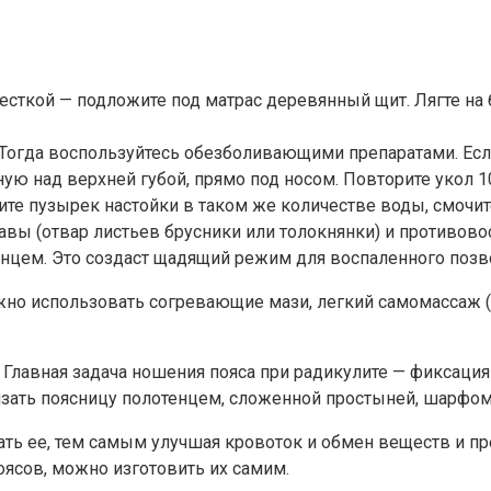
сткой — подложите под матрас деревянный щит. Лягте на 
. Тогда воспользуйтесь обезболивающими препаратами. Есл
ую над верхней губой, прямо под носом. Повторите укол 10
те пузырек настойки в таком же количестве воды, смочите
вы (отвар листьев брусники или толокнянки) и противово
енцем. Это создаст щадящий режим для воспаленного позв
жно использовать согревающие мази, легкий самомассаж (
Главная задача ношения пояса при радикулите — фиксация
язать поясницу полотенцем, сложенной простыней, шарфо
овать ее, тем самым улучшая кровоток и обмен веществ и
ясов, можно изготовить их самим.