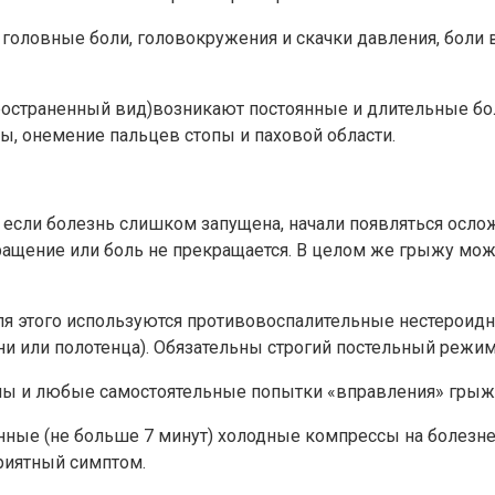
ловные боли, головокружения и скачки давления, боли в 
страненный вид)возникают постоянные и длительные боли 
ы, онемение пальцев стопы и паховой области.
сли болезнь слишком запущена, начали появляться ослож
ащение или боль не прекращается. В целом же грыжу мож
Для этого используются противовоспалительные нестероид
ни или полотенца). Обязательны строгий постельный режим
ны и любые самостоятельные попытки «вправления» грыжи
е (не больше 7 минут) холодные компрессы на болезненны
риятный симптом.