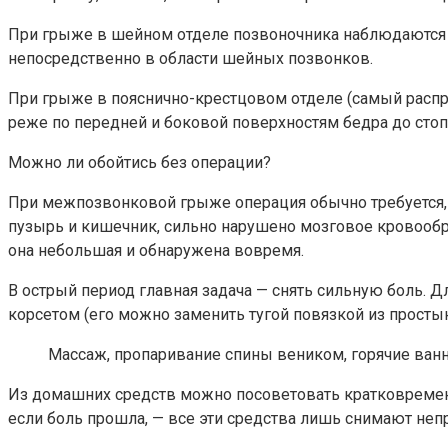
При грыже в шейном отделе позвоночника наблюдаются го
непосредственно в области шейных позвонков.
При грыже в пояснично-крестцовом отделе (самый распро
реже по передней и боковой поверхностям бедра до стоп
Можно ли обойтись без операции?
При межпозвонковой грыже операция обычно требуется, е
пузырь и кишечник, сильно нарушено мозговое кровообр
она небольшая и обнаружена вовремя.
В острый период главная задача — снять сильную боль. 
корсетом (его можно заменить тугой повязкой из просты
Массаж, пропаривание спины веником, горячие ван
Из домашних средств можно посоветовать кратковременны
если боль прошла, — все эти средства лишь снимают неп