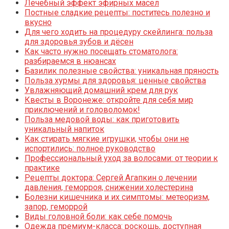
Лечебный эффект эфирных масел
Постные сладкие рецепты: поститесь полезно и
вкусно
Для чего ходить на процедуру скейлинга: польза
для здоровья зубов и дёсен
Как часто нужно посещать стоматолога:
разбираемся в нюансах
Базилик полезные свойства: уникальная пряность
Польза хурмы для здоровья: ценные свойства
Увлажняющий домашний крем для рук
Квесты в Воронеже: откройте для себя мир
приключений и головоломок!
Польза медовой воды: как приготовить
уникальный напиток
Как стирать мягкие игрушки, чтобы они не
испортились: полное руководство
Профессиональный уход за волосами: от теории к
практике
Рецепты доктора: Сергей Агапкин о лечении
давления, геморроя, снижении холестерина
Болезни кишечника и их симптомы: метеоризм,
запор, геморрой
Виды головной боли: как себе помочь
Одежда премиум-класса: роскошь, доступная