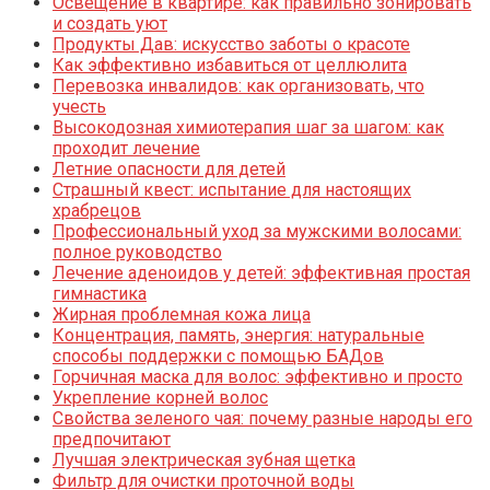
Освещение в квартире: как правильно зонировать
и создать уют
Продукты Дав: искусство заботы о красоте
Как эффективно избавиться от целлюлита
Перевозка инвалидов: как организовать, что
учесть
Высокодозная химиотерапия шаг за шагом: как
проходит лечение
Летние опасности для детей
Страшный квест: испытание для настоящих
храбрецов
Профессиональный уход за мужскими волосами:
полное руководство
Лечение аденоидов у детей: эффективная простая
гимнастика
Жирная проблемная кожа лица
Концентрация, память, энергия: натуральные
способы поддержки с помощью БАДов
Горчичная маска для волос: эффективно и просто
Укрепление корней волос
Свойства зеленого чая: почему разные народы его
предпочитают
Лучшая электрическая зубная щетка
Фильтр для очистки проточной воды