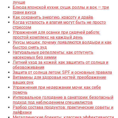
лучше
Блюда японской кухни: суши, роллы и вок — три
грани вкуса
Как сохранить энергию, красоту и драйв
Когда усталость и апатия могут быть не просто
стрессом
Упражнения для осанки при сидячей работе:
простой комплекс на каждый день
Укусы мошек: почему появляются волдыри и как
быстро снять зуд
Натуральные репелленты: как отпугнуть
насекомых без химии
Летний уход за кожей: как защитить от солнца и
обезвоживания
Защита от солнца летом: SPF и основные правила
Витамины для здоровья ногтей: преображение
ваших рук
Упражнения при недержании мочи: как себе
помочь
Интервальное голодание в санатории: безопасный
подход под наблюдением специалистов
Разбор состава продуктов: практические советы и
лайфхаки
Металлические брекеты: классика эффективности