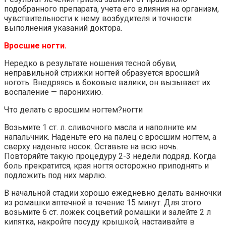
подобранного препарата, учета его влияния на организм,
чувствительности к нему возбудителя и точности
выполнения указаний доктора.
Вросшие ногти.
Нередко в результате ношения тесной обуви,
неправильной стрижки ногтей образуется вросший
ноготь. Внедряясь в боковые валики, он вызывает их
воспаление — паронихию.
Что делать с вросшим ногтем?ногти
Возьмите 1 ст. л. сливочного масла и наполните им
напальчник. Наденьте его на палец с вросшим ногтем, а
сверху наденьте носок. Оставьте на всю ночь.
Повторяйте такую процедуру 2-3 недели подряд. Когда
боль прекратится, края ногтя осторожно приподнять и
подложить под них марлю.
В начальной стадии хорошо ежедневно делать ванночки
из ромашки аптечной в течение 15 минут. Для этого
возьмите 6 ст. ложек соцветий ромашки и залейте 2 л
кипятка, накройте посуду крышкой; настаивайте в