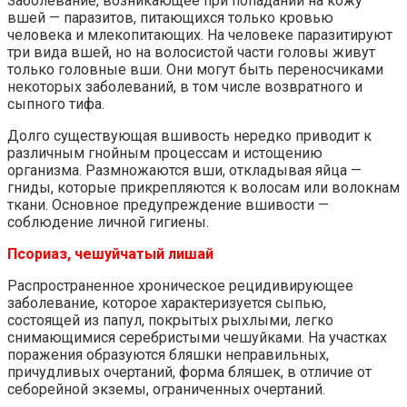
Заболевание, возникающее при попадании на кожу
вшей — паразитов, питающихся только кровью
человека и млекопитающих. На человеке паразитируют
три вида вшей, но на волосистой части головы живут
только головные вши. Они могут быть переносчиками
некоторых заболеваний, в том числе возвратного и
сыпного тифа.
Долго существующая вшивость нередко приводит к
различным гнойным процессам и истощению
организма. Размножаются вши, откладывая яйца —
гниды, которые прикрепляются к волосам или волокнам
ткани. Основное предупреждение вшивости —
соблюдение личной гигиены.
Псориаз, чешуйчатый лишай
Распространенное хроническое рецидивирующее
заболевание, которое характеризуется сыпью,
состоящей из папул, покрытых рыхлыми, легко
снимающимися серебристыми чешуйками. На участках
поражения образуются бляшки неправильных,
причудливых очертаний, форма бляшек, в отличие от
себорейной экземы, ограниченных очертаний.