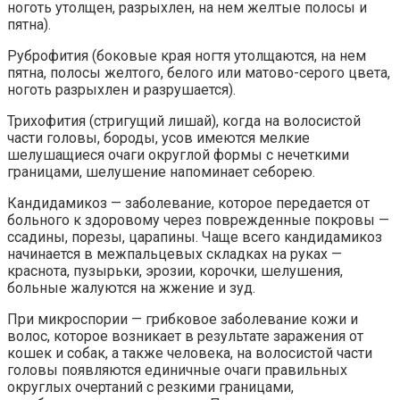
ноготь утолщен, разрыхлен, на нем желтые полосы и
пятна).
Руброфития (боковые края ногтя утолщаются, на нем
пятна, полосы желтого, белого или матово-серого цвета,
ноготь разрыхлен и разрушается).
Трихофития (стригущий лишай), когда на волосистой
части головы, бороды, усов имеются мелкие
шелушащиеся очаги округлой формы с нечеткими
границами, шелушение напоминает себорею.
Кандидамикоз — заболевание, которое передается от
больного к здоровому через поврежденные покровы —
ссадины, порезы, царапины. Чаще всего кандидамикоз
начинается в межпальцевых складках на руках —
краснота, пузырьки, эрозии, корочки, шелушения,
больные жалуются на жжение и зуд.
При микроспории — грибковое заболевание кожи и
волос, которое возникает в результате заражения от
кошек и собак, а также человека, на волосистой части
головы появляются единичные очаги правильных
округлых очертаний с резкими границами,