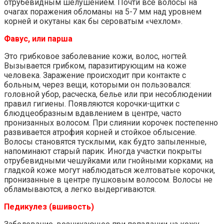
отрубевидным шелушением. Почти все волосы на
очагах поражения обломаны на 5-7 мм над уровнем
корней и окутаны как бы сероватым «чехлом».
Фавус, или парша
Это грибковое заболевание кожи, волос, ногтей.
Вызывается грибком, паразитирующим на коже
человека. Заражение происходит при контакте с
больным, через вещи, которыми он пользовался:
головной убор, расческа, белье или при несоблюдении
правил гигиены. Появляются корочки-щитки с
блюдцеобразным вдавлением в центре, часто
пронизанных волосом. При слиянии корочек постепенно
развивается атрофия корней и стойкое облысение.
Волосы становятся тусклыми, как будто запыленные,
напоминают старый парик. Иногда участки покрыты
отрубевидными чешуйками или гнойными корками; на
гладкой коже могут наблюдаться желтоватые корочки,
пронизанные в центре пушковым волосом. Волосы не
обламываются, а легко выдергиваются.
Педикулез (вшивость)