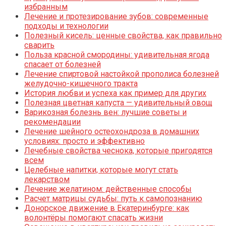
избранным
Лечение и протезирование зубов: современные
подходы и технологии
Полезный кисель: ценные свойства, как правильно
сварить
Польза красной смородины: удивительная ягода
спасает от болезней
Лечение спиртовой настойкой прополиса болезней
желудочно-кишечного тракта
История любви и успеха как пример для других
Полезная цветная капуста — удивительный овощ
Варикозная болезнь вен: лучшие советы и
рекомендации
Лечение шейного остеохондроза в домашних
условиях: просто и эффективно
Лечебные свойства чеснока, которые пригодятся
всем
Целебные напитки, которые могут стать
лекарством
Лечение желатином: действенные способы
Расчет матрицы судьбы: путь к самопознанию
Донорское движение в Екатеринбурге: как
волонтёры помогают спасать жизни